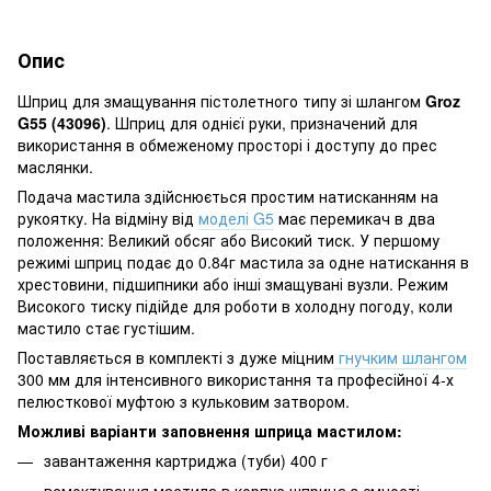
Опис
Шприц для змащування пістолетного типу зі шлангом
Groz
G55 (43096)
. Шприц для однієї руки, призначений для
використання в обмеженому просторі і доступу до прес
маслянки.
Подача мастила здійснюється простим натисканням на
рукоятку. На відміну від
моделі G5
має перемикач в два
положення: Великий обсяг або Високий тиск. У першому
режимі шприц подає до 0.84г мастила за одне натискання в
хрестовини, підшипники або інші змащувані вузли. Режим
Високого тиску підійде для роботи в холодну погоду, коли
мастило стає густішим.
Поставляється в комплекті з дуже міцним
гнучким шлангом
300 мм для інтенсивного використання та професійної 4-х
пелюсткової муфтою з кульковим затвором.
Можливі варіанти заповнення шприца мастилом:
завантаження картриджа (туби) 400 г
всмоктування мастила в корпус шприца з ємності