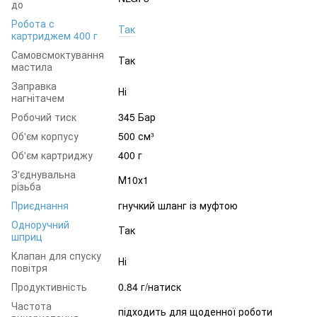
до
Робота с
Так
картриджем 400 г
Самовсмоктування
Так
мастила
Заправка
Ні
нагнітачем
Робочий тиск
345 Бар
Об'єм корпусу
500 см³
Об'єм картриджу
400 г
З'єднувальна
М10х1
різьба
Приєднання
гнучкий шланг із муфтою
Одноручний
Так
шприц
Клапан для спуску
Ні
повітря
Продуктивність
0.84 г/натиск
Частота
підходить для щоденної роботи