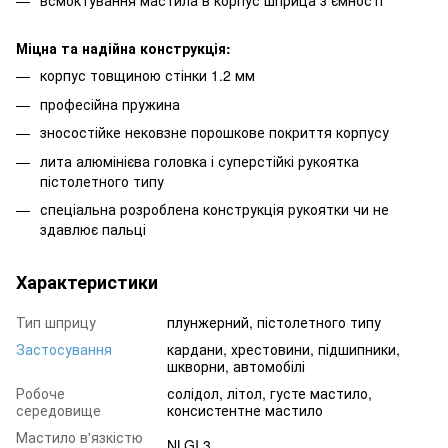
Міцна та надійна конструкція:
корпус товщиною стінки 1.2 мм
професійна пружина
зносостійке нековзне порошкове покриття корпусу
лита алюмінієва головка і суперстійкі рукоятка
пістолетного типу
спеціальна розроблена конструкція рукоятки чи не
здавлює пальці
Характеристики
Тип шприцу
плунжерний, пістолетного типу
Застосування
кардани, хрестовини, підшипники,
шкворни, автомобілі
Робоче
солідол, літол, густе мастило,
середовище
консистентне мастило
Мастило в'язкістю
NLGI 3