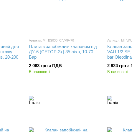
Артикул: MI_BS030_C/VMP-70
Артикул: MI_V
ляний для
Плита з запобіжним клапаном під
Клапан запо
онтажу
ДУ-6 (CETOP-3) | 35 л/хв, 10-70
VAU 1/2 SE,
в, 20-200
Бар
bar Oleodin
2 063 грн з ПДВ
2 924 грн з
В наявності
В наявності