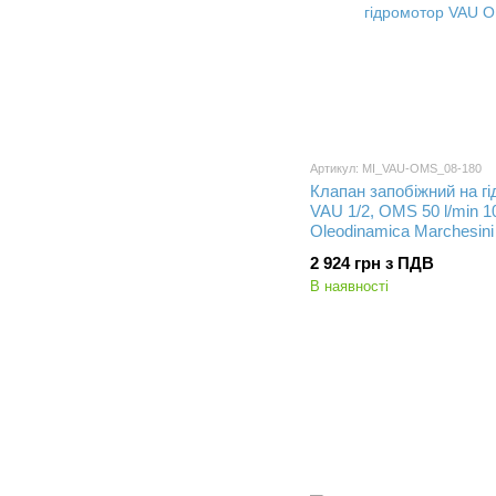
Артикул: MI_VAU-OMS_08-180
Клапан запобіжний на г
VAU 1/2, OMS 50 l/min 1
Oleodinamica Marchesini
2 924 грн з ПДВ
В наявності