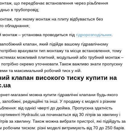
онтаж, що передбачає встановлення через різьблення
дньо в трубопровід;
онтаж, при якому монтаж на плиту відбувається без
го обладнання;
 монтаж ‒ установка проводиться під
гідророзподільник
.
апобіжний клапан, який підійде вашому гідравлічному
отрібно врахувати тип монтажу та місце встановлення, тому
 системах можливий плитний, модульний або трубний монтаж –
 потрібно окремо уточнювати.Також важливо знати пропускну
теми та максимальний робочий тиск у ній.
ий клапан високого тиску купити на
c.ua
рнет-магазині можна купити гідравлічні клапани будь-якого
, запобіжні, редукційні та інші. У продажу є моделі з різним
ьблення: від однієї чверті до дюйма. Пропускна здатність
ортименті Hydraulic.ua починається від 30 літрів за хвилину і
ітрів за хвилину. Також можна вибрати пристрої, які підійдуть за
робочим тиском: різні моделі витримують від 70 до 250 барів.