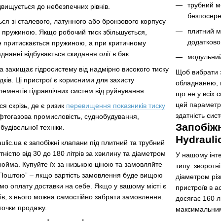
трубний м
вищується до небезпечних рівнів.
безпосере
ся зі сталевого, латунного або бронзового корпусу
плитний м
а пружиною. Якщо робочий тиск збільшується,
додатково
 притискається пружиною, а при критичному
днанні відбувається скидання олії в бак.
модульний
 захищає гідросистему від надмірно високого тиску
Щоб вибрати з
дків. Ці пристрої є корисними для захисту
обладнанню, п
лементів гідравлічних систем від руйнування.
що не у всіх
цей параметр
я скрізь, де є ризик
перевищення показників тиску
здатність сис
нафтогазова промисловість, суднобудування,
Запобіжн
будівельної техніки.
Hydrauli
ulic.ua є запобіжні клапани під плитний та трубний
ністю від 30 до 180 літрів за хвилину та діаметром
У нашому інте
 дюйма. Купуйте їх за низькою ціною та замовляйте
типу: зворотні
 Поштою” – якщо вартість замовлення буде вищою
діаметром різ
мо оплату доставки на себе. Якщо у вашому місті є
пристроїв в ас
ів, з нього можна самостійно забрати замовлення.
досягає 160 л
 точки продажу.
максимальним 