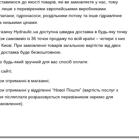
тавимося до якості товарів, які ви замовляєте у нас, тому
 лише з перевіреними європейськими виробниками.
апани, гідронасоси, роздільники потоку та інше гідравлічне
а низькими цінами.
газину Hydraulic.ua доступна швидка доставка в будь-яку точку
ож самовивіз із 36 точок продажу по всій країні – чотири з них
 Києві. При замовленні товарів загальною вартістю від двох
ь доставка буде безкоштовною.
 будь-який зручний для вас спосіб оплати:
сайті;
ри отриманні в магазині;
ри отриманні у відділенні “Нової Пошти” (вартість послуг з
я післяплати розраховується перевізником окремо для
амовлення).