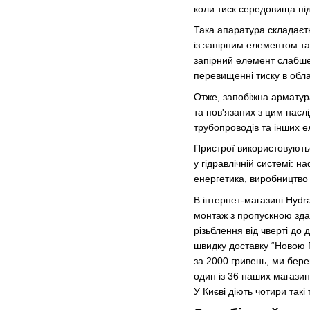
коли тиск середовища під
Така апаратура складаєть
із запірним елементом т
запірний елемент слабше
перевищенні тиску в обла
Отже, запобіжна арматура
та пов'язаних з цим наслі
трубопроводів та інших е
Пристрої використовуютьс
у гідравлічній системі: 
енергетика, виробництво 
В інтернет-магазині Hydra
монтаж з пропускною здат
різьблення від чверті до
швидку доставку “Новою
за 2000 гривень, ми бере
один із 36 наших магазин
У Києві діють чотири такі