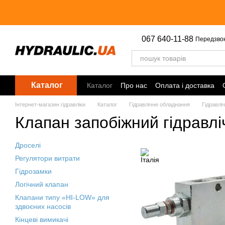
Перейти до основного контенту
067 640-11-88
Передзво
Каталог
Каталог
Про нас
Оплата і доставка
Інтернет-магазин гідравліки
Каталог
Гідравлічне обладнання
Гідравлі
Клапан запобіжний гідравлі
Дроселі
Регулятори витрати
Гідрозамки
Логічний клапан
Клапани типу «HI-LOW» для
здвоєних насосів
Кінцеві вимикачі