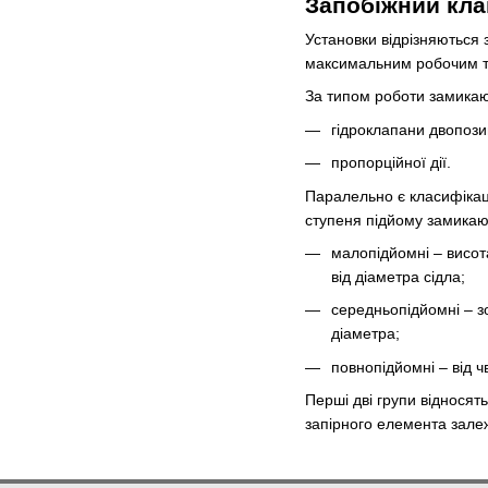
Запобіжний кла
Установки відрізняються 
максимальним робочим т
За типом роботи замикаю
гідроклапани двопозиц
пропорційної дії.
Паралельно є класифікаці
ступеня підйому замикаю
малопідйомні – висот
від діаметра сідла;
середньопідйомні – зо
діаметра;
повнопідйомні – від ч
Перші дві групи відносять
запірного елемента залежи