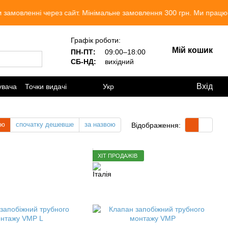
ерез сайт. Мінімальне замовлення 300 грн. Ми працюємо. Разом до 
Графік роботи:
Мій кошик
ПН-ПТ:
09:00–18:00
СБ-НД:
вихідний
Вхід
увача
Точки видачі
Укр
тю
спочатку дешевше
за назвою
Відображення:
ХІТ ПРОДАЖІВ