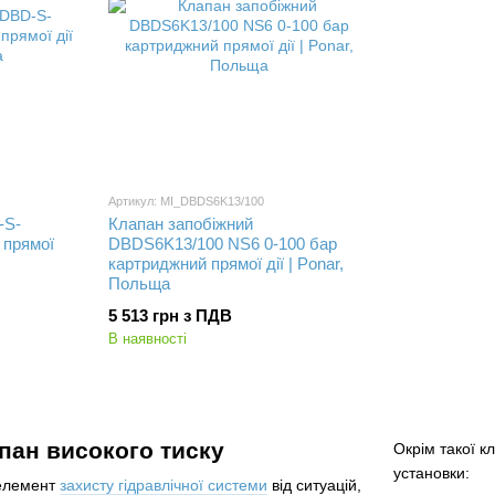
Артикул: MI_DBDS6K13/100
-S-
Клапан запобіжний
 прямої
DBDS6K13/100 NS6 0-100 бар
картриджний прямої дії | Ponar,
Польща
5 513 грн з ПДВ
В наявності
пан високого тиску
Окрім такої к
установки:
 елемент
захисту гідравлічної системи
від ситуацій,