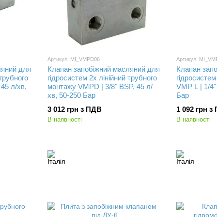
Артикул: MI_VMPD06
Артикул: MI_VM
ляний для
Клапан запобіжний масляний для
Клапан зап
 трубного
гідросистем 2х лінійний трубного
гідросистем
45 л/хв,
монтажу VMPD | 3/8" BSP, 45 л/
VMP L | 1/4"
хв, 50-250 Бар
Бар
3 012 грн з ПДВ
1 092 грн з
В наявності
В наявності