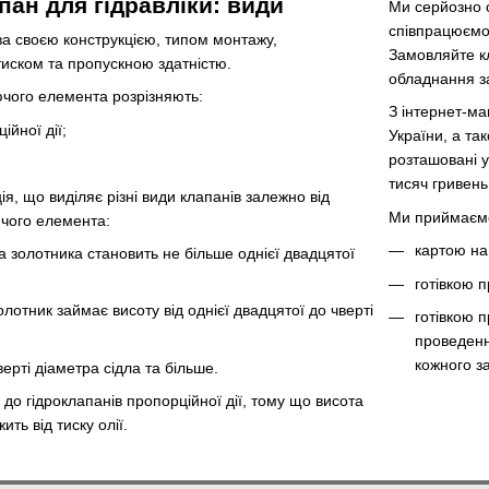
пан для гідравліки: види
Ми серйозно с
співпрацюємо
за своєю конструкцією, типом монтажу,
Замовляйте кл
иском та пропускною здатністю.
обладнання з
чого елемента розрізняють:
З інтернет-ма
ійної дії;
України, а так
розташовані у
тисяч гривен
я, що виділяє різні види клапанів залежно від
Ми приймаємо
чого елемента:
картою на 
а золотника становить не більше однієї двадцятої
готівкою п
лотник займає висоту від однієї двадцятої до чверті
готівкою п
проведенн
кожного з
верті діаметра сідла та більше.
 до гідроклапанів пропорційної дії, тому що висота
ть від тиску олії.