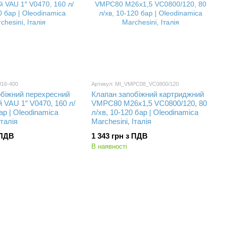
U16-400
Артикул: MI_VMPC08_VC0800/120
обіжний перехресний
Клапан запобіжний картриджний
 VAU 1″ V0470, 160 л/
VMPC80 M26x1,5 VC0800/120, 80
ар | Oleodinamica
л/хв, 10-120 бар | Oleodinamica
Італія
Marchesini, Італія
 ПДВ
1 343 грн з ПДВ
В наявності