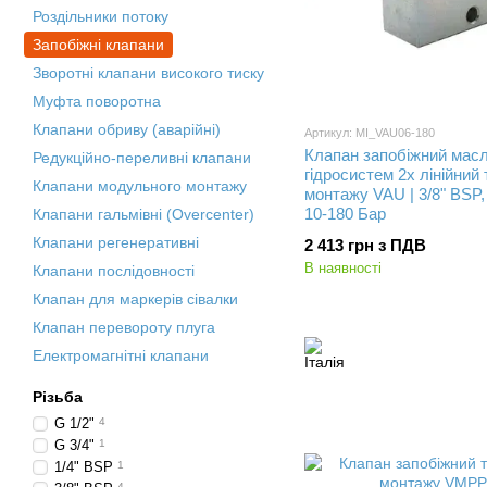
Роздільники потоку
Запобіжні клапани
Зворотні клапани високого тиску
Муфта поворотна
Клапани обриву (аварійні)
Артикул: MI_VAU06-180
Клапан запобіжний мас
Редукційно-переливні клапани
гідросистем 2х лінійний
Клапани модульного монтажу
монтажу VAU | 3/8" BSP, 
10-180 Бар
Клапани гальмівні (Overcenter)
Клапани регенеративні
2 413 грн з ПДВ
В наявності
Клапани послідовності
Клапан для маркерів сівалки
Клапан перевороту плуга
Електромагнітні клапани
Різьба
G 1/2"
4
G 3/4"
1
1/4" BSP
1
4