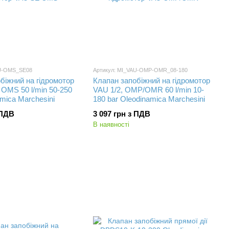
AU-OMS_SE08
Артикул: MI_VAU-OMP-OMR_08-180
біжний на гідромотор
Клапан запобіжний на гідромотор
 OMS 50 l/min 50-250
VAU 1/2, OMP/OMR 60 l/min 10-
amica Marchesini
180 bar Oleodinamica Marchesini
 ПДВ
3 097 грн з ПДВ
В наявності