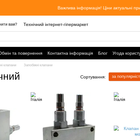
Важлива інформація! Ціни актуальні при замовленні ч
Технічний інтернет-гіпермаркет
нити вам?
Обмін та повернення
Контактна інформація
Блог
Угода корист
чні клапани
Запобіжні клапани
чний
за популярніс
Сортування: