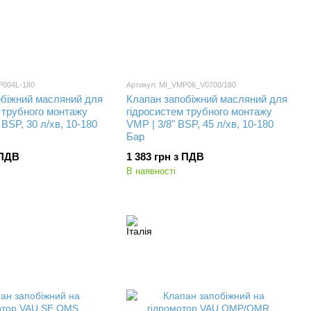
P004L-180
Артикул: MI_VMP06_V0700/180
обіжний масляний для
Клапан запобіжний масляний для
 трубного монтажу
гідросистем трубного монтажу
 BSP, 30 л/хв, 10-180
VMP | 3/8" BSP, 45 л/хв, 10-180
Бар
 ПДВ
1 383 грн з ПДВ
В наявності