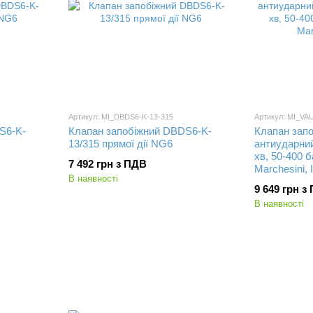
Артикул: MI_DBDS6-K-13-315
Артикул: MI_VA
S6-K-
Клапан запобіжний DBDS6-K-
Клапан зап
13/315 прямої дії NG6
антиударний
хв, 50-400 б
7 492 грн з ПДВ
Marchesini, 
В наявності
9 649 грн з
В наявності