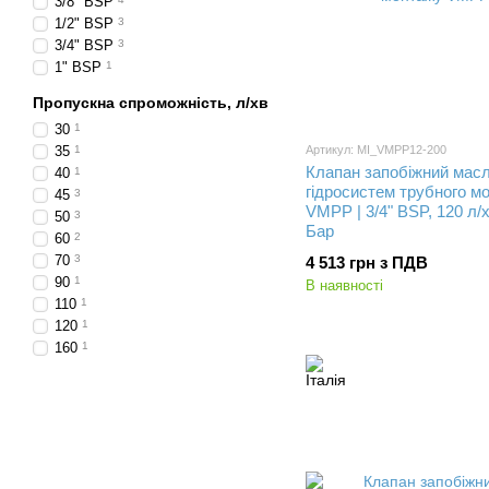
3/8" BSP
1/2" BSP
3
3/4" BSP
3
1" BSP
1
Пропускна спроможність, л/хв
30
1
35
1
Артикул: MI_VMPP12-200
Клапан запобіжний мас
40
1
гідросистем трубного м
45
3
VMPP | 3/4" BSP, 120 л/х
50
3
Бар
60
2
70
3
4 513 грн з ПДВ
90
1
В наявності
110
1
120
1
160
1