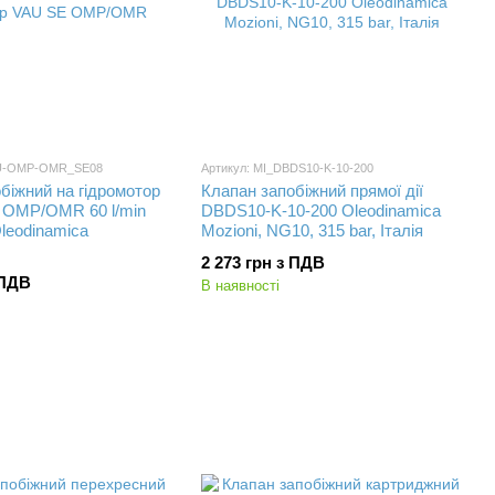
AU-OMP-OMR_SE08
Артикул: MI_DBDS10-K-10-200
біжний на гідромотор
Клапан запобіжний прямої дії
, OMP/OMR 60 l/min
DBDS10-K-10-200 Oleodinamica
Oleodinamica
Mozioni, NG10, 315 bar, Італія
2 273 грн з ПДВ
 ПДВ
В наявності