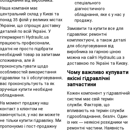
обладнання від виробника.
спеціального
Наша компанія має
діагностичного
центральний склад у Києві та
обладнання, яке є у нас у
понад 35 філій у великих містах
продажу.
України, що спрощує доставку
Замовити та купити все для
деталей по всій Україні. У
гідравліки: ремонтні
гіпермаркеті Hydraulic.ua
комплектуючі, а також деталі
працюють професіонали,
для обслуговування від
здатні не просто підібрати
виробника за гарною ціною
необхідний товар за запитами
можна на сайті Hydraulic.ua з
споживача, але й
доставкою по Україні та Києву.
проконсультувати щодо
Чому важливо купувати
особливостей використання
якісні гідравлічні
гідравліки та її обслуговування,
запчастини
вас проконсультують та як
зручніше купити необхідне
Кожен компонент у гідравлічній
обладнання.
системі має свій термін
На момент продажу наш
служби. Факторів, що
контакт з клієнтом не
впливають на термін служби
закінчується, у нас ви можете
гідрообладнання, безліч. Один
не тільки купити гідравліку. Ми
із них — неякісні розхідники чи
пропонуємо і пост-продажну
ремонтні частини. Наявність