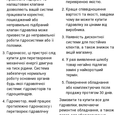
перевіреною якістю.
налаштовані клапани
Краще співвідношення
дозволяють вашій системі
вартості та якості, завдяки
працювати коректно;
чому ви можете купити
пошкоджений або
гідравліку за цінами від
неправильно підібраний
виробника.
клапан гідравліка може
призвести до неправильної
Наявність дисконтної
роботи гідросистеми або її
системи для постійних
поломки.
клієнтів, а також знижок та
акцій магазину.
Гідронасос, ці пристрої слід
купити для перетворення
У разі виявлення шлюбу
механічної енергії двигуна
товар негайно підлягає
на тиск рідини. Система
заміні у найкоротший
забезпечує нормальну
термін.
роботу основних органів
Повернення обладнання
будь-якої гідравлічної
або комплектуючих після
системи: гідромоторів та
продажу протягом 30 днів.
гідроциліндрів.
Замовити та купити все для
Гідромотор, який працює
гідравліки, включаючи
протилежно гідронасосу і
ремонтне обладнання, а також
перетворює гідравлічну