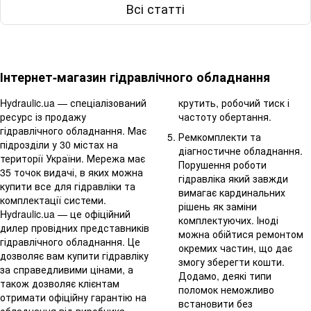
Всі статті
Інтернет-магазин гідравлічного обладнання
Hydraulic.ua — спеціалізований
крутить, робочий тиск і
ресурс із продажу
частоту обертання.
гідравлічного обладнання. Має
Ремкомплекти та
підрозділи у 30 містах на
діагностичне обладнання.
території України. Мережа має
Порушення роботи
35 точок видачі, в яких можна
гідравліка який завжди
купити все для гідравліки та
вимагає кардинальних
комплектації системи.
рішень як заміни
Hydraulic.ua — це офіційний
комплектуючих. Іноді
дилер провідних представників
можна обійтися ремонтом
гідравлічного обладнання. Це
окремих частин, що дає
дозволяє вам купити гідравліку
змогу зберегти кошти.
за справедливими цінами, а
Додамо, деякі типи
також дозволяє клієнтам
поломок неможливо
отримати офіційну гарантію на
встановити без