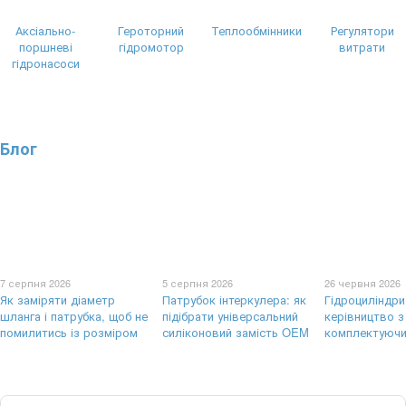
Аксіально-
Героторний
Теплообмінники
Регулятори
поршневі
гідромотор
витрати
гідронасоси
Блог
7 серпня 2026
5 серпня 2026
26 червня 2026
Як заміряти діаметр
Патрубок інтеркулера: як
Гідроциліндри
шланга і патрубка, щоб не
підібрати універсальний
керівництво з
помилитись із розміром
силіконовий замість OEM
комплектуючи