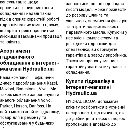
консультацію щодо
запчастини, що не відповідає
правильного використання
якості моделі, може призвести
обладнання і надалі такий
до розриву шланга та
підхід сприяє коректній роботі
ущільнень, засмічення фільтрів
гідравлічної системи в цілому,
та втрати великої кількості
що врешті-решт проявиться
гідравлічного масла. Купуючи у
якісними взаєминами продавця
нас якісні комплектуючі та
та клієнта.
розхідники гідравліки для
спецтехніки, ви отримуєте
Асортимент
гарантію від заводу виробника.
гідравлічного
Також ми пропонуємо пост
обладнання в інтернет-
гарантійну діагностику вашого
магазині Hydraulic.ua
обладнання.
Наша компанія — офіційний
Купити гідравліку в
дилер гідрообладнання Kazel,
інтернет-магазині
Mozioni, Badestnost, Vivoil. Ми
Hydraulic.ua
також можемо запропонувати
аналоги обладнання Volvo,
HYDRAULIC.UA допомагає
Parker, Horsch, Danfoss. На
клієнту розібратися в усуненні
сайті можна знайти гідравліку,
несправності, що виникла, аж
товар для її ремонту та
до дрібниць, а також створює
обслуговування у будь-яких
пропозицію відповідно до