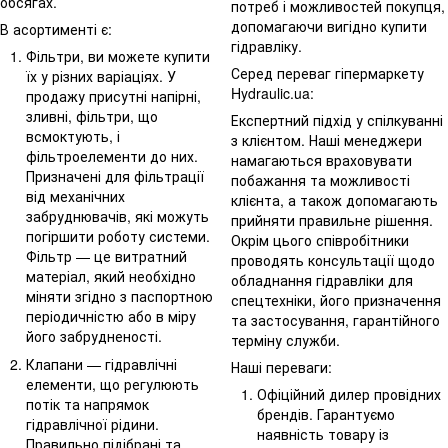
обсягах.
потреб і можливостей покупця,
допомагаючи вигідно купити
В асортименті є:
гідравліку.
Фільтри, ви можете купити
Серед переваг гіпермаркету
їх у різних варіаціях. У
Hydraulic.ua:
продажу присутні напірні,
зливні, фільтри, що
Експертний підхід у спілкуванні
всмоктують, і
з клієнтом. Наші менеджери
фільтроелементи до них.
намагаються враховувати
Призначені для фільтрації
побажання та можливості
від механічних
клієнта, а також допомагають
забруднювачів, які можуть
прийняти правильне рішення.
погіршити роботу системи.
Окрім цього співробітники
Фільтр — це витратний
проводять консультації щодо
матеріал, який необхідно
обладнання гідравліки для
міняти згідно з паспортною
спецтехніки, його призначення
періодичністю або в міру
та застосування, гарантійного
його забрудненості.
терміну служби.
Клапани — гідравлічні
Наші переваги:
елементи, що регулюють
Офіційний дилер провідних
потік та напрямок
брендів. Гарантуємо
гідравлічної рідини.
наявність товару із
Правильно підібрані та