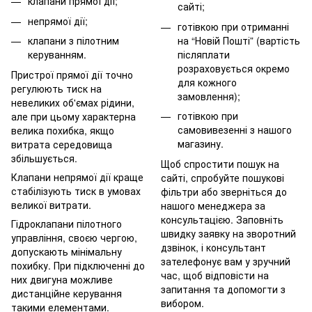
клапани прямої дії;
сайті;
непрямої дії;
готівкою при отриманні
на “Новій Пошті” (вартість
клапани з пілотним
післяплати
керуванням.
розраховується окремо
Пристрої прямої дії точно
для кожного
регулюють тиск на
замовлення);
невеликих об'ємах рідини,
готівкою при
але при цьому характерна
самовивезенні з нашого
велика похибка, якщо
магазину.
витрата середовища
збільшується.
Щоб спростити пошук на
Клапани непрямої дії краще
сайті, спробуйте пошукові
стабілізують тиск в умовах
фільтри або зверніться до
великої витрати.
нашого менеджера за
консультацією. Заповніть
Гідроклапани пілотного
швидку заявку на зворотний
управління, своєю чергою,
дзвінок, і консультант
допускають мінімальну
зателефонує вам у зручний
похибку. При підключенні до
час, щоб відповісти на
них двигуна можливе
запитання та допомогти з
дистанційне керування
вибором.
такими елементами.