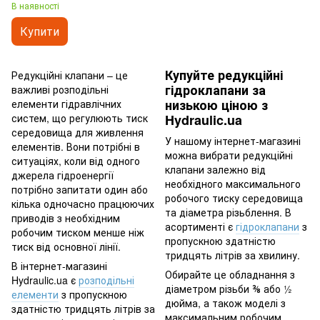
Marchesini, Італія
В наявності
Купити
Купуйте редукційні
Редукційні клапани – це
гідроклапани за
важливі розподільні
низькою ціною з
елементи гідравлічних
систем, що регулюють тиск
Hydraulic.ua
середовища для живлення
У нашому інтернет-магазині
елементів. Вони потрібні в
можна вибрати редукційні
ситуаціях, коли від одного
клапани залежно від
джерела гідроенергії
необхідного максимального
потрібно запитати один або
робочого тиску середовища
кілька одночасно працюючих
та діаметра різьблення. В
приводів з необхідним
асортименті є
гідроклапани
з
робочим тиском менше ніж
пропускною здатністю
тиск від основної лінії.
тридцять літрів за хвилину.
В інтернет-магазині
Обирайте це обладнання з
Hydraulic.ua є
розподільні
діаметром різьби ⅜ або ½
елементи
з пропускною
дюйма, а також моделі з
здатністю тридцять літрів за
максимальним робочим