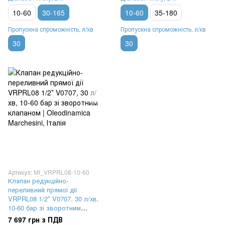
10-60
30-165
10-60
35-180
Пропускна спроможність, л/хв
Пропускна спроможність, л/хв
30
30
Артикул: MI_VRPRL08-10-60
Клапан редукційно-
переливний прямої дії
VRPRL08 1/2″ V0707, 30 л/хв,
10-60 бар зі зворотним
клапаном | Oleodinamica
7 697 грн з ПДВ