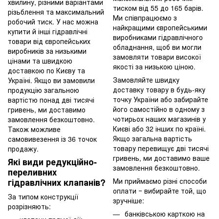
хвилину, різними варіантами
тиском від 55 до 165 барів.
різьблення та максимальний
Ми співпрацюємо з
робочий тиск. У нас можна
найкращими європейськими
купити й інші гідравлічні
виробниками гідравлічного
товари від європейських
обладнання, щоб ви могли
виробників за низькими
замовляти товари високої
цінами та швидкою
якості за низькою ціною.
доставкою по Києву та
Замовляйте швидку
Україні. Якщо ви замовили
доставку товару в будь-яку
продукцію загальною
точку України або забирайте
вартістю понад дві тисячі
його самостійно в одному з
гривень, ми доставимо
чотирьох наших магазинів у
замовлення безкоштовно.
Києві або 32 інших по країні.
Також можливе
Якщо загальна вартість
самовивезення із 36 точок
товару перевищує дві тисячі
продажу.
гривень, ми доставимо ваше
Які види редукційно-
замовлення безкоштовно.
переливних
гідравлічних клапанів?
Ми приймаємо різні способи
оплати ‒ вибирайте той, що
За типом конструкції
зручніше:
розрізняють:
банківською карткою на