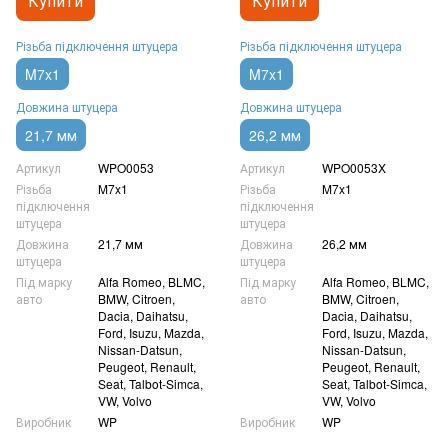
Купити
Купити
Різьба підключення штуцера
Різьба підключення штуцера
M7x1
M7x1
Довжина штуцера
Довжина штуцера
21,7 мм
26,2 мм
Артикул
WPO0053
Артикул
WPO0053X
Різьба
M7x1
Різьба
M7x1
підключення
підключення
штуцера
штуцера
Довжина
21,7 мм
Довжина
26,2 мм
штуцера
штуцера
Під марку
Alfa Romeo, BLMC,
Під марку
Alfa Romeo, BLMC,
авто
BMW, Citroen,
авто
BMW, Citroen,
Dacia, Daihatsu,
Dacia, Daihatsu,
Ford, Isuzu, Mazda,
Ford, Isuzu, Mazda,
Nissan-Datsun,
Nissan-Datsun,
Peugeot, Renault,
Peugeot, Renault,
Seat, Talbot-Simca,
Seat, Talbot-Simca,
VW, Volvo
VW, Volvo
Виробник
WP
Виробник
WP