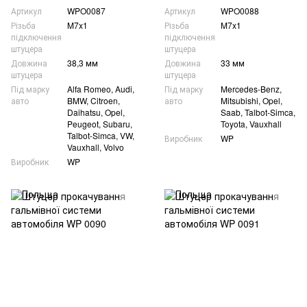
Артикул
WPO0087
Артикул
WPO0088
Різьба
M7x1
Різьба
M7x1
підключення
підключення
штуцера
штуцера
Довжина
38,3 мм
Довжина
33 мм
штуцера
штуцера
Під марку
Alfa Romeo, Audi,
Під марку
Mercedes-Benz,
авто
BMW, Citroen,
авто
Mitsubishi, Opel,
Daihatsu, Opel,
Saab, Talbot-Simca,
Peugeot, Subaru,
Toyota, Vauxhall
Talbot-Simca, VW,
Виробник
WP
Vauxhall, Volvo
Виробник
WP