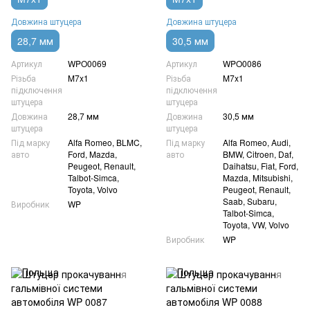
Довжина штуцера
Довжина штуцера
28,7 мм
30,5 мм
Артикул
WPO0069
Артикул
WPO0086
Різьба
M7x1
Різьба
M7x1
підключення
підключення
штуцера
штуцера
Довжина
28,7 мм
Довжина
30,5 мм
штуцера
штуцера
Під марку
Alfa Romeo, BLMC,
Під марку
Alfa Romeo, Audi,
авто
Ford, Mazda,
авто
BMW, Citroen, Daf,
Peugeot, Renault,
Daihatsu, Fiat, Ford,
Talbot-Simca,
Mazda, Mitsubishi,
Toyota, Volvo
Peugeot, Renault,
Saab, Subaru,
Виробник
WP
Talbot-Simca,
Toyota, VW, Volvo
Виробник
WP