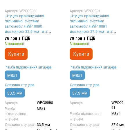
Артикул: WPO0090
Артикул: WPO0091
Штуцер прокачування
Штуцер прокачування
гальмівної системи
гальмівної системи
автомобіля WP 0090
автомобіля WP 0091
довжиною 33,5 мм та з
довжиною 37,9 мм та з
різьбленням M8x1
різьбленням M8x1
76 грн з ПДВ
79 грн з ПДВ
В наявності
В наявності
Купити
Купити
Різьба підключення штуцера
Різьба підключення штуцера
M8x1
M8x1
Довжина штуцера
Довжина штуцера
33,5 мм
37,9 мм
Артикул
WPO0090
Артикул
WPO00
91
Різьба
M8x1
підключення
Різьба підключення
M8x1
штуцера
штуцера
Довжина штуцера
33,5 мм
Довжина штуцера
37,9 мм