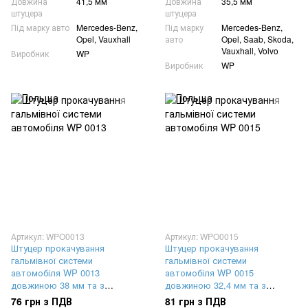
Довжина
41,5 мм
Довжина
35,5 мм
штуцера
штуцера
Під марку авто
Mercedes-Benz,
Під марку
Mercedes-Benz,
Opel, Vauxhall
авто
Opel, Saab, Skoda,
Vauxhall, Volvo
Виробник
WP
Виробник
WP
Артикул: WPO0013
Артикул: WPO0015
Штуцер прокачування
Штуцер прокачування
гальмівної системи
гальмівної системи
автомобіля WP 0013
автомобіля WP 0015
довжиною 38 мм та з
довжиною 32,4 мм та з
різьбленням M6x1
різьбленням M8x1,25
76 грн з ПДВ
81 грн з ПДВ