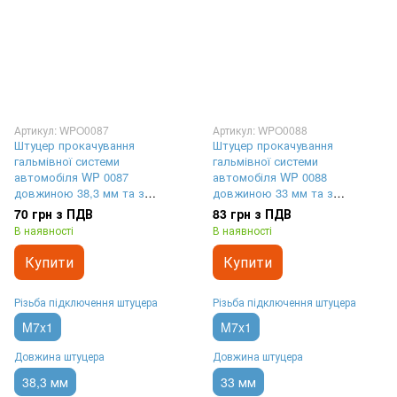
Артикул: WPO0087
Артикул: WPO0088
Штуцер прокачування
Штуцер прокачування
гальмівної системи
гальмівної системи
автомобіля WP 0087
автомобіля WP 0088
довжиною 38,3 мм та з
довжиною 33 мм та з
різьбленням M7x1
різьбленням M7x1
70 грн з ПДВ
83 грн з ПДВ
В наявності
В наявності
Купити
Купити
Різьба підключення штуцера
Різьба підключення штуцера
M7x1
M7x1
Довжина штуцера
Довжина штуцера
38,3 мм
33 мм