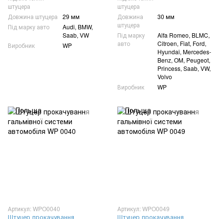
штуцера
штуцера
Довжина штуцера
29 мм
Довжина
30 мм
штуцера
Під марку авто
Audi, BMW,
Saab, VW
Під марку
Alfa Romeo, BLMC,
авто
Citroen, Fiat, Ford,
Виробник
WP
Hyundai, Mercedes-
Benz, OM, Peugeot,
Princess, Saab, VW,
Volvo
Виробник
WP
Артикул: WPO0040
Артикул: WPO0049
Штуцер прокачування
Штуцер прокачування