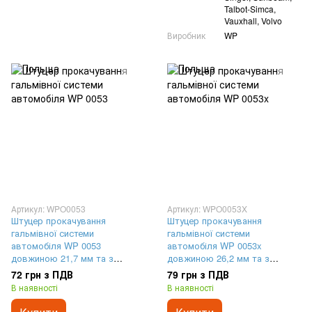
Talbot-Simca,
Vauxhall, Volvo
Виробник
WP
Артикул: WPO0053
Артикул: WPO0053X
Штуцер прокачування
Штуцер прокачування
гальмівної системи
гальмівної системи
автомобіля WP 0053
автомобіля WP 0053x
довжиною 21,7 мм та з
довжиною 26,2 мм та з
різьбленням M7x1
різьбленням M7x1
72 грн з ПДВ
79 грн з ПДВ
В наявності
В наявності