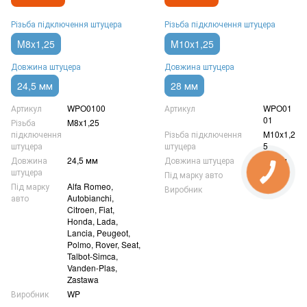
Різьба підключення штуцера
Різьба підключення штуцера
M8x1,25
M10x1,25
Довжина штуцера
Довжина штуцера
24,5 мм
28 мм
Артикул
WPO0100
Артикул
WPO01
01
Різьба
M8x1,25
підключення
Різьба підключення
M10x1,2
штуцера
штуцера
5
Довжина
24,5 мм
Довжина штуцера
28 мм
штуцера
Під марку авто
Honda
Під марку
Alfa Romeo,
Виробник
WP
авто
Autobianchi,
Citroen, Fiat,
Honda, Lada,
Lancia, Peugeot,
Polmo, Rover, Seat,
Talbot-Simca,
Vanden-Plas,
Zastawa
Виробник
WP