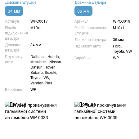
Довжина штуцера
Довжина штуцера
34 мм
36 мм
Артикул
WPO0017
Артикул
WPO0019
Різьба
M10x1
Різьба підключення
M10x1
підключення
штуцера
штуцера
Довжина штуцера
36 мм
Довжина
34 мм
Під марку авто
Ford,
штуцера
Toyota, VW
Під марку
Daihatsu, Honda,
Виробник
WP
авто
Mitsubishi, Nissan-
Datsun, Rover,
Subaru, Suzuki,
Toyota, VW,
Vanden-Plas
Виробник
WP