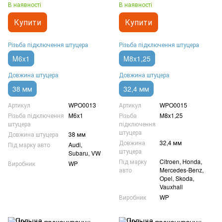
В наявності
В наявності
Купити
Купити
Різьба підключення штуцера
Різьба підключення штуцера
M6x1
M8x1,25
Довжина штуцера
Довжина штуцера
38 мм
32,4 мм
Артикул
WPO0013
Артикул
WPO0015
Різьба підключення
M6x1
Різьба
M8x1,25
штуцера
підключення
штуцера
Довжина штуцера
38 мм
Довжина
32,4 мм
Під марку авто
Audi,
штуцера
Subaru, VW
Під марку
Citroen, Honda,
Виробник
WP
авто
Mercedes-Benz,
Opel, Skoda,
Vauxhall
Виробник
WP