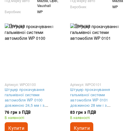
Під марку авто
Mazda, Opel,
Під марку авто
Mazda
Vauxhall
Виробник
WP
Виробник
WP
Артикул: WPO0100
Артикул: WPO0101
Штуцер прокачування
Штуцер прокачування
гальмівної системи
гальмівної системи
автомобіля WP 0100
автомобіля WP 0101
довжиною 24,5 мм і з
довжиною 28 мм і з
різьбленням M8x1,25
різьбленням M10x1,25
76 грн з ПДВ
83 грн з ПДВ
В наявності
В наявності
Купити
Купити