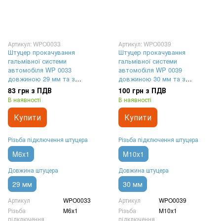
Артикул: WPO0033
Артикул: WPO0039
Штуцер прокачування
Штуцер прокачування
гальмівної системи
гальмівної системи
автомобіля WP 0033
автомобіля WP 0039
довжиною 29 мм та з
довжиною 30 мм та з
різьбленням M6x1
різьбленням M10x1
83 грн з ПДВ
100 грн з ПДВ
В наявності
В наявності
Купити
Купити
Різьба підключення штуцера
Різьба підключення штуцера
M6x1
M10x1
Довжина штуцера
Довжина штуцера
29 мм
30 мм
Артикул
WPO0033
Артикул
WPO0039
Різьба
M6x1
Різьба
M10x1
підключення
підключення