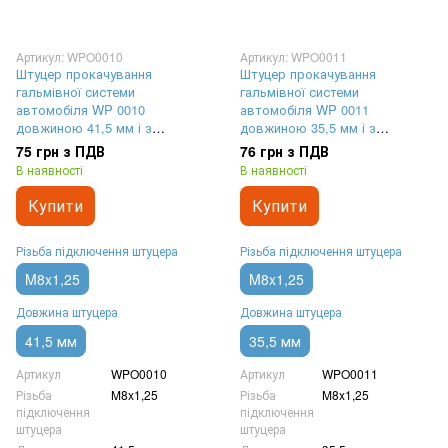
Артикул: WPO0010
Артикул: WPO0011
Штуцер прокачування
Штуцер прокачування
гальмівної системи
гальмівної системи
автомобіля WP 0010
автомобіля WP 0011
довжиною 41,5 мм і з
довжиною 35,5 мм і з
різьбленням M8x1,25
різьбленням M8x1,25
75 грн з ПДВ
76 грн з ПДВ
В наявності
В наявності
Купити
Купити
Різьба підключення штуцера
Різьба підключення штуцера
M8x1,25
M8x1,25
Довжина штуцера
Довжина штуцера
41,5 мм
35,5 мм
Артикул
WPO0010
Артикул
WPO0011
Різьба
M8x1,25
Різьба
M8x1,25
підключення
підключення
штуцера
штуцера