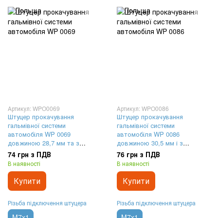
Артикул: WPO0069
Артикул: WPO0086
Штуцер прокачування
Штуцер прокачування
гальмівної системи
гальмівної системи
автомобіля WP 0069
автомобіля WP 0086
довжиною 28,7 мм та з
довжиною 30,5 мм і з
різьбленням M7x1
різьбленням M7x1
74 грн з ПДВ
76 грн з ПДВ
В наявності
В наявності
Купити
Купити
Різьба підключення штуцера
Різьба підключення штуцера
M7x1
M7x1