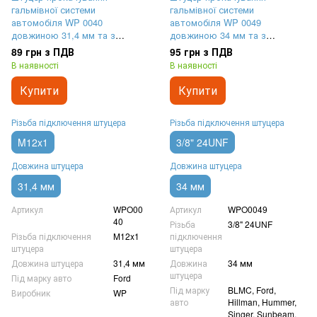
гальмівної системи
гальмівної системи
автомобіля WP 0040
автомобіля WP 0049
довжиною 31,4 мм та з
довжиною 34 мм та з
різьбленням M12x1
різьбленням 3/8" 24UNF
89 грн з ПДВ
95 грн з ПДВ
В наявності
В наявності
Купити
Купити
Різьба підключення штуцера
Різьба підключення штуцера
M12x1
3/8" 24UNF
Довжина штуцера
Довжина штуцера
31,4 мм
34 мм
Артикул
WPO00
Артикул
WPO0049
40
Різьба
3/8" 24UNF
Різьба підключення
M12x1
підключення
штуцера
штуцера
Довжина штуцера
31,4 мм
Довжина
34 мм
штуцера
Під марку авто
Ford
Під марку
BLMC, Ford,
Виробник
WP
авто
Hillman, Hummer,
Singer, Sunbeam,