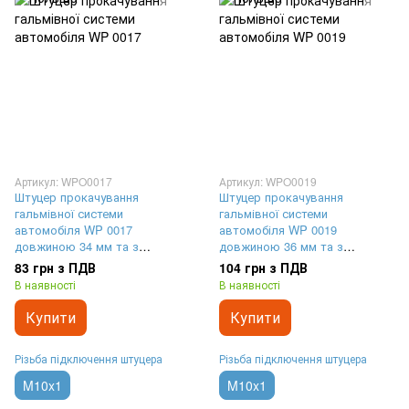
Артикул: WPO0017
Артикул: WPO0019
Штуцер прокачування
Штуцер прокачування
гальмівної системи
гальмівної системи
автомобіля WP 0017
автомобіля WP 0019
довжиною 34 мм та з
довжиною 36 мм та з
різьбленням M10x1
різьбленням M10x1
83 грн з ПДВ
104 грн з ПДВ
В наявності
В наявності
Купити
Купити
Різьба підключення штуцера
Різьба підключення штуцера
M10x1
M10x1