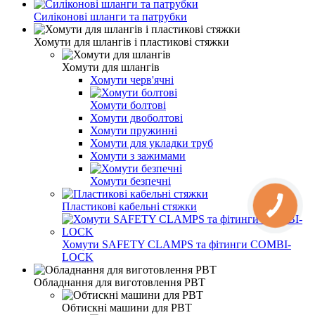
Силіконові шланги та патрубки
Хомути для шлангів і пластикові стяжки
Хомути для шлангів
Хомути черв'ячні
Хомути болтові
Хомути двоболтові
Хомути пружинні
Хомути для укладки труб
Хомути з зажимами
Хомути безпечні
Пластикові кабельні стяжки
Хомути SAFETY CLAMPS та фітинги COMBI-
LOCK
Обладнання для виготовлення РВТ
Обтискні машини для РВТ