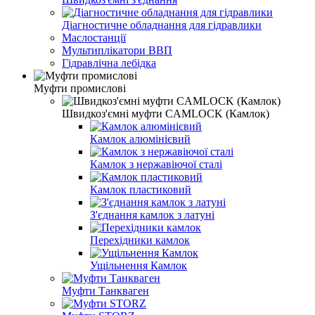
Діагностичне обладнання для гідравлики
Маслостанції
Мультиплікатори ВВП
Гідравлічна лебідка
Муфти промислові
Швидкоз'ємні муфти CAMLOCK (Камлок)
Камлок алюмінієвий
Камлок з нержавіючої сталі
Камлок пластиковий
З'єднання камлок з латуні
Перехідники камлок
Ущільнення Камлок
Муфти Танкваген