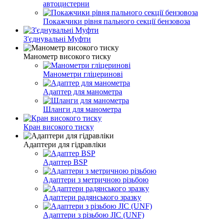
автоцистерни
Покажчики рівня пального секції бензовоза
З'єднувальні Муфти
Манометр високого тиску
Манометри гліцеринові
Адаптер для манометра
Шланги для манометра
Кран високого тиску
Адаптери для гідравліки
Адаптер BSP
Адаптери з метричною різьбою
Адаптери радянського зразку
Адаптери з різьбою JIC (UNF)