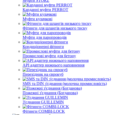
Муфти STORZ
Карданні муфти PERROT
Муфти кулачкові
Фітинги для шлангів низького тиску
Муфти для паропроводів
Кондиціонерні фітинги
Промислові муфти для бетону
API адаптер нижнього наповнення
Перехідник на єврокуб
SMS та DIN з'єднання (молочна промисловість)
Пожежні з'єднання (Богданова)
З'єднання GUILLEMIN
Фітинги СOMBI-LOCK