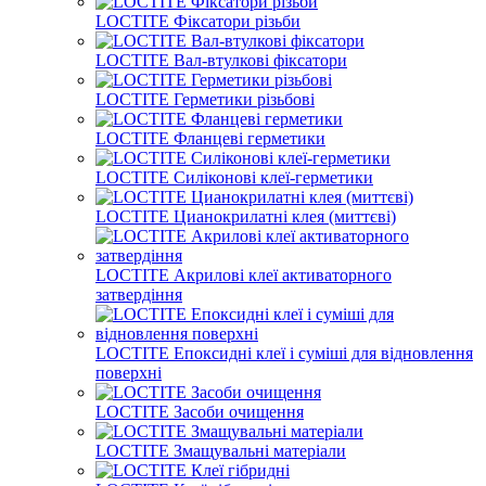
LOCTITE Фіксатори різьби
LOCTITE Вал-втулкові фіксатори
LOCTITE Герметики різьбові
LOCTITE Фланцеві герметики
LOCTITE Силіконові клеї-герметики
LOCTITE Цианокрилатні клея (миттєві)
LOCTITE Акрилові клеї активаторного
затвердіння
LOCTITE Епокcидні клеї і суміші для відновлення
поверхні
LOCTITE Засоби очищення
LOCTITE Змащувальні матеріали