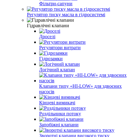
Фільтри-сапуни
Регулятор тиску масла в гідросистемі
Гідравлічні клапани
Дроселі
Регулятори витрати
Гідрозамки
Логічний клапан
Клапани типу «HI-LOW» для здвоєних
насосів
Кінцеві вимикачі
Роздільники потоку
Запобіжні клапани
Зворотні клапани високого тиску