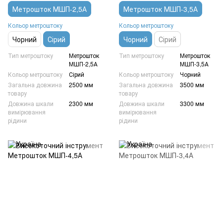
Метрошток МШП-2,5А
Метрошток МШП-3,5А
Кольор метроштоку
Кольор метроштоку
Чорний
Сірий
Чорний
Сірий
Тип метроштоку
Метрошток
Тип метроштоку
Метрошток
МШП-2,5А
МШП-3,5А
Кольор метроштоку
Сірий
Кольор метроштоку
Чорний
Загальна довжина
2500 мм
Загальна довжина
3500 мм
товару
товару
Довжина шкали
2300 мм
Довжина шкали
3300 мм
вимірювання
вимірювання
рідини
рідини