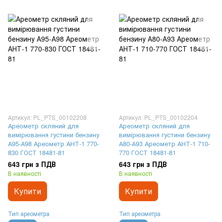
Артикул: PL_PTS_00102208
Артикул: PL_PTS_00102204
Ареометр скляний для
Ареометр скляний для
вимірювання густини бензину
вимірювання густини бензину
А95-А98 Ареометр АНТ-1 770-
А80-А93 Ареометр АНТ-1 710-
830 ГОСТ 18481-81
770 ГОСТ 18481-81
643 грн з ПДВ
643 грн з ПДВ
В наявності
В наявності
Купити
Купити
Тип ареометра
Тип ареометра