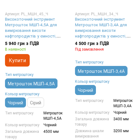
Артикул: PL_МШН_45_Ч
Артикул: PL_МШН_34_Ч
Високоточний інструмент
Високоточний інструмент
Метрошток МШП-4,5А для
Метрошток МШП-3,4А для
вимірювання висоти
вимірювання висоти
нафтопродуктів у ємності,
нафтопродуктів у ємності,
чорний з лазерним
чорний з лазерним
5 940 грн з ПДВ
4 500 грн з ПДВ
гравіюванням шкали,
гравіюванням шкали,
В наявності
Під замовлення
довжина 4,5 метри
довжина 3,4 метри
Купити
Тип метроштоку
Метрошток МШП-3,4А
Тип метроштоку
Кольор метроштоку
Метрошток МШП-4,5А
Чорний
Кольор метроштоку
Тип метроштоку
Метрошток
Чорний
Сірий
МШП-3,4А
Кольор метроштоку
Чорний
Тип метроштоку
Метрошток
МШП-4,5А
Загальна довжина
3400 мм
товару
Кольор метроштоку
Чорний
Довжина шкали
3200 мм
Загальна довжина
4500 мм
вимірювання
товару