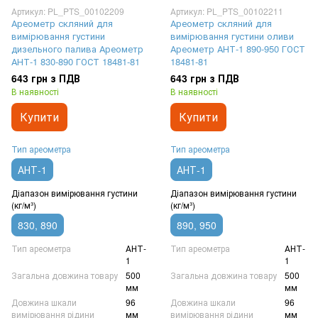
Артикул: PL_PTS_00102209
Артикул: PL_PTS_00102211
Ареометр скляний для
Ареометр скляний для
вимірювання густини
вимірювання густини оливи
дизельного палива Ареометр
Ареометр АНТ-1 890-950 ГОСТ
АНТ-1 830-890 ГОСТ 18481-81
18481-81
643 грн з ПДВ
643 грн з ПДВ
В наявності
В наявності
Купити
Купити
Тип ареометра
Тип ареометра
АНТ-1
АНТ-1
Діапазон вимірювання густини
Діапазон вимірювання густини
(кг/м³)
(кг/м³)
830, 890
890, 950
Тип ареометра
АНТ-
Тип ареометра
АНТ-
1
1
Загальна довжина товару
500
Загальна довжина товару
500
мм
мм
Довжина шкали
96
Довжина шкали
96
вимірювання рідини
мм
вимірювання рідини
мм