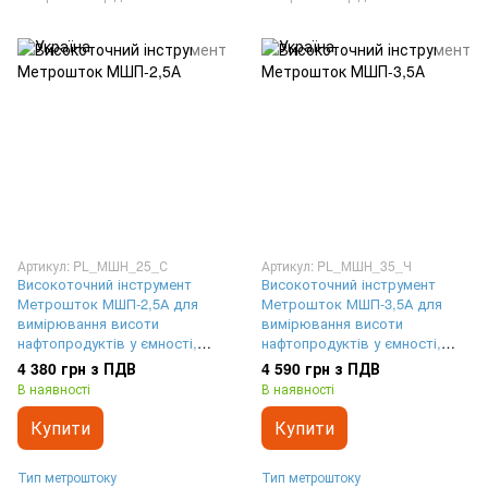
Артикул: PL_МШН_25_С
Артикул: PL_МШН_35_Ч
Високоточний інструмент
Високоточний інструмент
Метрошток МШП-2,5А для
Метрошток МШП-3,5А для
вимірювання висоти
вимірювання висоти
нафтопродуктів у ємності,
нафтопродуктів у ємності,
сірий з лазерним
чорний з лазерним
4 380 грн з ПДВ
4 590 грн з ПДВ
гравіюванням шкали,
гравіюванням шкали,
В наявності
В наявності
довжина 2,5 метри
довжина 3,5 метри
Купити
Купити
Тип метроштоку
Тип метроштоку