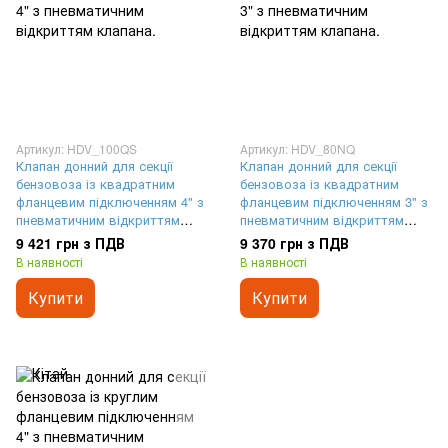
Артикул: HDV_100QS
Артикул: HDV_80NQ
Клапан донний для секції
Клапан донний для секції
бензовоза із квадратним
бензовоза із квадратним
фланцевим підключенням 4" з
фланцевим підключенням 3" з
пневматичним відкриттям
пневматичним відкриттям
клапана.
клапана.
9 421 грн з ПДВ
9 370 грн з ПДВ
В наявності
В наявності
Купити
Купити