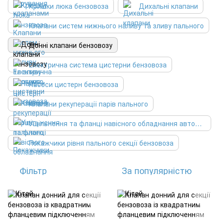
Кришки люка бензовоза
Дихальні клапани
Клапани систем нижнього наливу та зливу пального
Донні клапани бензовозу
Електрична система цистерни бензовоза
Насоси цистерн бензовоза
Клапани рекуперації парів пального
Ущільнення та фланці навісного обладнання автоцистерни
Покажчики рівня пального секції бензовоза
Фільтр
За популярністю