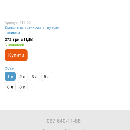
Артикул: 419-05
Ємність пластикова з гнучким
носиком
272 грн з ПДВ
В наявності
Купити
Об'єм
1 л
2 л
3 л
5 л
6 л
8 л
067 640-11-88