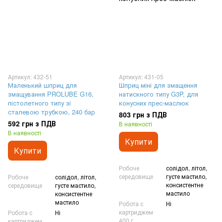
Артикул: 432-51
Артикул: 431-05
Маленький шприц для
Шприц міні для змащення
змащування PROLUBE G16,
натискного типу G3P, для
пістолетного типу зі
конусних прес-маслюк
сталевою трубкою, 240 бар
803 грн з ПДВ
592 грн з ПДВ
В наявності
В наявності
Купити
Купити
Робоче
солідол, літол,
середовище
густе мастило,
Робоче
солідол, літол,
консистентне
середовище
густе мастило,
мастило
консистентне
мастило
Робота с
Ні
картриджем
Робота с
Ні
400 г
картриджем