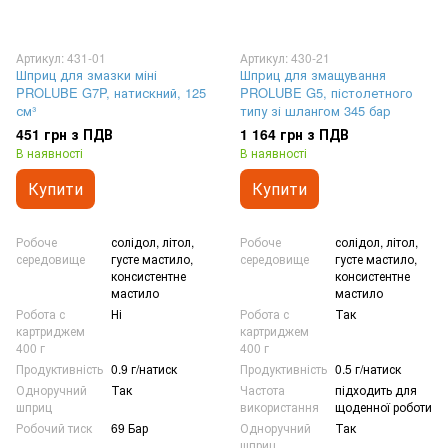
Артикул: 431-01
Артикул: 430-21
Шприц для змазки міні
Шприц для змащування
PROLUBE G7P, натискний, 125
PROLUBE G5, пістолетного
см³
типу зі шлангом 345 бар
451 грн з ПДВ
1 164 грн з ПДВ
В наявності
В наявності
Купити
Купити
Робоче
солідол, літол,
Робоче
солідол, літол,
середовище
густе мастило,
середовище
густе мастило,
консистентне
консистентне
мастило
мастило
Робота с
Ні
Робота с
Так
картриджем
картриджем
400 г
400 г
Продуктивність
0.9 г/натиск
Продуктивність
0.5 г/натиск
Одноручний
Так
Частота
підходить для
шприц
використання
щоденної роботи
Робочий тиск
69 Бар
Одноручний
Так
шприц