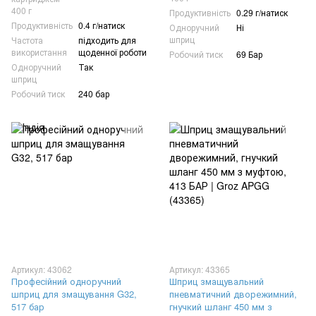
400 г
Продуктивність
0.29 г/натиск
Продуктивність
0.4 г/натиск
Одноручний
Ні
шприц
Частота
підходить для
використання
щоденної роботи
Робочий тиск
69 Бар
Одноручний
Так
шприц
Робочий тиск
240 бар
Артикул: 43062
Артикул: 43365
Професійний одноручний
Шприц змащувальний
шприц для змащування G32,
пневматичний дворежимний,
517 бар
гнучкий шланг 450 мм з