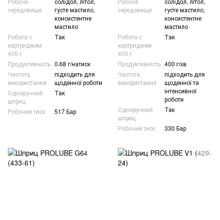
Робоче
солідол, літол,
Робоче
солідол, літол,
середовище
густе мастило,
середовище
густе мастило,
консистентне
консистентне
мастило
мастило
Робота с
Так
Робота с
Так
картриджем
картриджем
400 г
400 г
Продуктивність
0.68 г/натиск
Продуктивність
400 г/хв
Частота
підходить для
Частота
підходить для
використання
щоденної роботи
використання
щоденної та
інтенсивної
Одноручний
Так
роботи
шприц
Одноручний
Так
Робочий тиск
517 Бар
шприц
Робочий тиск
330 Бар