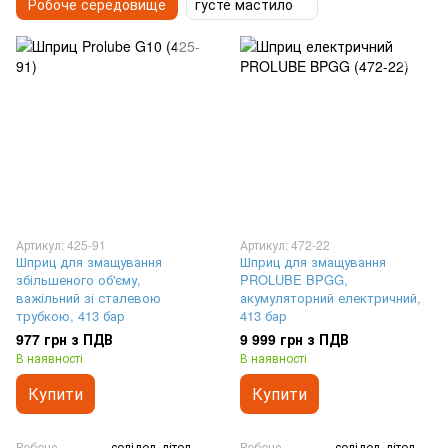
Робоче середовище
густе мастило
Артикул: 425-91
Артикул: 472-22
Шприц для змащування
Шприц для змащування
збільшеного об'єму,
PROLUBE BPGG,
важільний зі сталевою
акумуляторний електричний,
трубкою, 413 бар
413 бар
977 грн з ПДВ
9 999 грн з ПДВ
В наявності
В наявності
Купити
Купити
Робоче
солідол, літол,
Робоче
солідол, літол,