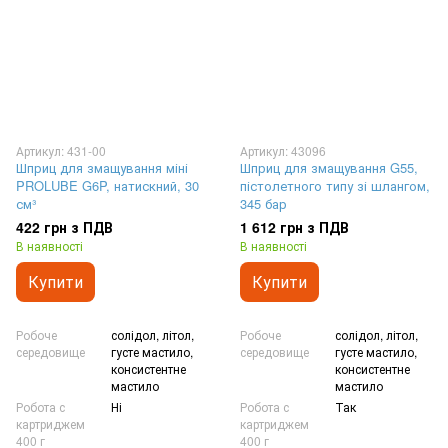
Артикул: 431-00
Артикул: 43096
Шприц для змащування міні
Шприц для змащування G55,
PROLUBE G6P, натискний, 30
пістолетного типу зі шлангом,
см³
345 бар
422 грн з ПДВ
1 612 грн з ПДВ
В наявності
В наявності
Купити
Купити
Робоче
солідол, літол,
Робоче
солідол, літол,
середовище
густе мастило,
середовище
густе мастило,
консистентне
консистентне
мастило
мастило
Робота с
Ні
Робота с
Так
картриджем
картриджем
400 г
400 г