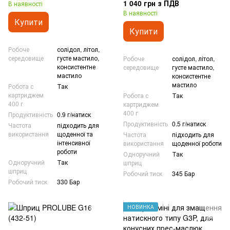
1 040 грн з ПДВ
В наявності
В наявності
Купити
Купити
Робоче
солідол, літол,
середовище
густе мастило,
Робоче
солідол, літол,
консистентне
середовище
густе мастило,
мастило
консистентне
мастило
Робота с
Так
картриджем
Робота с
Так
400 г
картриджем
400 г
Продуктивність
0.9 г/натиск
Продуктивність
0.5 г/натиск
Частота
підходить для
використання
щоденної та
Частота
підходить для
інтенсивної
використання
щоденної роботи
роботи
Одноручний
Так
Одноручний
Так
шприц
шприц
Робочий тиск
345 Бар
Робочий тиск
330 Бар
НОВИНКА