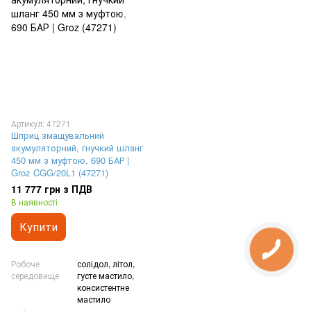
Артикул: 47271
Шприц змащувальний
акумуляторний, гнучкий шланг
450 мм з муфтою, 690 БАР |
Groz CGG/20L1 (47271)
11 777 грн з ПДВ
В наявності
Купити
Робоче
солідол, літол,
середовище
густе мастило,
консистентне
мастило