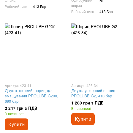
шприц
Одноручний
Ні
шприц
Робочий тиск
413 Бар
Робочий тиск
413 Бар
Артикул: 423-41
Артикул: 426-34
Двухштоковий шприц для
Двухплунжерний шприц
змащування PROLUBE G200,
PROLUBE G2, 413 бар
690 бар
1 280 грн з ПДВ
2 247 грн з ПДВ
В наявності
В наявності
Купити
Купити