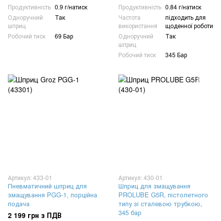
Продуктивність
0.9 г/натиск
Продуктивність
0.84 г/натиск
Одноручний
Так
Частота
підходить для
шприц
використання
щоденної роботи
Робочий тиск
69 Бар
Одноручний
Так
шприц
Робочий тиск
345 Бар
Артикул: 433-01
Артикул: 430-01
Пневматичний шприц для
Шприц для змащування
змащування PGG-1, порційна
PROLUBE G5R, пістолетного
подача
типу зі сталевою трубкою,
345 бар
2 199 грн з ПДВ