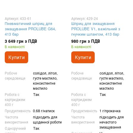
Артикул: 433-61
Артикул: 429-24
Пневматичний шприц для
Шприц для змащування
змащування PROLUBE G64,
PROLUBE V1, важільний з
413 бар
гнучким шлангом, 413 бар
3 649 грн з ПДВ
980 грн з ПДВ
В наявності
В наявності
Купити
Купити
Робоче
солідол, літол,
Робоче
солідол, літол,
середовище
густе мастило,
середовище
густе мастило,
консистентне
консистентне
мастило
мастило
Робота с
Так
Робота с
Так
картриджем
картриджем
400 г
400 г
Продуктивність
0.68 г/натиск
Продуктивність
1 г/прокачка
Частота
підходить для
Частота
підходить для
використання
щоденної роботи
використання
нечастого
змащування
Одноручний
Так