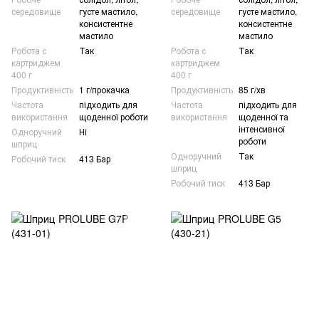
середовище
густе мастило,
середовище
густе мастило,
консистентне
консистентне
мастило
мастило
Робота с
Так
Робота с
Так
картриджем
картриджем
400 г
400 г
Продуктивність
1 г/прокачка
Продуктивність
85 г/хв
Частота
підходить для
Частота
підходить для
використання
щоденної роботи
використання
щоденної та
інтенсивної
Одноручний
Ні
роботи
шприц
Одноручний
Так
Робочий тиск
413 Бар
шприц
Робочий тиск
413 Бар