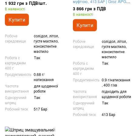
муфтою, 413 БАР | Groz APGG
1 932 грн з ПДВ/шт.
(43365)
3 866 грн з ПДВ
В наявності
В наявності
Купити
Купити
Робоче
солідол, літол,
середовище
густе мастило,
Робоче
солідол, літол,
консистентне
середовище
густе мастило,
мастило
консистентне
мастило
Робота с
Так
картриджем
Робота с
Так
400 г
картриджем
400 г
Продуктивність
0.68 г/
натискання
Продуктивність
0.9 г/натискання
, 400 г/хв
Частота
для щоденної
використання
роботи
Частота
підходить для
використання
щоденної роботи
Одноручний
Так
шприц
Одноручний
Так
шприц
Робочий тиск
517 Бар
Робочий тиск
413 Бар