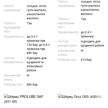
Робоче
солідол, літол,
середовище
густе мастило,
Робоче
солідол, літол,
консистентне
середовище
густе мастило,
мастило
консистентне
мастило
Робота с
Так
картриджем
Робота с
Так
400 г
картриджем
400 г
Продуктивність
до 2.4 г/
прокачка
Продуктивність
до 3.2 г/
прокачка при
Частота
підходить для
130 бар; до 0.6 г/
використання
щоденної роботи
прокачка при
Одноручний
Ні
690 бар
шприц
Частота
підходить для
Робочий тиск
413 Бар
використання
щоденної та
інтенсивної
роботи
Одноручний
Ні
шприц
Робочий тиск
690 Бар