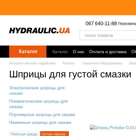
Перейти к основному контенту
067 640-11-88
Перезвон
Каталог
Каталог
О нас
Оплата и доставка
Об
Точки выдачи
Интернет-магазин гидравлики
Каталог
Смазочное оборудование
Шпр
Шприцы для густой смазки
Электрические шприцы для
смазки
Пневматические шприцы для
смазки
Плунжерные шприцы для смазки
Нажимные шприцы для смазки
Рабочая среда:
густая смазка