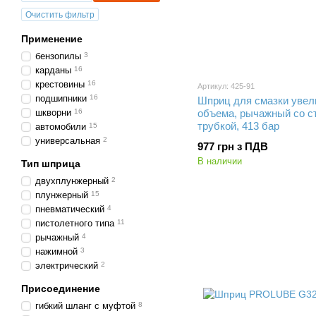
Очистить фильтр
Применение
бензопилы
3
карданы
16
крестовины
16
Артикул: 425-91
подшипники
16
Шприц для смазки увел
шкворни
16
объема, рычажный со с
трубкой, 413 бар
автомобили
15
универсальная
2
977 грн з ПДВ
В наличии
Тип шприца
двухплунжерный
2
плунжерный
15
пневматический
4
пистолетного типа
11
рычажный
4
нажимной
3
электрический
2
Присоединение
гибкий шланг с муфтой
8