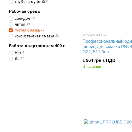
трубка с муфтой
8
Рабочая среда
солидол
19
литол
19
густая смазка
19
Артикул: 430-62
консистентная смазка
22
Профессиональный од
Работа с картриджем 400 г
шприц для смазки PR
G32, 517 бар
Нет
4
Да
15
1 964 грн з ПДВ
В наличии