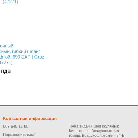
зочный
рный, гибкий шланг
фтой, 690 БАР | Groz
G/20L1 (47271)
з ПДВ
Контактная информация
067 640-11-88
Точка видачи Киев (жуляны):
Киев, просп. Воздушных сил
Перезвонить вам?
(бывш. Воздухофлотский), 94-Б