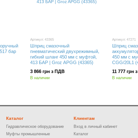
Артикул: 43365
Артикул: 47271
норучный
Шприц смазочный
Шприц сма
517 бар
пневматический двухрежимный,
аккумулято
гибкий шланг 450 мм с муфтой,
450 мм с му
413 БАР | Groz APGG (43365)
CG
3 866 грн з ПДВ
11 777 грн 
В наличии
В наличии
Каталог
Клиентам
Гидравлическое оборудование
Вход в личный кабинет
Муфты промышленные
Каталог