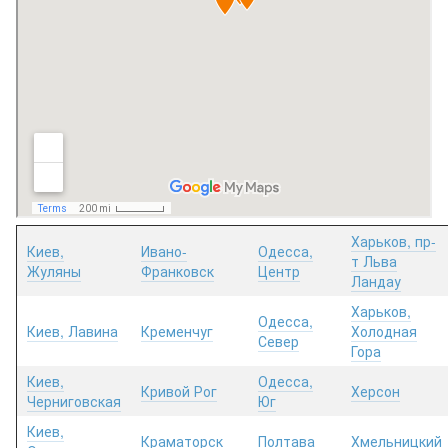
Харьков, пр-
Киев,
Ивано-
Одесса,
т Льва
Жуляны
Франковск
Центр
Ландау
Харьков,
Одесса,
Киев, Лавина
Кременчуг
Холодная
Север
Гора
Киев,
Одесса,
Кривой Рог
Херсон
Черниговская
Юг
Киев,
Краматорск
Полтава
Хмельницкий