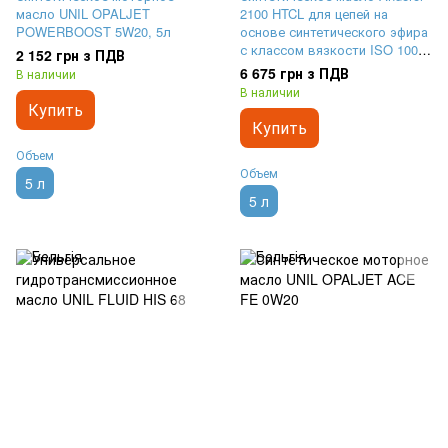
масло UNIL OPALJET
2100 HTCL для цепей на
POWERBOOST 5W20, 5л
основе синтетического эфира
с классом вязкости ISO 100,
2 152 грн з ПДВ
5л
6 675 грн з ПДВ
В наличии
В наличии
Купить
Купить
Объем
Объем
5 л
5 л