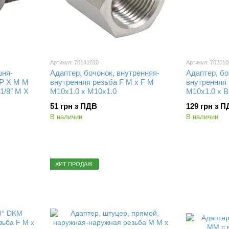
Артикул: 70141010
Артикул: 702010
шня-
Адаптер, бочонок, внутренняя-
Адаптер, бо
SP X M M
внутренняя резьба F M x F M
внутренняя 
1/8″ M X
M10х1.0 x M10х1.0
M10х1.0 x B
51 грн з ПДВ
129 грн з 
В наличии
В наличии
ХИТ ПРОДАЖ