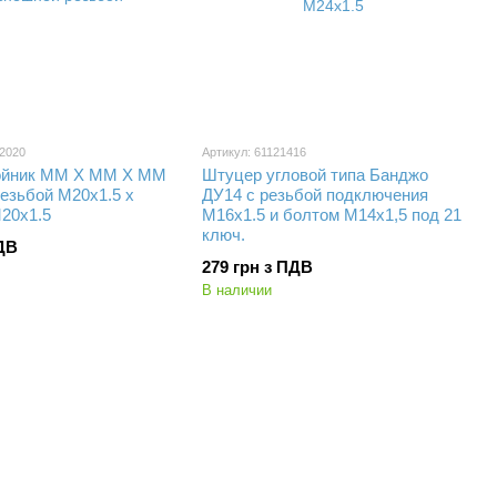
02020
Артикул: 61121416
ойник MM X MM X MM
Штуцер угловой типа Банджо
езьбой M20x1.5 x
ДУ14 с резьбой подключения
M20x1.5
M16x1.5 и болтом М14х1,5 под 21
ключ.
ПДВ
279 грн з ПДВ
В наличии