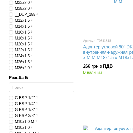
M33x2,0
1
M39x2,0
1
__DUP_199
3
M12x1,5
3
M14x1,5
3
M16x1,5
5
M18x1,5
5
Артикул: 70511818
M20x1,5
7
Адаптер угловой 90° D
M22x1,5
7
внутренняя-наружная р
M24x1,5
4
x M M M18x1.5 x M18x1
M26x1,5
1
266 грн з ПДВ
M36x2,0
1
В наличии
Резьба Б
G BSP 1/2"
1
G BSP 1/4"
1
G BSP 1/8"
1
G BSP 3/8"
1
M10x1,0 M
1
M10x1,0
2
1