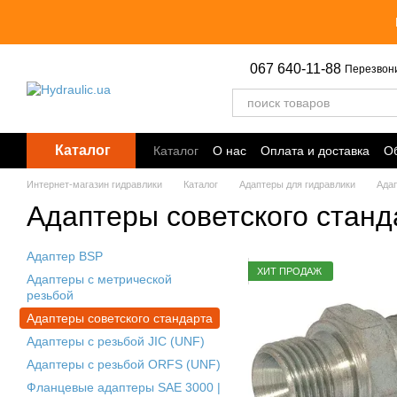
Перейти к основному контенту
067 640-11-88
Перезвон
Каталог
Каталог
О нас
Оплата и доставка
Об
Точки выдачи
Интернет-магазин гидравлики
Каталог
Адаптеры для гидравлики
Адап
Адаптеры советского станд
Адаптер BSP
ХИТ ПРОДАЖ
Адаптеры с метрической
резьбой
Адаптеры советского стандарта
Адаптеры с резьбой JIC (UNF)
Адаптеры с резьбой ORFS (UNF)
Фланцевые адаптеры SAE 3000 |