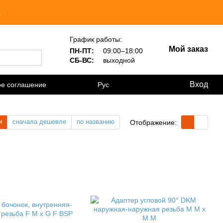
.
График работы:
Мой заказ
ПН-ПТ:
09:00–18:00
СБ-ВС:
выходной
Вход
ое соглашение
Рус
и
сначала дешевле
по названию
Отображение: