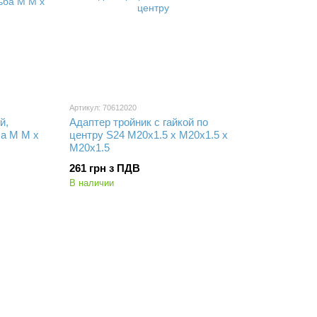
Артикул: 70612020
й,
Адаптер тройник с гайкой по
а M M x
центру S24 M20x1.5 x M20x1.5 x
M20x1.5
261 грн з ПДВ
В наличии