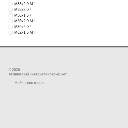
M33x2,0 M
1
M33x2,0
1
M36x1,5
1
M36x2,0 M
1
M39x2,0
1
M52x1,5 M
1
© 2026
Технический интернет-гипермаркет
Мобильная версия