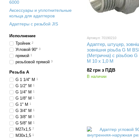
6000
Аксессуары и уплотнительные
кольца для адаптеров
Адаптеры с резьбой JIS
Исполнение
Артикул: 70190210
Тройник
2
Адаптер, штуцер, зовні
Угловой 90°
3
зовнішня різьба G M B
(Метрична) с різьбою G 
прямой
1
M 10 x 1,0 M
резьбовой прямой
3
82 грн з ПДВ
Резьба А
В наличии
G 1 1/4" M
1
G 1/2" M
1
G 1/4" M
1
G 1/8" M
1
G 1" M
1
G 3/4" M
1
G 3/8" M
1
G 5/8" M
1
M27x1,5
7
M30x1,5
1