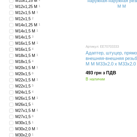
M10x1,25 M
M12x1,25 M
1
M12x1,5 M
1
M12x1,5
2
M14x1,25 M
1
M14x1,5 M
1
M14x1,5
3
M16x1,5 M
1
Артикул: EE70703333
M16x1,5
4
Адаптер, штуцер, прямо
M18x1,5 M
1
внешняя-внешняя резьб
M18x1,5
4
M M M33х2.0 x M33х2.0
M20x1,5 M
1
493 грн з ПДВ
M20x1,5
6
В наличии
M22x1,5 M
1
M22x1,5
5
M24x1,5
4
M26x1,5 M
1
M26x1,5
1
M27x1,5 M
1
M27x1,5
6
M30x1,5
1
M30x2,0 M
1
M30x2,0
1