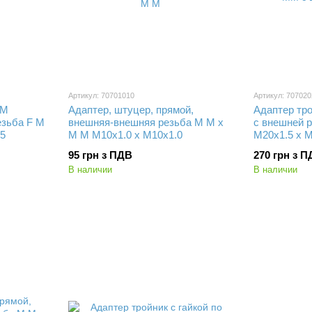
Артикул: 70701010
Артикул: 70702
KM
Адаптер, штуцер, прямой,
Адаптер тр
езьба F M
внешняя-внешняя резьба M M x
с внешней р
.5
M M M10х1.0 x M10х1.0
M20x1.5 x 
95 грн з ПДВ
270 грн з 
В наличии
В наличии