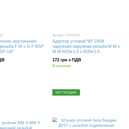
02
Артикул: 70422020
чонок, внутренняя-
Адаптер угловой 90° DKM
резьба F M x G F BSP
наружная-наружная резьба M M x
SP 1/8"
M M M20x1.5 x M20x1.5
ПДВ
172 грн з ПДВ
В наличии
ХИТ ПРОДАЖ