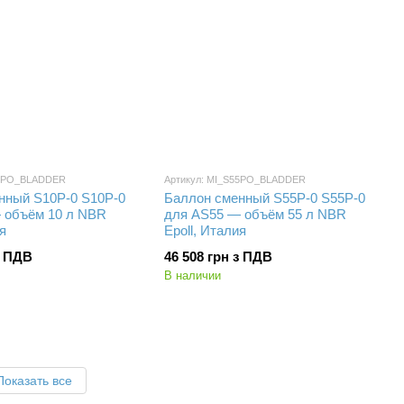
10PO_BLADDER
Артикул: MI_S55PO_BLADDER
нный S10P-0 S10P-0
Баллон сменный S55P-0 S55P-0
 объём 10 л NBR
для AS55 — объём 55 л NBR
я
Epoll, Италия
з ПДВ
46 508 грн з ПДВ
В наличии
Показать все