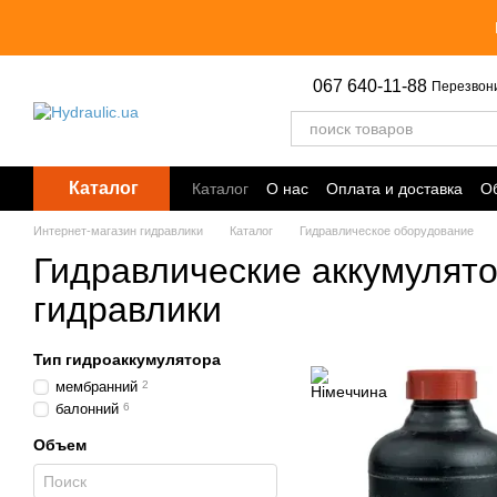
Перейти к основному контенту
067 640-11-88
Перезвон
Каталог
Каталог
О нас
Оплата и доставка
Об
Точки выдачи
Интернет-магазин гидравлики
Каталог
Гидравлическое оборудование
Гидравлические аккумулят
гидравлики
Тип гидроаккумулятора
мембранний
2
балонний
6
Объем