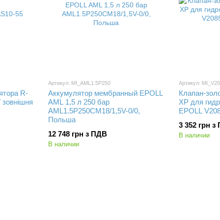
Артикул: MI_AML1.5P250
Артикул: MI_V2
ятора R-
Аккумулятор мембранный EPOLL
Клапан-золо
 зовнішня
AML 1,5 л 250 бар
XP для гид
AML1.5P250CM18/1,5V-0/0,
EPOLL V208
Польша
3 352 грн з
12 748 грн з ПДВ
В наличии
В наличии