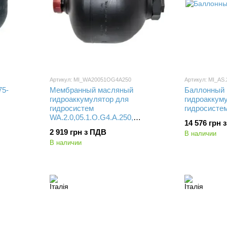
Артикул: MI_WA20051OG4A250
Артикул: MI_AS.
75-
Мембранный масляный
Баллонный
гидроаккумулятор для
гидроаккум
гидросистем
гидросистем
WA.2.0,05.1.O.G4.A.250,
14 576 грн 
SAIP(Italy) // 0,05 л.
2 919 грн з ПДВ
В наличии
В наличии