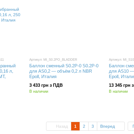
611
Артикул: MI_S0.2PO_BLADDER
Артикул: MI_S
бранный
Баллон сменный S0.2P-0 S0.2P-0
Баллон сме
0,16 л,
для AS0,2 — объём 0,2 л NBR
для AS10 —
MT,
Epoll, Италия
Epoll, Итали
3 433 грн з ПДВ
13 345 грн 
В наличии
В наличии
Назад
1
2
3
Вперед