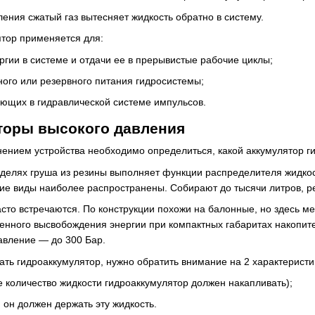
ения сжатый газ вытесняет жидкость обратно в систему.
ятор применяется для:
гии в системе и отдачи ее в прерывистые рабочие циклы;
ого или резервного питания гидросистемы;
ющих в гидравлической системе импульсов.
торы высокого давления
ением устройства необходимо определиться, какой аккумулятор ги
делях груша из резины выполняет функции распределителя жидкост
акие виды наиболее распространены. Собирают до тысячи литров, 
то встречаются. По конструкции похожи на балонные, но здесь мем
енного высвобождения энергии при компактных габаритах накопите
авление — до 300 Бар.
ть гидроаккумулятор, нужно обратить внимание на 2 характеристи
 количество жидкости гидроаккумулятор должен накапливать);
он должен держать эту жидкость.