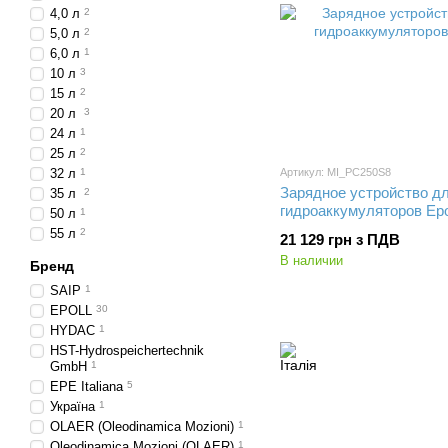
4,0 л
2
5,0 л
2
6,0 л
1
10 л
3
15 л
2
20 л
3
24 л
1
25 л
2
32 л
1
Артикул: MI_PC250S8
Зарядное устройство д
35 л
2
гидроаккумуляторов Epo
50 л
1
55 л
2
21 129 грн з ПДВ
В наличии
Бренд
SAIP
1
EPOLL
30
HYDAC
1
HST-Hydrospeichertechnik
GmbH
1
EPE Italiana
5
Україна
1
OLAER (Oleodinamica Mozioni)
1
Oleodinamica Mozioni (OLAER)
1