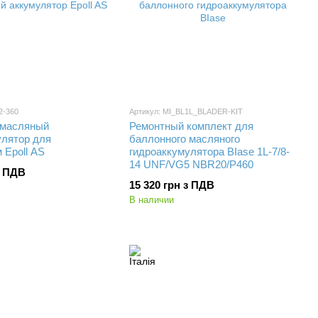
2-360
Артикул: MI_BL1L_BLADER-KIT
 масляный
Ремонтный комплект для
улятор для
баллонного масляного
 Epoll AS
гидроаккумулятора BIase 1L-7/8-
14 UNF/VG5 NBR20/P460
з ПДВ
15 320 грн з ПДВ
В наличии