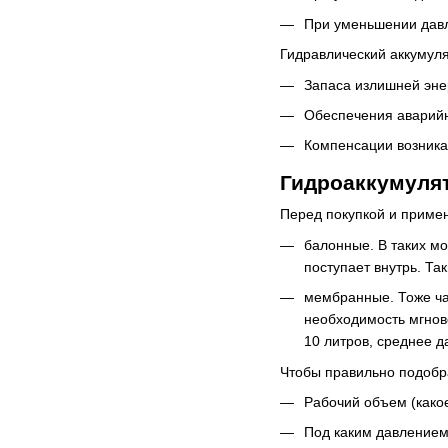
При уменьшении давл
Гидравлический аккумул
Запаса излишней энер
Обеспечения аварийн
Компенсации возника
Гидроаккумуля
Перед покупкой и примен
балонные. В таких мо
поступает внутрь. Т
мембранные. Тоже час
необходимость мгнов
10 литров, среднее д
Чтобы правильно подобра
Рабочий объем (какое
Под каким давлением 