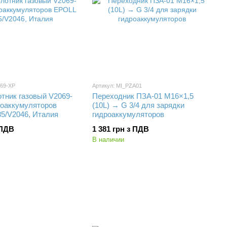
069-XP
Артикул: MI_PZA01
тник газовый V2069-
Переходник ПЗА-01 М16×1,5
роаккумуляторов
(10L) → G 3/4 для зарядки
5/V2046, Италия
гидроаккумуляторов
 ПДВ
1 381 грн з ПДВ
В наличии