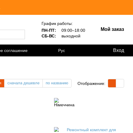
.
График работы:
Мой заказ
ПН-ПТ:
09:00–18:00
СБ-ВС:
выходной
Вход
ое соглашение
Рус
и
сначала дешевле
по названию
Отображение: