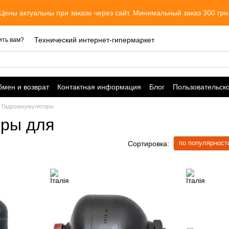
Цены актуальны при заказе через сайт. Минимальный заказ 300 грн
Технический интернет-гипермаркет
ить вам?
мен и возврат
Контактная информация
Блог
Пользовательск
Гидроаккумуляторы
оры для
по популярност
Сортировка: