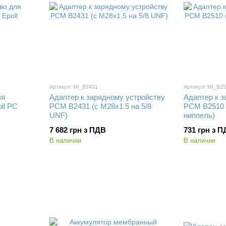
Артикул: MI_B2431
Артикул: MI_B2
ля
Адаптер к зарядному устройству
Адаптер к з
ll PC
PCM B2431 (с M28x1.5 на 5/8
PCM B2510 
UNF)
ниппель)
7 682 грн з ПДВ
731 грн з 
В наличии
В наличии