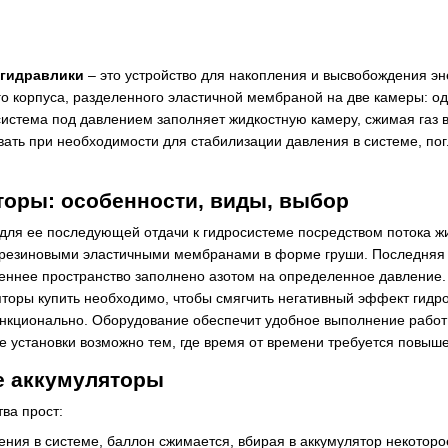
 гидравлики
– это устройство для накопления и высвобождения эн
го корпуса, разделенного эластичной мембраной на две камеры: од
система под давлением заполняет жидкостную камеру, сжимая газ в
вать при необходимости для стабилизации давления в системе, по
торы: особенности, виды, выбор
для ее последующей отдачи к гидросистеме посредством потока ж
резиновыми эластичными мембранами в форме груши. Последняя р
ннее пространство заполнено азотом на определенное давление.
торы купить необходимо, чтобы смягчить негативный эффект гидро
ункционально. Оборудование обеспечит удобное выполнение работ 
е установки возможно тем, где время от времени требуется повы
е аккумуляторы
ва прост:
ния в системе, баллон сжимается, вбирая в аккумулятор некоторо