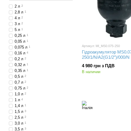
2 л
2
2,8 л
1
4 л
2
3 л
2
5 л
1
0,25 л
1
0,05 л
1
Артикул: MI_MS0.075-250
0,075 л
1
Гідроакумулятор MS0.0
0,16 л
4
250/1/N/A2(G1/2″)/000/N
0,2 л
2
0,32 л
1
4 980 грн з ПДВ
0,35 л
1
В наличии
0,5 л
2
0,7 л
2
0,75 л
2
1,0 л
2
1 л
4
1,4 л
1
1,5 л
3
2,5 л
2
3,0 л
1
3,5 л
3