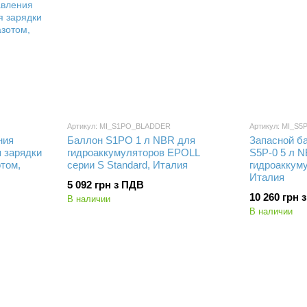
Артикул: MI_S1PO_BLADDER
Артикул: MI_S
ния
Баллон S1PO 1 л NBR для
Запасной б
я зарядки
гидроаккумуляторов EPOLL
S5P-0 5 л 
том,
серии S Standard, Италия
гидроаккуму
Италия
5 092 грн з ПДВ
10 260 грн 
В наличии
В наличии