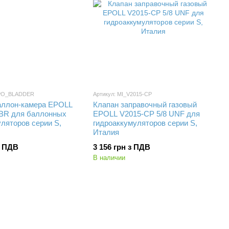
5PO_BLADDER
Артикул: MI_V2015-CP
аллон-камера EPOLL
Клапан заправочный газовый
NBR для баллонных
EPOLL V2015-CP 5/8 UNF для
ляторов серии S,
гидроаккумуляторов серии S,
Италия
з ПДВ
3 156 грн з ПДВ
В наличии