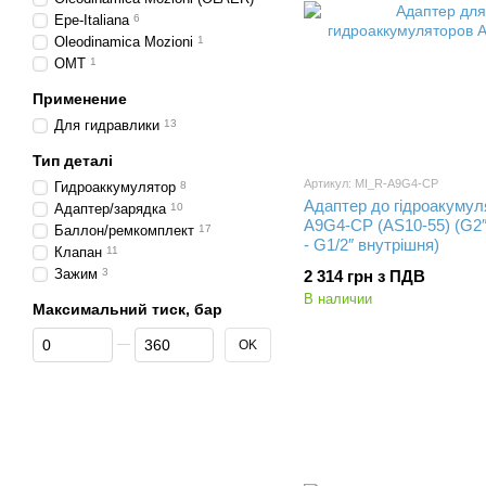
Epe-Italiana
6
Oleodinamica Mozioni
1
OMT
1
Применение
Для гидравлики
13
Тип деталі
Артикул: MI_R-A9G4-CP
Гидроаккумулятор
8
Адаптер до гідроакумул
Адаптер/зарядка
10
A9G4-CP (AS10-55) (G2″
Баллон/ремкомплект
17
- G1/2″ внутрішня)
Клапан
11
Зажим
3
2 314 грн з ПДВ
В наличии
Максимальний тиск, бар
От Максимальний тиск, бар
До Максимальний тиск, бар
OK