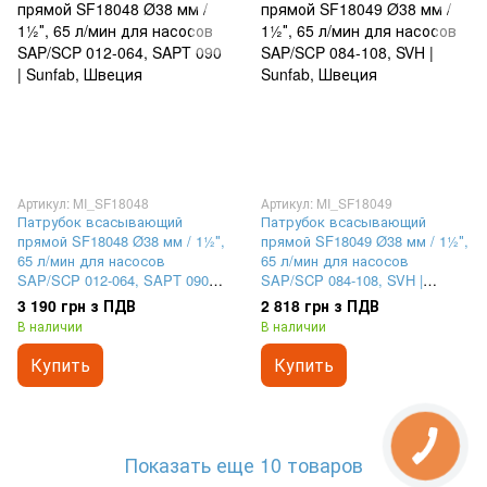
Артикул: MI_SF18048
Артикул: MI_SF18049
Патрубок всасывающий
Патрубок всасывающий
прямой SF18048 Ø38 мм / 1½″,
прямой SF18049 Ø38 мм / 1½″,
65 л/мин для насосов
65 л/мин для насосов
SAP/SCP 012-064, SAPT 090 |
SAP/SCP 084-108, SVH |
Sunfab, Швеция
Sunfab, Швеция
3 190 грн з ПДВ
2 818 грн з ПДВ
В наличии
В наличии
Купить
Купить
Показать еще 10 товаров