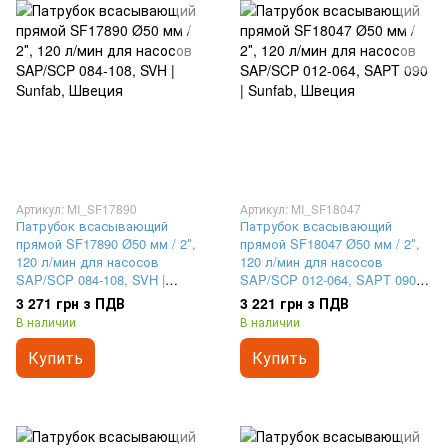
Артикул: MI_SF17890
Артикул: MI_SF18047
Патрубок всасывающий
Патрубок всасывающий
прямой SF17890 Ø50 мм / 2″,
прямой SF18047 Ø50 мм / 2″,
120 л/мин для насосов
120 л/мин для насосов
SAP/SCP 084-108, SVH |
SAP/SCP 012-064, SAPT 090 |
Sunfab, Швеция
Sunfab, Швеция
3 271 грн з ПДВ
3 221 грн з ПДВ
В наличии
В наличии
Купить
Купить