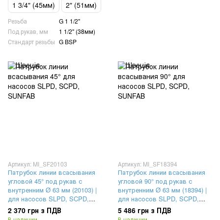
1 3/4" (45мм)
2" (51мм)
Резьба
G 1 1/2"
Под рукав, мм
1 1/2" (38мм)
Стандарт резьбы
G BSP
Артикул: MI_SF20103
Артикул: MI_SF18394
Патрубок линии всасывания
Патрубок линии всасывания
угловой 45° под рукав с
угловой 90° под рукав с
внутренним Ø 63 мм (20103) |
внутренним Ø 63 мм (18394) |
для насосов SLPD, SCPD,
для насосов SLPD, SCPD,
SUNFAB
SUNFAB
2 370 грн з ПДВ
5 486 грн з ПДВ
В наличии
В наличии