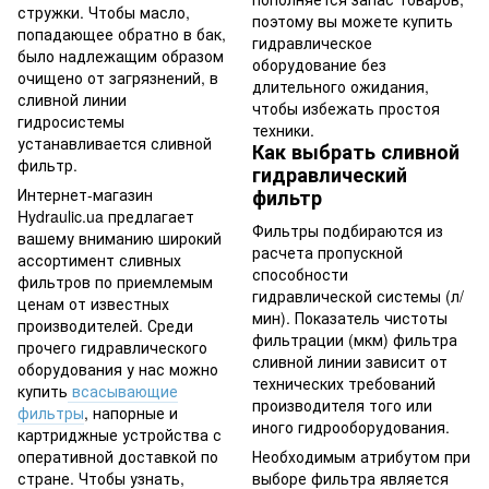
стружки. Чтобы масло,
поэтому вы можете купить
попадающее обратно в бак,
гидравлическое
было надлежащим образом
оборудование без
очищено от загрязнений, в
длительного ожидания,
сливной линии
чтобы избежать простоя
гидросистемы
техники.
устанавливается сливной
Как выбрать сливной
фильтр.
гидравлический
Интернет-магазин
фильтр
Hydraulic.ua предлагает
Фильтры подбираются из
вашему вниманию широкий
расчета пропускной
ассортимент сливных
способности
фильтров по приемлемым
гидравлической системы (л/
ценам от известных
мин). Показатель чистоты
производителей. Среди
фильтрации (мкм) фильтра
прочего гидравлического
сливной линии зависит от
оборудования у нас можно
технических требований
купить
всасывающие
производителя того или
фильтры
, напорные и
иного гидрооборудования.
картриджные устройства с
Необходимым атрибутом при
оперативной доставкой по
выборе фильтра является
стране. Чтобы узнать,