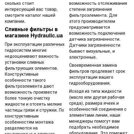
возможность отслеживания
сколько стоит
степени загрязнения
интересующий вас товар,
фильтроэлемента. Для
смотрите каталог нашей
этого производителем
компании.
предусматривается
Сливные фильтры в
возможность подключения
магазине Hydraulic.ua
датчика загрязненности.
При эксплуатации различных
Датчики загрязненности
гидросистем многие
бывают визуальные, и
недооценивают важность
электронные.
установки сливных
Своевременная замена
фильтрующих элементов.
фильтров продлевает срок
Конструктивные
эксплуатации вашего
особенности такого
гидрооборудования.
фильтроэлемента дают
Исходя из типа жидкости
возможность произвести
(масло или другая рабочая
более тонкую очистку
среда), размера ячеек и
жидкости и отсеять мелкие
особенностей соединения с
частицы грязи и стружки. По
элементами линии, наши
конструктивным
менеджеры помогут вам
особенностям монтажа
подобрать необходимое
разделяются на
оборудование. Это поможет
монтируемые в сливную