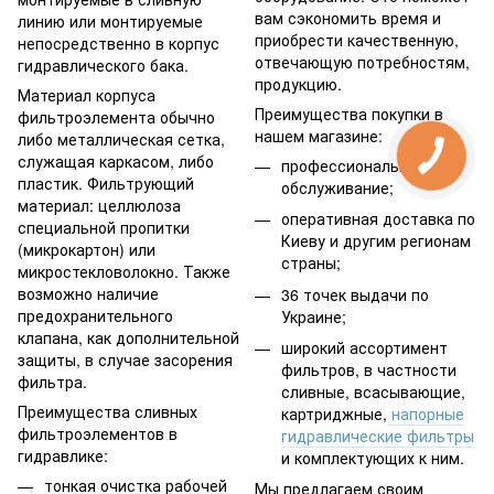
вам сэкономить время и
линию или монтируемые
приобрести качественную,
непосредственно в корпус
отвечающую потребностям,
гидравлического бака.
продукцию.
Материал корпуса
Преимущества покупки в
фильтроэлемента обычно
нашем магазине:
либо металлическая сетка,
служащая каркасом, либо
профессиональное
пластик. Фильтрующий
обслуживание;
материал: целлюлоза
оперативная доставка по
специальной пропитки
Киеву и другим регионам
(микрокартон) или
страны;
микростекловолокно. Также
возможно наличие
36 точек выдачи по
предохранительного
Украине;
клапана, как дополнительной
широкий ассортимент
защиты, в случае засорения
фильтров, в частности
фильтра.
сливные, всасывающие,
Преимущества сливных
картриджные,
напорные
фильтроэлементов в
гидравлические фильтры
гидравлике:
и комплектующих к ним.
тонкая очистка рабочей
Мы предлагаем своим