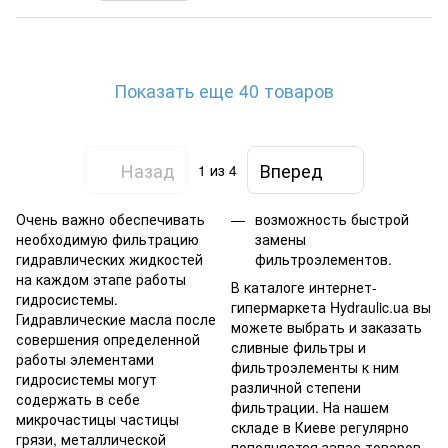
Показать еще 40 товаров
Назад
Вперед
1
из 4
Очень важно обеспечивать
возможность быстрой
необходимую фильтрацию
замены
гидравлических жидкостей
фильтроэлементов.
на каждом этапе работы
В каталоге интернет-
гидросистемы.
гипермаркета Hydraulic.ua вы
Гидравлические масла после
можете выбрать и заказать
совершения определенной
сливные фильтры и
работы элементами
фильтроэлементы к ним
гидросистемы могут
различной степени
содержать в себе
фильтрации. На нашем
микрочастицы частицы
складе в Киеве регулярно
грязи, металлической
пополняется запас товаров,