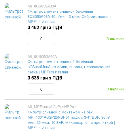
MI_8CS050A03A
Фильтроэлемент сливной баночный
8CS050A03A 40 л/мин, 3 мкм, Фиброволокно |
MPFiltri Италия
3 462 грн з ПДВ
В наличии
MI_8CS050M60A
Фильтроэлемент сливной баночный
8CS050M60A 78 л/мин, 60 мкм, Нержавеющая
сетка | MPFiltri Италия
3 635 грн з ПДВ
В наличии
MI_MPF1001AG2P25NBP01
Фильтр сливной с монтажом на бак
MPF1001AG2P25NBP01 подкл. 3/4″ BSP, 96 л/
мин, 25 мкм, 10 БАР, Микрокартон с пропиткой |
MPFiltri Италия