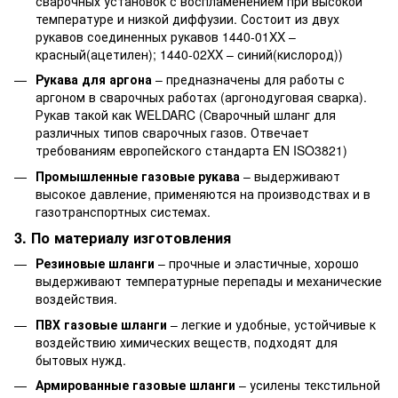
сварочных установок с воспламенением при высокой
температуре и низкой диффузии. Состоит из двух
рукавов соединенных рукавов 1440-01XX –
красный(ацетилен); 1440-02XX – синий(кислород))
Рукава для аргона
– предназначены для работы с
аргоном в сварочных работах (аргонодуговая сварка).
Рукав такой как WELDARC (Сварочный шланг для
различных типов сварочных газов. Отвечает
требованиям европейского стандарта EN ISO3821)
Промышленные газовые рукава
– выдерживают
высокое давление, применяются на производствах и в
газотранспортных системах.
3. По материалу изготовления
Резиновые шланги
– прочные и эластичные, хорошо
выдерживают температурные перепады и механические
воздействия.
ПВХ газовые шланги
– легкие и удобные, устойчивые к
воздействию химических веществ, подходят для
бытовых нужд.
Армированные газовые шланги
– усилены текстильной