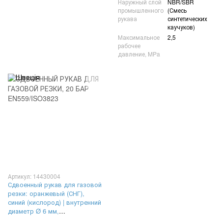
Наружный слой
NBR/SBR
промышленного
(Смесь
рукава
синтетических
каучуков)
Максимальное
2,5
рабочее
давление, MPa
Артикул: 14430004
Сдвоенный рукав для газовой
резки: оранжевый (СНГ),
синий (кислород) | внутренний
диаметр Ø 6 мм,
максимальное рабочее