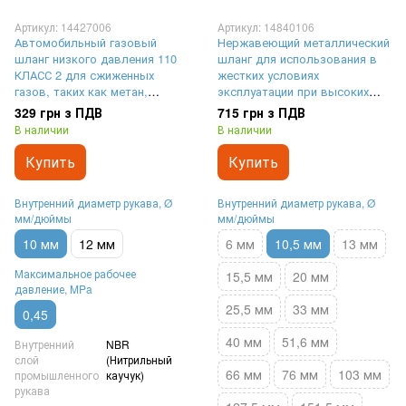
Артикул: 14427006
Артикул: 14840106
Автомобильный газовый
Нержавеющий металлический
шланг низкого давления 110
шланг для использования в
КЛАСС 2 для сжиженных
жестких условиях
газов, таких как метан,
эксплуатации при высоких
пропан и СПГ (природный газ)
температурах и давлении |
329 грн з ПДВ
715 грн з ПДВ
| внутренний диаметр Ø 10
внутренний диаметр Ø 10,6
В наличии
В наличии
мм, максимальное рабочее
мм, максимальное рабочее
давление 4,5 Бар (0,45 MPa)
давление 75 Бар (7,5 MPa)
Купить
Купить
Внутренний диаметр рукава, Ø
Внутренний диаметр рукава, Ø
мм/дюймы
мм/дюймы
10 мм
12 мм
6 мм
10,5 мм
13 мм
Максимальное рабочее
15,5 мм
20 мм
давление, MPa
25,5 мм
33 мм
0,45
40 мм
51,6 мм
Внутренний
NBR
слой
(Нитрильный
66 мм
76 мм
103 мм
промышленного
каучук)
рукава