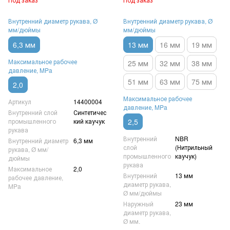
максимальное рабочее
давление 25 Бар (2,5 MPa)
давление 20 Бар (2 MPa)
Внутренний диаметр рукава, Ø
Внутренний диаметр рукава, Ø
мм/дюймы
мм/дюймы
6,3 мм
13 мм
16 мм
19 мм
Максимальное рабочее
25 мм
32 мм
38 мм
давление, MPa
51 мм
63 мм
75 мм
2,0
Максимальное рабочее
Артикул
14400004
давление, MPa
Внутренний слой
Синтетичес
промышленного
кий каучук
2,5
рукава
Внутренний
NBR
Внутренний диаметр
6,3 мм
слой
(Нитрильный
рукава, Ø мм/
промышленного
каучук)
дюймы
рукава
Максимальное
2,0
Внутренний
13 мм
рабочее давление,
диаметр рукава,
MPa
Ø мм/дюймы
Наружный
23 мм
диаметр рукава,
Ø мм.