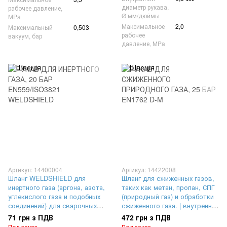
диаметр рукава,
рабочее давление,
Ø мм/дюймы
MPa
Максимальное
2,0
Максимальный
0,503
рабочее
вакуум, бар
давление, MPa
Артикул: 14400004
Артикул: 14422008
Шланг WELDSHIELD для
Шланг для сжиженных газов,
инертного газа (аргона, азота,
таких как метан, пропан, СПГ
углекислого газа и подобных
(природный газ) и обработки
соединений) для сварочных
сжиженного газа. | внутренний
работ, судостроения |
диаметр Ø 13 мм,
71 грн з ПДВ
472 грн з ПДВ
внутренний диаметр Ø 6,3 мм,
максимальное рабочее
Под заказ
Под заказ