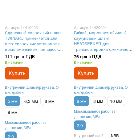
Артикул: 14410003
Артикул: 14420004
Сдвоенный сварочный шланг
Гибкий, морозоустойчивый
TWINARC применяется для
каучуковый шланг
всех сварочных установок с
HEATSEEKER для
воспламенением при высокой
транспортировки сжиженного
температуре и низкой
природного газа | внутренний
111 грн з ПДВ
76 грн з ПДВ
диффузии | внутренний
диаметр Ø 6 мм,
В наличии
В наличии
диаметр Ø 5 мм,
максимальное рабочее
максимальное рабочее
давление 20 Бар (2 MPa)
Купить
Купить
давление 20 Бар (2 MPa)
Внутренний диаметр рукава, Ø
Внутренний диаметр рукава, Ø
мм/дюймы
мм/дюймы
5 мм
6,3 мм
8 мм
6 мм
8 мм
10 мм
Максимальное рабочее
9 мм
давление, MPa
Максимальное рабочее
2,0
давление, MPa
Внутренний слой
NBR
2,0