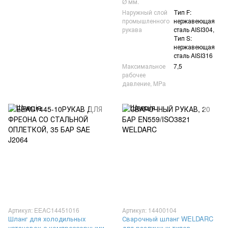
Ø мм.
Наружный слой
Тип F:
промышленного
нержавеющая
рукава
сталь AISI304,
Тип S:
нержавеющая
сталь AISI316
Максимальное
7,5
рабочее
давление, MPa
Артикул: EEAC14451016
Артикул: 14400104
Шланг для холодильных
Сварочный шланг WELDARC
установок с компрессорными
для различных типов