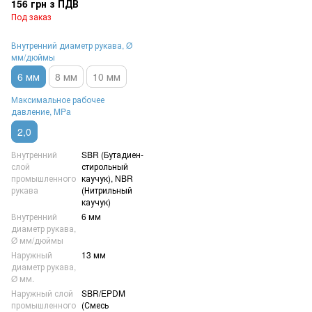
156 грн з ПДВ
давление 20 Бар (2 MPa)
Под заказ
Внутренний диаметр рукава, Ø
мм/дюймы
6 мм
8 мм
10 мм
Максимальное рабочее
давление, MPa
2,0
Внутренний
SBR (Бутадиен-
слой
стирольный
промышленного
каучук), NBR
рукава
(Нитрильный
каучук)
Внутренний
6 мм
диаметр рукава,
Ø мм/дюймы
Наружный
13 мм
диаметр рукава,
Ø мм.
Наружный слой
SBR/EPDM
промышленного
(Смесь