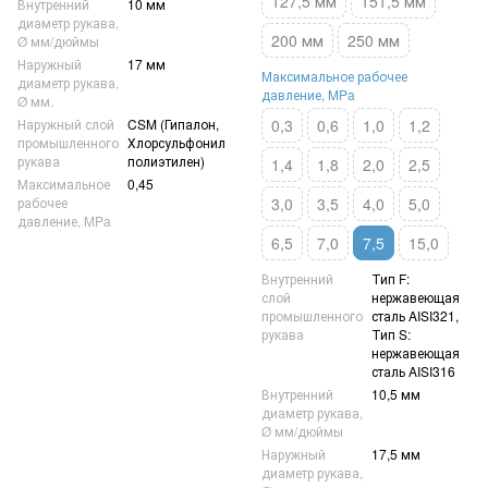
127,5 мм
151,5 мм
Внутренний
10 мм
диаметр рукава,
200 мм
250 мм
Ø мм/дюймы
Наружный
17 мм
Максимальное рабочее
диаметр рукава,
давление, MPa
Ø мм.
Наружный слой
CSM (Гипалон,
0,3
0,6
1,0
1,2
промышленного
Хлорсульфонил
рукава
полиэтилен)
1,4
1,8
2,0
2,5
Максимальное
0,45
рабочее
3,0
3,5
4,0
5,0
давление, MPa
6,5
7,0
7,5
15,0
Внутренний
Тип F:
слой
нержавеющая
промышленного
сталь AISI321,
рукава
Тип S:
нержавеющая
сталь AISI316
Внутренний
10,5 мм
диаметр рукава,
Ø мм/дюймы
Наружный
17,5 мм
диаметр рукава,