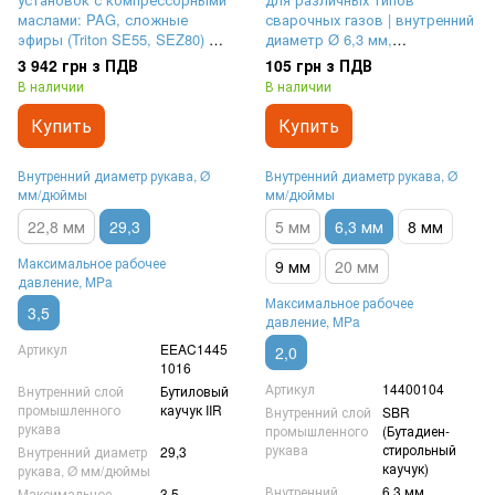
маслами: PAG, сложные
сварочных газов | внутренний
эфиры (Triton SE55, SEZ80) и
диаметр Ø 6,3 мм,
фреоном R134a | внутренний
максимальное рабочее
3 942 грн з ПДВ
105 грн з ПДВ
диаметр Ø 29,3 мм,
давление 20 Бар (2 MPa)
В наличии
В наличии
максимальное рабочее
давление 35 Бар (3,5 MPa),
Купить
Купить
выдерживает вакуум до 0,503
%
Внутренний диаметр рукава, Ø
Внутренний диаметр рукава, Ø
мм/дюймы
мм/дюймы
22,8 мм
29,3
5 мм
6,3 мм
8 мм
Максимальное рабочее
9 мм
20 мм
давление, MPa
Максимальное рабочее
3,5
давление, MPa
Артикул
EEAC1445
2,0
1016
Артикул
14400104
Внутренний слой
Бутиловый
промышленного
каучук IIR
Внутренний слой
SBR
рукава
промышленного
(Бутадиен-
рукава
стирольный
Внутренний диаметр
29,3
каучук)
рукава, Ø мм/дюймы
Внутренний
6,3 мм
Максимальное
3,5