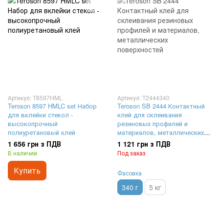
Артикул: T8597HML
Артикул: T2444340
Teroson 8597 HMLC set Набор
Teroson SB 2444 Контактный
для вклейки стекол -
клей для склеивания
высокопрочный
резиновых профилей и
полиуретановый клей
материалов, металлических
поверхностей, 340 г
1 656 грн з ПДВ
1 121 грн з ПДВ
В наличии
Под заказ
Купить
Фасовка
340 г
5 кг