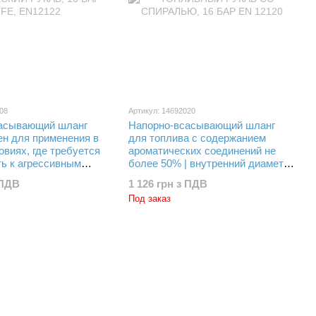
08
Артикул: 14692020
асывающий шланг
Напорно-всасывающий шланг
ен для применения в
для топлива с содержанием
виях, где требуется
ароматических соединений не
ть к агрессивным
более 50% | внутренний диаметр
 внутренний диаметр
Ø 32 мм, максимальное рабочее
 ПДВ
1 126 грн з ПДВ
аксимальное рабочее
давление 16 Бар (1,6 MPa),
Под заказ
 Бар (1,6 MPa),
выдерживает вакуум до 90 %
т вакуум до 90 %