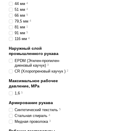
44 мм
4
51 мм
4
66 мм
5
79,5 мм
4
81 мм
1
91 мм
5
116 мм
4
Наружный слой
промышленного рукава
EPDM (Этилен-пропилен-
диеновый каучук)
3
CR (Хлоропреновый каучук )
2
Максимальное рабочее
давление, MPa
1,6
5
Армирование рукава
Синтетический текстиль
5
Стальная спираль
4
Медная проволока
3