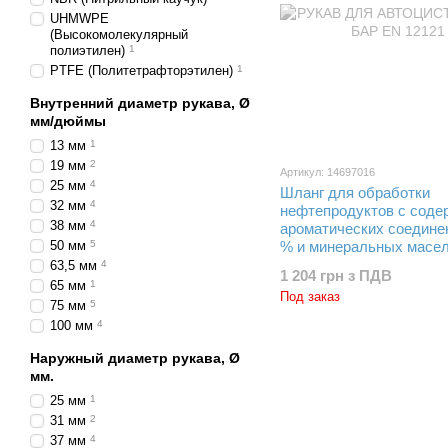
UHMWPE
(Высокомолекулярный
полиэтилен)
1
PTFE (Политетрафторэтилен)
1
Внутренний диаметр рукава, Ø
мм/дюймы
13 мм
1
19 мм
2
Артикул: 14697016
25 мм
4
Шланг для обработки
32 мм
4
нефтепродуктов с соде
38 мм
4
ароматических соедине
50 мм
5
% и минеральных масел
внутренний диаметр Ø 2
63,5 мм
4
1 204 грн з ПДВ
максимальное рабочее 
65 мм
1
Под заказ
16 Бар (1,6 MPa)
75 мм
5
100 мм
4
Наружный диаметр рукава, Ø
мм.
25 мм
1
31 мм
2
37 мм
4