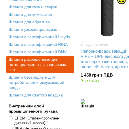
Шланги для газа и сварки
Шланги для химикатов
Шланги для абразива
Шланги узкоспециальные
Шланги с сертификацией Lloyds
Шланги с сертификацией RINA
Артикул: 14503012
Напорно-всасывающий 
Шланги с сертификацией DNV
VIPER UPE высокого д
Шланги разрешенные для
для перекачки топлива, 
потенциально взрывоопасных
щелочей, масел, красок
зон
растворителей в автоци
1 458 грн з ПДВ
внутренний диаметр Ø 1
Шланги безвредные для
В наличии
максимальное рабочее 
потребителей и окружающей
16 Бар (1,6 MPa), выде
среды.
вакуум до 80 %
Шланги для сжатого воздуха
Внутренний слой
промышленного рукава
EPDM (Этилен-пропилен-
диеновый каучук)
1
NBR (Нитрильный каучук)
2