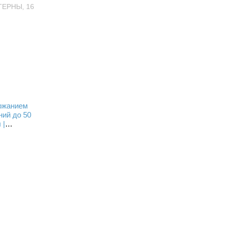
ржанием
ний до 50
 |
5 мм,
давление