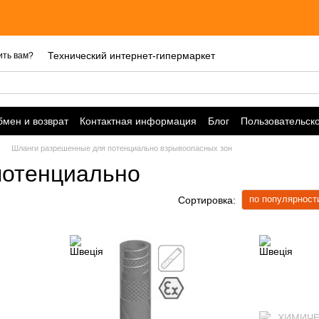
Ц
Технический интернет-гипермаркет
ить вам?
мен и возврат
Контактная информация
Блог
Пользовательск
Шланги разрешенные для потенциально взрывоопасных зон
потенциально
по популярност
Сортировка: