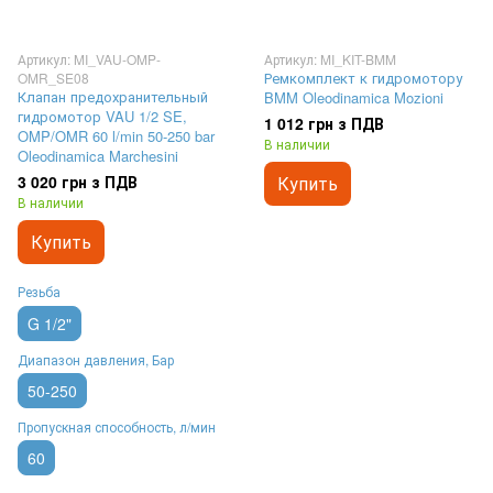
Артикул: MI_VAU-OMP-
Артикул: MI_KIT-BMM
Ремкомплект к гидромотору
OMR_SE08
Клапан предохранительный
BMM Oleodinamica Mozioni
гидромотор VAU 1/2 SE,
1 012 грн з ПДВ
OMP/OMR 60 l/min 50-250 bar
В наличии
Oleodinamica Marchesini
3 020 грн з ПДВ
Купить
В наличии
Купить
Резьба
G 1/2"
Диапазон давления, Бар
50-250
Пропускная способность, л/мин
60