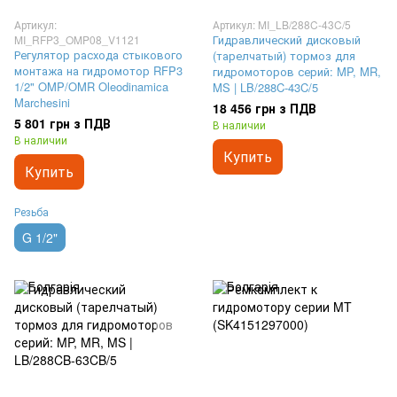
Артикул:
Артикул: MI_LB/288C-43C/5
Гидравлический дисковый
MI_RFP3_OMP08_V1121
Регулятор расхода стыкового
(тарелчатый) тормоз для
монтажа на гидромотор RFP3
гидромоторов серий: MP, MR,
1/2" OMP/OMR Oleodinamica
MS | LB/288C-43C/5
Marchesini
18 456 грн з ПДВ
5 801 грн з ПДВ
В наличии
В наличии
Купить
Купить
Резьба
G 1/2"