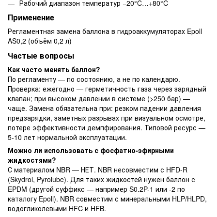
Рабочий диапазон температур −20°C…+80°C
Применение
Регламентная замена баллона в гидроаккумуляторах Epoll
AS0,2 (объём 0,2 л)
Частые вопросы
Как часто менять баллон?
По регламенту — по состоянию, а не по календарю.
Проверка: ежегодно — герметичность газа через зарядный
клапан; при высоком давлении в системе (>250 бар) —
чаще. Замена обязательна при: резком падении давления
предзарядки, заметных разрывах при визуальном осмотре,
потере эффективности демпфирования. Типовой ресурс —
5-10 лет нормальной эксплуатации.
Можно ли использовать с фосфатно-эфирными
жидкостями?
С материалом NBR — НЕТ. NBR несовместим с HFD-R
(Skydrol, Pyrolube). Для таких жидкостей нужен баллон с
EPDM (другой суффикс — например S0.2P-1 или -2 по
каталогу Epoll). NBR совместим с минеральными HLP/HLPD,
водогликолевыми HFC и HFB.