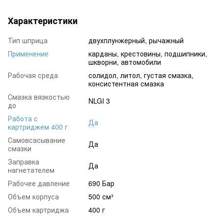
Характеристики
Тип шприца
двухплунжерный, рычажный
Применение
карданы, крестовины, подшипники,
шкворни, автомобили
Рабочая среда
солидол, литол, густая смазка,
консистентная смазка
Смазка вязкостью
NLGI 3
до
Работа с
Да
картриджем 400 г
Самовсасывание
Да
смазки
Заправка
Да
нагнетателем
Рабочее давление
690 Бар
Объем корпуса
500 см³
Объем картриджа
400 г