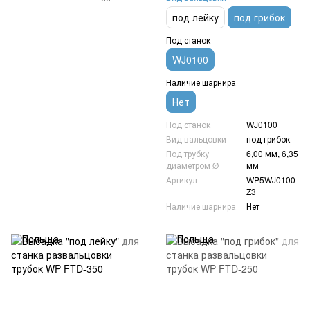
под лейку
под грибок
Под станок
WJ0100
Наличие шарнира
Нет
Под станок
WJ0100
Вид вальцовки
под грибок
Под трубку
6,00 мм, 6,35
диаметром Ø
мм
Артикул
WP5WJ0100
Z3
Наличие шарнира
Нет