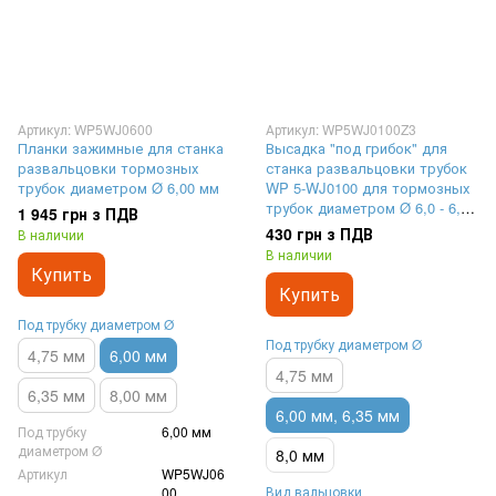
Артикул: WP5WJ0600
Артикул: WP5WJ0100Z3
Планки зажимные для станка
Высадка "под грибок" для
развальцовки тормозных
станка развальцовки трубок
трубок диаметром Ø 6,00 мм
WP 5-WJ0100 для тормозных
трубок диаметром Ø 6,0 - 6,35
1 945 грн з ПДВ
мм
430 грн з ПДВ
В наличии
В наличии
Купить
Купить
Под трубку диаметром Ø
Под трубку диаметром Ø
4,75 мм
6,00 мм
4,75 мм
6,35 мм
8,00 мм
6,00 мм, 6,35 мм
Под трубку
6,00 мм
диаметром Ø
8,0 мм
Артикул
WP5WJ06
Вид вальцовки
00