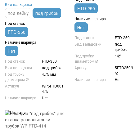
Вид вальцовки
FTD-250
под лейку
под грибок
Наличие шарнира
Под станок
Нет
FTD-350
Под станок
FTD-250
Наличие шарнира
Вид вальцовки
под
грибок
Нет
Под трубку
1/2"
Под станок
FTD-350
диаметром Ø
Вид вальцовки
под грибок
Артикул
5FTD250/1
/2
Под трубку
4,75 мм
диаметром Ø
Наличие шарнира
Нет
Артикул
WP5FTD001
475
Наличие шарнира
Нет