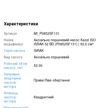
Характеристики
Артикул
MI_P0852SF131
Назва
Аксіально поршневий насос Kazel ISO
модифікації
ISRAK 52 BD (P0852SF131) | 52,0 см³
Серія насоса
ISRAK
Вид насосу
Аксіально-поршневий
Робочий об'єм
52.00
насосу, см³
Напрямок
обертання
Праве/Ліве обертання
насоса/
мотора
Фланець
насоса/
Квадратний
мотора
Максимальний