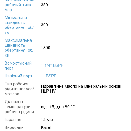
робочий тиск,
350
Бар
Мінімальна
швидкість
300
обертання, об/
хв
Максимальна
швидкість
1800
обертання, об/
хв
Всмоктуючий
1 1/4" BSPP
порт
Напірний порт
1" BSPP
Тип робочої
Гідравлічне масло на мінеральній основі
рідини насоса/
HLP HV
мотора
Діапазон
температури
від -15, до +80 °C
робочої рідини
Гарантія
12 міс
Виробник
Kazel