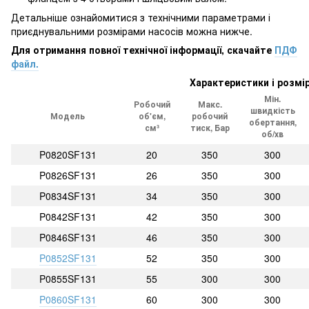
Детальніше ознайомитися з технічними параметрами і
приєднувальними розмірами насосів можна нижче.
Для отримання повної технічної інформації, скачайте
ПДФ
файл.
Характеристики і розмі
Мін.
Робочий
Макс.
швидкість
Модель
об'єм,
робочий
обертання,
см³
тиск, Бар
об/хв
P0820SF131
20
350
300
P0826SF131
26
350
300
P0834SF131
34
350
300
P0842SF131
42
350
300
P0846SF131
46
350
300
P0852SF131
52
350
300
P0855SF131
55
300
300
P0860SF131
60
300
300