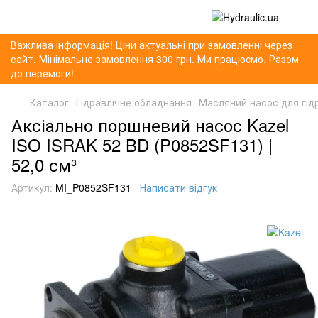
Важлива інформація! Ціни актуальні при замовленні через
сайт. Мінімальне замовлення 300 грн. Ми працюємо. Разом
до перемоги!
Каталог
Гідравлічне обладнання
Масляний насос для гід
Аксіально поршневий насос Kazel
ISO ISRAK 52 BD (P0852SF131) |
52,0 см³
Артикул:
MI_P0852SF131
Написати відгук