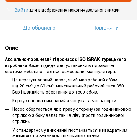
Ввійти
для відображення накопичувальної знижки
%
До обраного
Порівняти
Опис
Аксіально-поршневий гідронасос ISO ISRAK турецького
виробника Kazel
підійде для установки в гідравлічні
системи мобільної техніки: самосвали, маніпулятори.
Це нерегульований насос, який має робочий об'єм
від 20 см³ до 60 см³, максимальний робочий тиск 350
Бар і швидкість обертання до 1800 об/хв.
Корпус насоса виконаний з чавуну та має 4 порти.
Насос обертається як в праву сторону (за годинниковою
стрілкою з боку вала) так і в ліву (проти годинникової
стрілки).
У стандартному виконанні постачається з квадратним
фланцем з 4 отворами і шліцьовим валом.