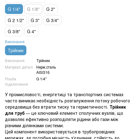
G 1/4"
G 1/8"
G 2"
G 2 1/2"
G 3"
G 3/4"
G 3/8"
G 4"
Виконання
Трійник
Виконання
Трійник
Матеріал деталі
Нерж.cталь
AISI316
Різьба
G 1/4"
підключення
У промисловості, енергетиці та транспортних системах
часто виникає необхідність розгалуження потоку робочого
середовища без втрати тиску та герметичності.
Трійник
для труб
— це ключовий елемент сполучних вузлів, що
дозволяє ефективно розподіляти рідини або гази між
різними ділянками системи.
Цей компонент використовується в трубопровідних
мережах, де потрібна міцність з'єднання, стійкість до