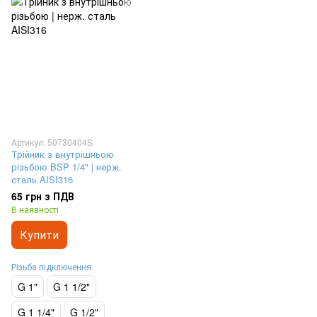
Артикул: 50730404S
Трійник з внутрішньою
різьбою BSP 1/4" | нерж.
сталь AISI316
65 грн з ПДВ
В наявності
Купити
Різьба підключення
G 1"
G 1 1/2"
G 1 1/4"
G 1/2"