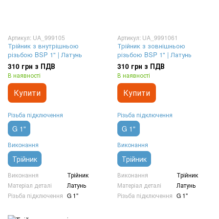
Артикул: UA_999105
Артикул: UA_9991061
Трійник з внутрішньою
Трійник з зовнішньою
різьбою BSP 1" | Латунь
різьбою BSP 1" | Латунь
310 грн з ПДВ
310 грн з ПДВ
В наявності
В наявності
Купити
Купити
Різьба підключення
Різьба підключення
G 1"
G 1"
Виконання
Виконання
Трійник
Трійник
Виконання
Трійник
Виконання
Трійник
Матеріал деталі
Латунь
Матеріал деталі
Латунь
Різьба підключення
G 1"
Різьба підключення
G 1"