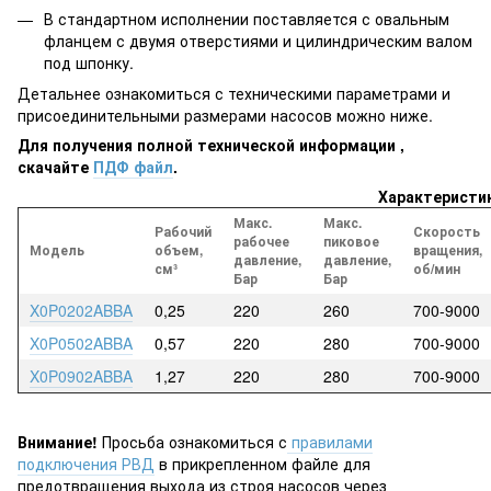
В стандартном исполнении поставляется с овальным
фланцем с двумя отверстиями и цилиндрическим валом
под шпонку.
Детальнее ознакомиться с техническими параметрами и
присоединительными размерами насосов можно ниже.
Для получения полной технической информации ,
скачайте
ПДФ файл
.
Характеристи
Макс.
Макс.
Рабочий
Скорость
рабочее
пиковое
Модель
объем,
вращения,
давление,
давление,
см³
об/мин
Бар
Бар
X0P0202ABBA
0,25
220
260
700-9000
X0P0502ABBA
0,57
220
280
700-9000
X0P0902ABBA
1,27
220
280
700-9000
Внимание!
Просьба ознакомиться с
правилами
подключения РВД
в прикрепленном файле для
предотвращения выхода из строя насосов через