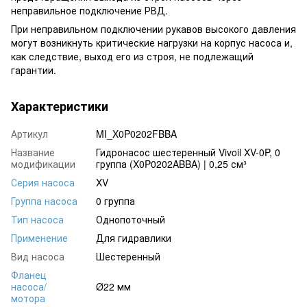
неправильное подключение РВД.
При неправильном подключении рукавов высокого давления
могут возникнуть критические нагрузки на корпус насоса и,
как следствие, выход его из строя, не подлежащий
гарантии.
Характеристики
Артикул
MI_X0P0202FBBA
Название
Гидронасос шестеренный Vivoil XV-0P, 0
модификации
группа (X0P0202ABBA) | 0,25 см³
Серия насоса
XV
Группа насоса
0 группа
Тип насоса
Однопоточный
Применение
Для гидравлики
Вид насоса
Шестеренный
Фланец
насоса/
Ø22 мм
мотора