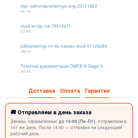
x0p--odnonapravlennye-eng-23711863
447 КБ
PDF
vivoil-xv-0p-rus-78513471
0.8 МБ
PDF
pdkluchennja-rvt-do-nasosv-vivoil-51128284
386 КБ
PDF
Технічна документація OMFB N-Gage 3
465 КБ
PDF
Доставка
Оплата
Гарантия
🚚 Отправляем в день заказа
Заказы, оформленные
до 14:00 (Пн–Пт)
, отправляем в
тот же день. После 14:00 — отправка на следующий
рабочий день.