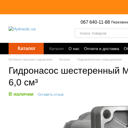
Перейти к основному контенту
067 640-11-88
Перезвон
Каталог
Каталог
О нас
Оплата и доставка
Об
Точки выдачи
Интернет-магазин гидравлики
Каталог
Гидравлическое оборудование
Гидронасос шестеренный M
6,0 см³
В наличии
Оставить отзыв