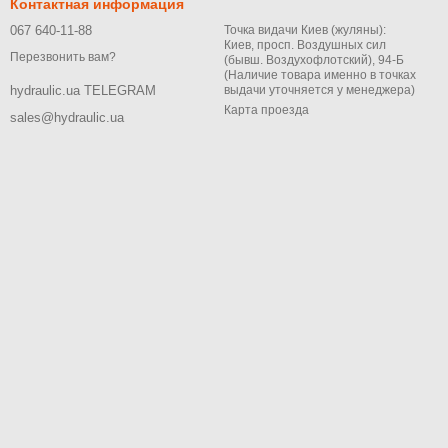
Контактная информация
067 640-11-88
Точка видачи Киев (жуляны):
Киев, просп. Воздушных сил
Перезвонить вам?
(бывш. Воздухофлотский), 94-Б
(Наличие товара именно в точках
выдачи уточняется у менеджера)
hydraulic.ua TELEGRAM
Карта проезда
sales@hydraulic.ua