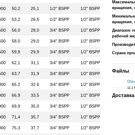
Максималь
вращения,
000
50,2
25,1
1/2" BSPP
1/2" BSPP
Минимальн
500
53,2
26,5
1/2" BSPP
1/2" BSPP
вращения,
500
56,0
28,0
3/4" BSPP
1/2" BSPP
Диапазон т
рабочей жи
500
58,0
29,0
3/4" BSPP
1/2" BSPP
Производи
500
59,8
29,9
3/4" BSPP
1/2" BSPP
Страна про
500
62,1
31,1
3/4" BSPP
1/2" BSPP
Файлы
500
63,7
31,9
3/4" BSPP
1/2" BSPP
Ole
000
65.2
32.6
3/4" BSPP
1/2" BSPP
11.1
PDF
000
66,9
33,5
3/4" BSPP
1/2" BSPP
Доставка
000
69,9
35,0
3/4" BSPP
1/2" BSPP
000
71,4
35,7
3/4" BSPP
1/2" BSPP
000
75,3
37,7
3/4" BSPP
1/2" BSPP