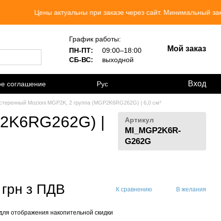
Цены актуальны при заказе через сайт. Минимальный заказ 300 гр
График работы:
Мой заказ
ПН-ПТ:
09:00–18:00
СБ-ВС:
выходной
Вход
ое соглашение
Рус
стеренный Mozioni MGP2K, 2 группа (MGP2K6RG262G) | 6,0 см³
P2K6RG262G) |
Артикул
MI_MGP2K6R-
G262G
 грн з ПДВ
К сравнению
В желания
для отображения накопительной скидки