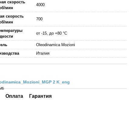
ная скорость
4000
 об/мин
ая скорость
700
 об/мин
емпературы
от -15, до +80 °C
дкости
тель
Oleodinamica Mozioni
изводства
Италия
odinamica_Mozioni_MGP 2 K_eng
 МБ
Оплата
Гарантия