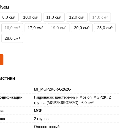
объем
8,0 см³
10,0 см³
11,0 см³
12,0 см³
14,0 см³
16,0 см³
17,0 см³
19,0 см³
20,0 см³
23,0 см³
28,0 см³
истики
MI_MGP2K6R-G262G
модификации
Гидронасос шестеренный Mozioni MGP2K, 2
группа (MGP2K6RG262G) | 6,0 см³
оса
MGP
оса
2 группа
а
Однопоточный