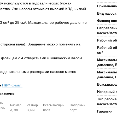
K»
используются в гидравлических блоках
Применени
ства. Эти насосы отличают высокий КПД, низкий
Вид насоса
Фланец на
 см³ до 28 см³. Максимальное рабочее давление
Направлен
насоса/мо
Рабочий о
о стороны вала). Вращение можно поменять на
Рабочий об
см³
 фланцем с 4 отверстиями и коническим валом
Максималь
давление, 
соединительными размерами насосов можно
Максималь
давление, 
Всасывающ
е
ПДФ файл.
Напорный 
 размеры
Тип рабоче
ть
насоса/мот
Размер
Размер
Всасывающий
Напорный
ия,
А, мм
B, мм
порт
порт
Гарантия