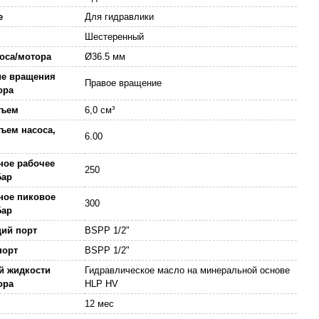
е
Для гидравлики
Шестеренный
соса/мотора
Ø36.5 мм
ие вращения
Правое вращение
тора
бъем
6,0 см³
ъем насоса,
6.00
ное рабочее
250
Бар
ное пиковое
300
Бар
ий порт
BSPP 1/2"
порт
BSPP 1/2"
й жидкости
Гидравлическое масло на минеральной основе
ора
HLP HV
12 мес