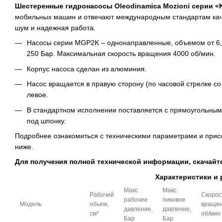
Шестеренные гидронасосы Oleodinamica Mozioni серии «
мобильных машин и отвечают международным стандартам каче
шум и надежная работа.
Насосы серии MGP2K – однонаправленные, объемом от 6,3
250 Бар. Максимальная скорость вращения 4000 об/мин.
Корпус насоса сделан из алюминия.
Насос вращается в правую сторону (по часовой стрелке с
левое.
В стандартном исполнении поставляется с прямоугольным
под шпонку.
Подробнее ознакомиться с техническими параметрами и при
ниже.
Для получения полной технической информации, скачайт
Характеристики и
Макс.
Макс.
Рабочий
Скорос
рабочее
пиковое
Модель
обьем,
вращен
давление,
давление,
см³
об/мин
Бар
Бар