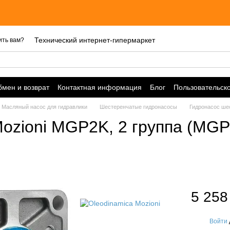
Технический интернет-гипермаркет
ить вам?
мен и возврат
Контактная информация
Блог
Пользовательск
Масляный насос для гидравлики
Шестеренчатые гидронасосы
Гидронасос ше
ozioni MGP2K, 2 группа (MG
5 258
Войти
%