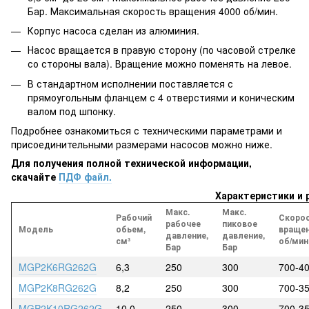
Бар. Максимальная скорость вращения 4000 об/мин.
Корпус насоса сделан из алюминия.
Насос вращается в правую сторону (по часовой стрелке
со стороны вала). Вращение можно поменять на левое.
В стандартном исполнении поставляется с
прямоугольным фланцем с 4 отверстиями и коническим
валом под шпонку.
Подробнее ознакомиться с техническими параметрами и
присоединительными размерами насосов можно ниже.
Для получения полной технической информации,
скачайте
ПДФ файл.
Характеристики и
Макс.
Макс.
Рабочий
Скоро
рабочее
пиковое
Модель
обьем,
вращен
давление,
давление,
см³
об/мин
Бар
Бар
MGP2K6RG262G
6,3
250
300
700-4
MGP2K8RG262G
8,2
250
300
700-3
MGP2K10RG262G
10,0
250
300
700-3