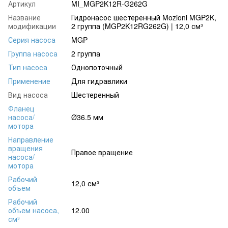
Артикул
MI_MGP2K12R-G262G
Название
Гидронасос шестеренный Mozioni MGP2K,
модификации
2 группа (MGP2K12RG262G) | 12,0 см³
Серия насоса
MGP
Группа насоса
2 группа
Тип насоса
Однопоточный
Применение
Для гидравлики
Вид насоса
Шестеренный
Фланец
насоса/
Ø36.5 мм
мотора
Направление
вращения
Правое вращение
насоса/
мотора
Рабочий
12,0 см³
объем
Рабочий
объем насоса,
12.00
см³