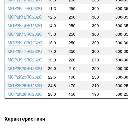
MGP2K11RG262G
11,3
250
300
600-3
MGP2K12RG262G
12,5
250
300
600-3
MGP2K14RG262G
14,0
250
300
600-3
MGP2K15RG262G
15,0
250
300
600-3
MGP2K16RG262G
16.0
250
300
600-3
MGP2K17RG262G
17,0
250
300
600-3
MGP2K19RG262G
19,0
220
270
500-3
MGP2K20RG262G
20,0
210
250
500-3
MGP2K23RG262G
22,5
190
230
500-3
MGP2K25RG262G
24,8
170
210
500-2
MGP2K28RG262G
28,0
150
190
500-2
Характеристики