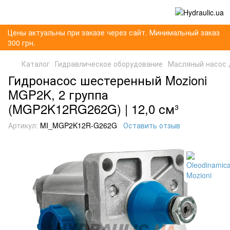
Цены актуальны при заказе через сайт. Минимальный заказ
300 грн.
Каталог
Гидравлическое оборудование
Масляный насос 
Гидронасос шестеренный Mozioni
MGP2K, 2 группа
(MGP2K12RG262G) | 12,0 см³
Артикул:
MI_MGP2K12R-G262G
Оставить отзыв