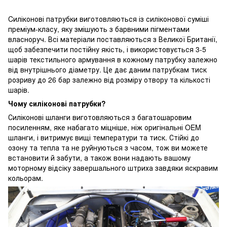
Cиліконові патрубки виготовляються із силіконової суміші
преміум-класу, яку змішують з барвними пігментами
власноруч. Всі матеріали поставляються з Великої Британії,
щоб забезпечити постійну якість, і використовується 3-5
шарів текстильного армування в кожному патрубку залежно
від внутрішнього діаметру. Це дає даним патрубкам тиск
розриву до 26 бар залежно від розміру отвору та кількості
шарів.
Чому силіконові патрубки?
Силіконові шланги виготовляються з багатошаровим
посиленням, яке набагато міцніше, ніж оригінальні OEM
шланги, і витримує вищі температури та тиск. Стійкі до
озону та тепла та не руйнуються з часом, тож ви можете
встановити й забути, а також вони надають вашому
моторному відсіку завершального штриха завдяки яскравим
кольорам.