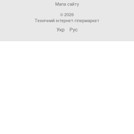
Мапа сайту
© 2026
Технічний інтернет-гіпермаркет
Укр
Рус