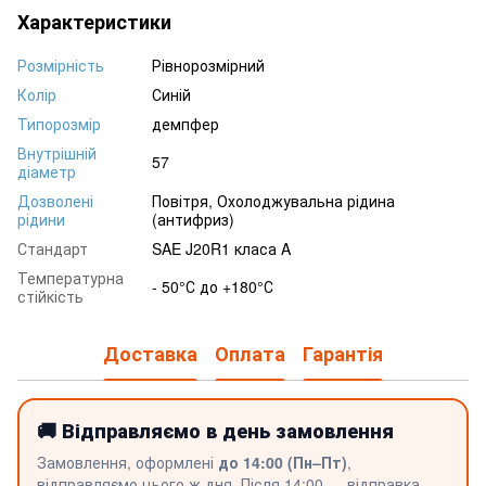
Характеристики
Розмірність
Рівнорозмірний
Колір
Синій
Типорозмір
демпфер
Внутрішній
57
діаметр
Дозволені
Повітря, Охолоджувальна рідина
рідини
(антифриз)
Стандарт
SAE J20R1 класа A
Температурна
- 50°С до +180°С
стійкість
Доставка
Оплата
Гарантія
🚚 Відправляємо в день замовлення
Замовлення, оформлені
до 14:00 (Пн–Пт)
,
відправляємо цього ж дня. Після 14:00 — відправка