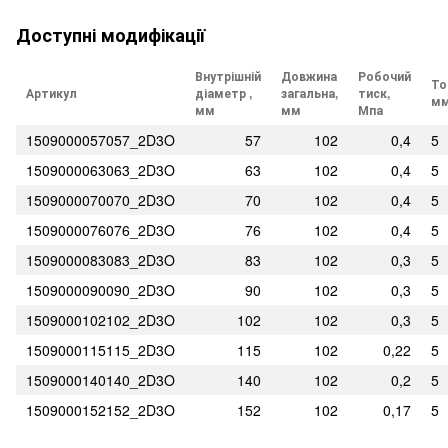
Доступні модифікації
Внутрішній
Довжина
Робочий
То
Артикул
діаметр ,
загальна,
тиск,
м
мм
мм
Мпа
1509000057057_2D3O
57
102
0,4
5
1509000063063_2D3O
63
102
0,4
5
1509000070070_2D3O
70
102
0,4
5
1509000076076_2D3O
76
102
0,4
5
1509000083083_2D3O
83
102
0,3
5
1509000090090_2D3O
90
102
0,3
5
1509000102102_2D3O
102
102
0,3
5
1509000115115_2D3O
115
102
0,22
5
1509000140140_2D3O
140
102
0,2
5
1509000152152_2D3O
152
102
0,17
5