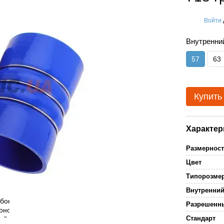
Войти
%
Внутренни
57
63
Купить
Характер
Размернос
Цвет
Типорозме
Внутренни
Разрешенн
Стандарт