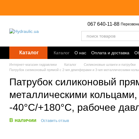
Перейти к основному контенту
067 640-11-88
Перезвон
Каталог
Каталог
О нас
Оплата и доставка
Об
Точки выдачи
Интернет-магазин гидравлики
Каталог
Силиконовые шланги и патрубки
Патрубок силиконовый прямой с 2-мя демпферами и 3-мя металлическими кольца
Патрубок силиконовый пря
металлическими кольцами, 
-40°C/+180°C, рабочее дав
В наличии
Оставить отзыв