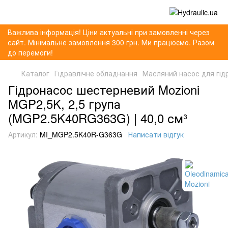
Важлива інформація! Ціни актуальні при замовленні через
сайт. Мінімальне замовлення 300 грн. Ми працюємо. Разом
до перемоги!
Каталог
Гідравлічне обладнання
Масляний насос для гід
Гідронасос шестерневий Mozioni
MGP2,5K, 2,5 група
(MGP2.5K40RG363G) | 40,0 см³
Артикул:
MI_MGP2.5K40R-G363G
Написати відгук