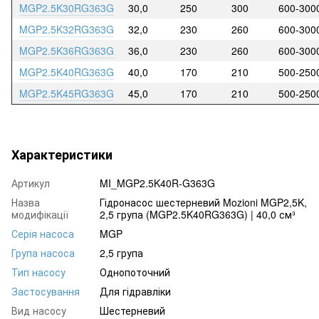
MGP2.5K30RG363G
30,0
250
300
600-300
MGP2.5K32RG363G
32,0
230
260
600-300
MGP2.5K36RG363G
36,0
230
260
600-300
MGP2.5K40RG363G
40,0
170
210
500-250
MGP2.5K45RG363G
45,0
170
210
500-250
Характеристики
Артикул
MI_MGP2.5K40R-G363G
Назва
Гідронасос шестерневий Mozioni MGP2,5K,
модифікації
2,5 група (MGP2.5K40RG363G) | 40,0 см³
Серія насоса
MGP
Група насоса
2,5 група
Тип насосу
Однопоточний
Застосування
Для гідравліки
Вид насосу
Шестерневий