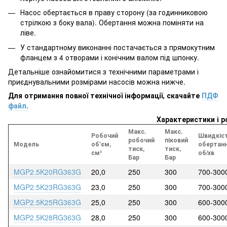
Насос обертається в праву сторону (за годинниковою
стрілкою з боку вала). Обертання можна поміняти на
ліве.
У стандартному виконанні постачається з прямокутним
фланцем з 4 отворами і конічним валом під шпонку.
Детальніше ознайомитися з технічними параметрами і
приєднувальними розмірами насосів можна нижче.
Для отримання повної технічної інформації, скачайте
ПДФ
файл.
Характеристики і р
Макс.
Макс.
Робочий
Швидкіс
робочий
піковий
Модель
об'єм,
обертанн
тиск,
тиск,
см³
об/хв
Бар
Бар
MGP2.5K20RG363G
20,0
250
300
700-300
MGP2.5K23RG363G
23,0
250
300
700-300
MGP2.5K25RG363G
25,0
250
300
600-300
MGP2.5K28RG363G
28,0
250
300
600-300