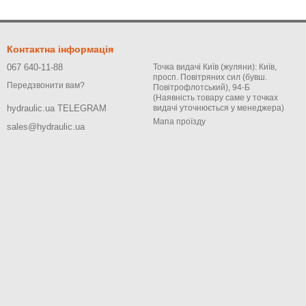
Контактна інформація
067 640-11-88
Точка видачі Київ (жуляни): Київ,
просп. Повітряних сил (бувш.
Передзвонити вам?
Повітрофлотський), 94-Б
(Наявність товару саме у точках
видачі уточнюється у менеджера)
hydraulic.ua TELEGRAM
Мапа проїзду
sales@hydraulic.ua