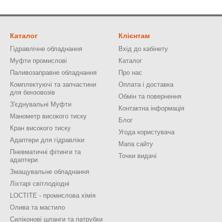
Каталог
Клієнтам
Гідравлічне обладнання
Вхід до кабінету
Муфти промислові
Каталог
Паливозаправне обладнання
Про нас
Комплектуючі та запчастини
Оплата і доставка
для бензовозів
Обмін та повернення
З'єднувальні Муфти
Контактна інформація
Манометр високого тиску
Блог
Кран високого тиску
Угода користувача
Адаптери для гідравліки
Мапа сайту
Пневматичні фітинги та
Точки видачі
адаптери
Змащувальне обладнання
Ліхтарі світлодіодні
LOCTITE - промислова хімія
Олива та мастило
Силіконові шланги та патрубки