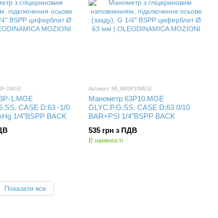
63P-1MGE
Артикул: MI_M63P10MGE
63P-1.MGE
Манометр 63P10.MGE
.SS. CASE D:63 -1/0
GLYC.P.G.SS. CASE D:63 0/10
mHg 1/4″BSPP BACK
BAR+PSI 1/4″BSPP BACK
ПДВ
535 грн з ПДВ
В наявності
Показати все