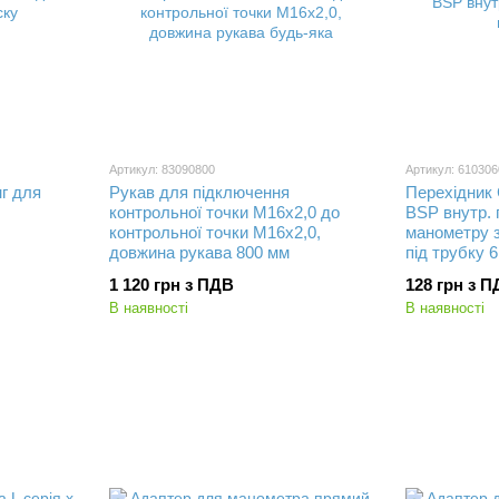
Артикул: 83090800
Артикул: 610306
г для
Рукав для підключення
Перехідник 
контрольної точки М16х2,0 до
BSP внутр. 
контрольної точки М16х2,0,
манометру з
довжина рукава 800 мм
під трубку 
внутрішня
1 120 грн з ПДВ
128 грн з 
В наявності
В наявності