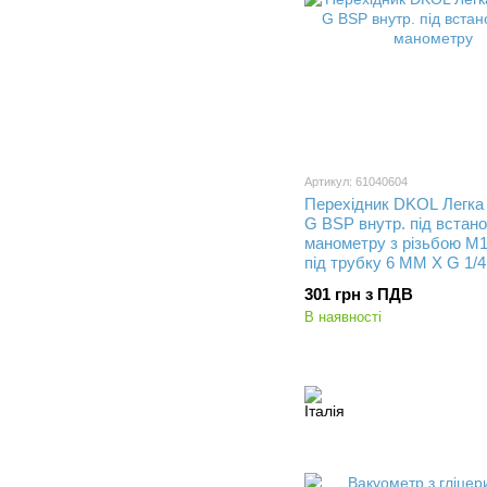
Артикул: 61040604
Перехідник DKOL Легка 
G BSP внутр. під встан
манометру з різьбою М1
під трубку 6 MM X G 1/4
внутрішня
301 грн з ПДВ
В наявності