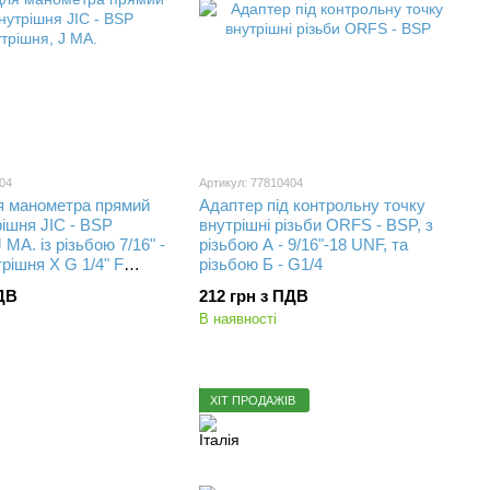
04
Артикул: 77810404
я манометра прямий
Адаптер під контрольну точку
рішня JIC - BSP
внутрішні різьби ORFS - BSP, з
 MA. із різьбою 7/16" -
різьбою А - 9/16"-18 UNF, та
рішня X G 1/4" F
різьбою Б - G1/4
ід манометр
ПДВ
212 грн з ПДВ
В наявності
ХІТ ПРОДАЖІВ