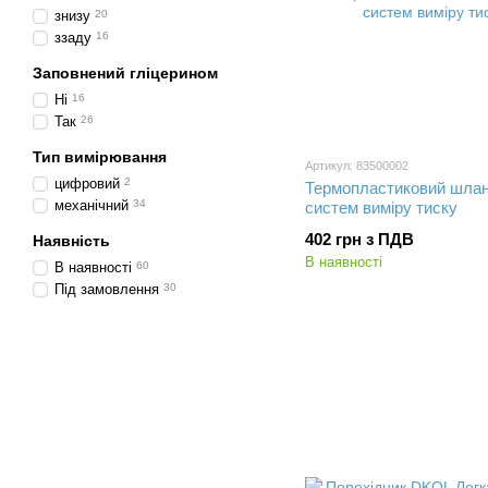
знизу
20
ззаду
16
Заповнений гліцерином
Ні
16
Так
26
Тип вимірювання
Артикул: 83500002
цифровий
2
Термопластиковий шлан
механічний
34
систем виміру тиску
402 грн з ПДВ
Наявність
В наявності
В наявності
60
Під замовлення
30