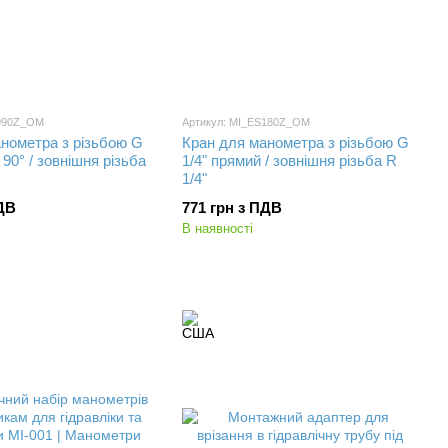
S090Z_OM
Артикул: MI_ES180Z_OM
нометра з різьбою G
Кран для манометра з різьбою G
 90° / зовнішня різьба
1/4" прямий / зовнішня різьба R
1/4"
ПДВ
771 грн з ПДВ
В наявності