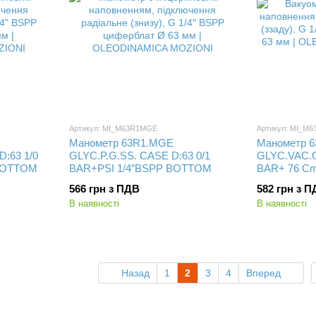
Артикул: MI_M63R1MGE
Артикул: MI_M
Манометр 63R1.MGE
Манометр 
:63 1/0
GLYC.P.G.SS. CASE D:63 0/1
GLYC.VAC.G
BOTTOM
BAR+PSI 1/4″BSPP BOTTOM
BAR+ 76 C
566 грн з ПДВ
582 грн з 
В наявності
В наявності
Назад
1
2
3
4
Вперед