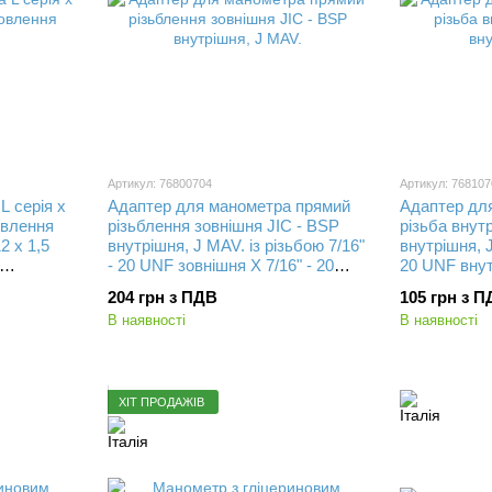
Артикул: 76800704
Артикул: 768107
L серія x
Адаптер для манометра прямий
Адаптер дл
овлення
різьблення зовнішня JIC - BSP
різьба внут
2 х 1,5
внутрішня, J MAV. із різьбою 7/16"
внутрішня, J
- 20 UNF зовнішня X 7/16" - 20
20 UNF внут
UNF внутрішня під манометр
внутрішня п
204 грн з ПДВ
105 грн з 
В наявності
В наявності
ХІТ ПРОДАЖІВ