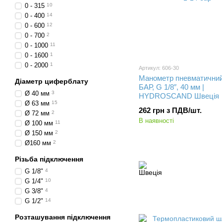
0 - 315
10
0 - 400
14
0 - 600
12
0 - 700
2
0 - 1000
11
0 - 1600
1
0 - 2000
1
Артикул: 606-30
Манометр пневматичний 
Діаметр циферблату
БАР, G 1/8″, 40 мм |
Ø 40 мм
3
HYDROSCAND Швеція
Ø 63 мм
15
262 грн з ПДВ/шт.
Ø 72 мм
2
В наявності
Ø 100 мм
11
Ø 150 мм
2
Ø160 мм
2
Різьба підключення
G 1/8"
4
G 1/4"
10
G 3/8"
4
G 1/2"
14
Розташування підключення