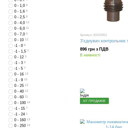
0 - 1,0
8
0 - 1,6
6
0 - 2,5
8
0 - 4,0
12
0 - 6,0
11
0 - 7,0
5
Артикул: 83150001
0 - 10
12
З'єднувач контрольних 
-1 - 0
9
896 грн з ПДВ
-1 - 1,5
7
В наявності
0 - 12
3
-1 - 3
9
-1 - 5
7
0 - 16
13
-1 - 9
10
0 - 25
12
0 - 40
12
0 - 60
11
ХІТ ПРОДАЖІВ
0 - 100
14
-1 - 15
7
-1 - 24
1
0 - 160
13
0 - 250
14