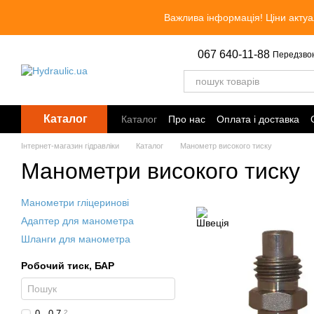
Перейти до основного контенту
Важлива інформація! Ціни актуа
067 640-11-88
Передзво
Каталог
Каталог
Про нас
Оплата і доставка
Інтернет-магазин гідравліки
Каталог
Манометр високого тиску
Манометри високого тиску
Манометри гліцеринові
Адаптер для манометра
Шланги для манометра
Робочий тиск, БАР
0 - 0.7
2