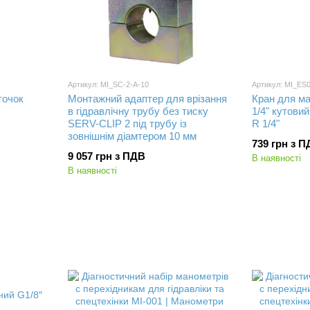
Артикул: MI_SC-2-A-10
Артикул: MI_E
точок
Монтажний адаптер для врізання
Кран для ма
в гідравлічну трубу без тиску
1/4" кутовий
SERV-CLIP 2 під трубу із
R 1/4"
зовнішнім діамтером 10 мм
739 грн з 
9 057 грн з ПДВ
В наявності
В наявності