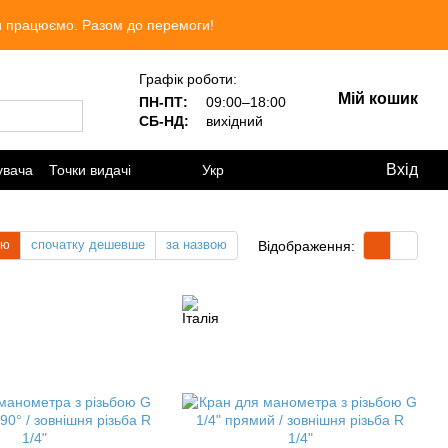
Ми працюємо. Разом до перемоги!
Графік роботи:
Мій кошик
ПН-ПТ:
09:00–18:00
СБ-НД:
вихідний
Вхід
увача
Точки видачі
Укр
тю
спочатку дешевше
за назвою
Відображення: