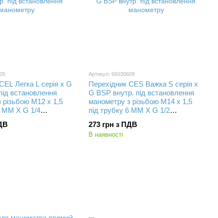
05
Артикул: 66030609
CEL Легка L серія x G
Перехідник CES Важка S серія x
під встановлення
G BSP внутр. під встановлення
 різьбою М12 х 1,5
манометру з різьбою М14 х 1,5
6 MM X G 1/4
під трубку 6 MM X G 1/2
внутрішня
ПДВ
273 грн з ПДВ
В наявності