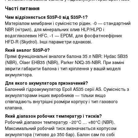
Часті питання
Чим відрізняється S35P-0 від S35P-1?
Матеріалом мембрани і сумісністю рідин. -0 — стандартний
NBR (нітрил), для мінеральних олив HLP/HLPD і
водогліколевих HFC. -1 — EPDM, для фосфатноефірних
HFD-R (Skydrol). Інші параметри однакові.
Який аналог S35P-0?
Прямі функціональні аналоги балона 35 л NBR: Hydac SB35
(NBR), Olaer EHB35 (NBR), Parker NXQ-35-NBR. При заміні
звірити габарити балона і тип кріплення у вашій моделі
акумулятора.
Для якого акумулятора призначений?
Балонний гідроакумулятор Epoll AS35 серії AS. Сумісність з
акумуляторами інших виробників — тільки якщо
співпадають внутрішні розміри корпусу і тип газового
клапана.
Який діапазон робочих температур і тисків?
Робочий діапазон температур −20°C … +80°C (NBR).
Максимальний робочий тиск визначається корпусом
акумулятора (типово до 350 бар). Балон сам по собі