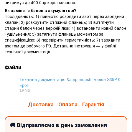
витримує до 400 бар короткочасно.
Як замінити балон в акумуляторі?
Послідовність: 1) повністю розрядити азот через зарядний
клапан; 2) розкрутити стяжний фланець; 3) витягнути
старий балон через верхній люк; 4) встановити новий балон
і ущільнення; 5) затягнути фланець моментом за
специфікацією; 6) перевірити герметичність; 7) зарядити
азотом до робочого P0. Детальна інструкція — у файлі
технічної документації.
Файли
Технічна документація &amp;mdash; Балон S35P-0
Epoll
PDF
3.9 МБ
Доставка
Оплата
Гарантія
🚚 Відправляємо в день замовлення