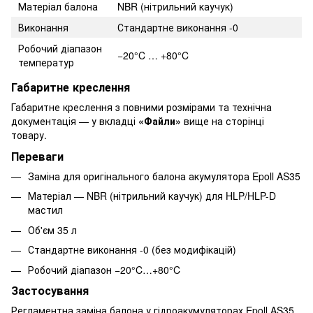
Матеріал балона
NBR (нітрильний каучук)
Виконання
Стандартне виконання -0
Робочий діапазон
−20°C … +80°C
температур
Габаритне креслення
Габаритне креслення з повними розмірами та технічна
документація — у вкладці
«Файли»
вище на сторінці
товару.
Переваги
Заміна для оригінального балона акумулятора Epoll AS35
Матеріал — NBR (нітрильний каучук) для HLP/HLP-D
мастил
Об'єм 35 л
Стандартне виконання -0 (без модифікацій)
Робочий діапазон −20°C…+80°C
Застосування
Регламентна заміна балона у гідроакумуляторах Epoll AS35