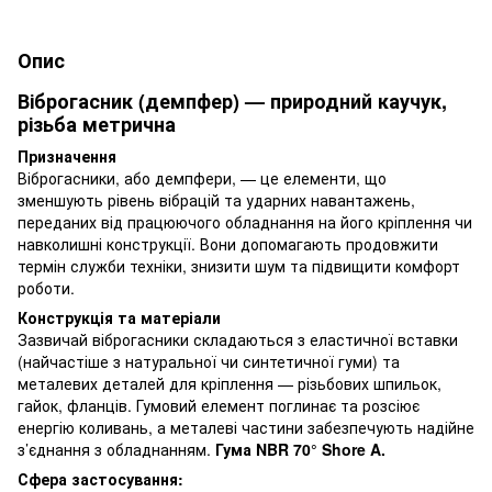
Опис
Віброгасник (демпфер) — природний каучук,
різьба метрична
Призначення
Віброгасники, або демпфери, — це елементи, що
зменшують рівень вібрацій та ударних навантажень,
переданих від працюючого обладнання на його кріплення чи
навколишні конструкції. Вони допомагають продовжити
термін служби техніки, знизити шум та підвищити комфорт
роботи.
Конструкція та матеріали
Зазвичай віброгасники складаються з еластичної вставки
(найчастіше з натуральної чи синтетичної гуми) та
металевих деталей для кріплення — різьбових шпильок,
гайок, фланців. Гумовий елемент поглинає та розсіює
енергію коливань, а металеві частини забезпечують надійне
з’єднання з обладнанням.
Гума NBR 70° Shore A.
Сфера застосування: