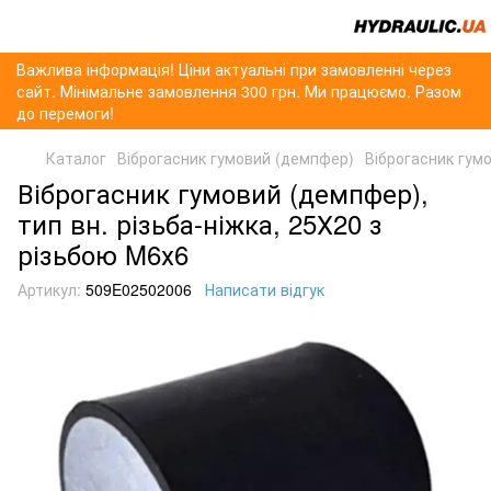
Важлива інформація! Ціни актуальні при замовленні через
сайт. Мінімальне замовлення 300 грн. Ми працюємо. Разом
до перемоги!
Каталог
Віброгасник гумовий (демпфер)
Віброгасник гумо
Віброгасник гумовий (демпфер),
тип вн. різьба-ніжка, 25Х20 з
різьбою M6х6
Артикул:
509E02502006
Написати відгук