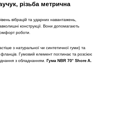
учук, різьба метрична
вень вібрацій та ударних навантажень,
авколишні конструкції. Вони допомагають
комфорт роботи.
стіше з натуральної чи синтетичної гуми) та
 фланців. Гумовий елемент поглинає та розсіює
’єднання з обладнанням.
Гума NBR 70° Shore A.