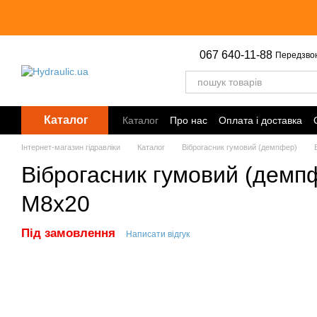
Перейти до основного контенту
067 640-11-88
Передзво
Каталог
Каталог
Про нас
Оплата і доставка
Інтернет-магазин гідравліки
Каталог
Віброгасник гумовий (демпфер)
Віброгасник гумовий (демп
M8х20
Під замовлення
Написати відгук