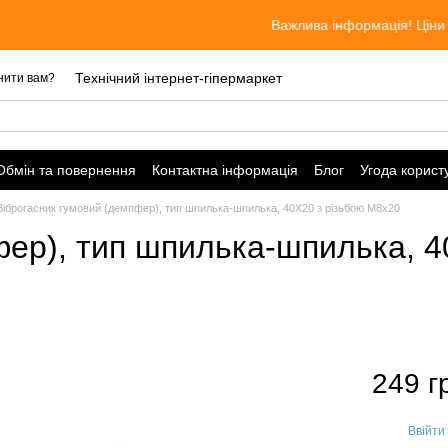
Важлива інформація! Ціни актуальні при 
Технічний інтернет-гіпермаркет
нити вам?
Обмін та повернення
Контактна інформація
Блог
Угода корист
Віброгасник гумовий (демпфер), тип шпилька-шпилька, 40Х20 з різьбою M8х20
фер), тип шпилька-шпилька, 4
249 г
Ввійти
%