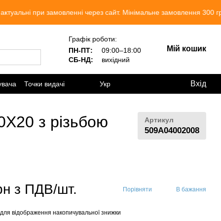
замовленні через сайт. Мінімальне замовлення 300 грн. Ми працює
Графік роботи:
Мій кошик
ПН-ПТ:
09:00–18:00
СБ-НД:
вихідний
Вхід
увача
Точки видачі
Укр
0Х20 з різьбою
Артикул
509A04002008
рн з ПДВ/шт.
Порівняти
В бажання
для відображення накопичувальної знижки