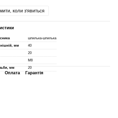
мити, коли з'явиться
истики
асника
шпилька-шпилька
внішній, мм
40
м
20
M8
зьби, мм
20
Оплата
Гарантія