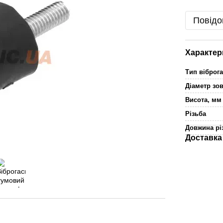
Повідо
Характер
Тип віброг
Діаметр зо
Висота, м
Різьба
Довжина рі
Доставка