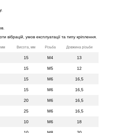
у.
ов.
оти вібрацій, умов експлуатації та типу кріплення.
 мм
Висота, мм
Різьба
Довжина різьби
15
M4
13
15
M5
12
15
M6
16,5
15
M6
16,5
20
M6
16,5
25
M6
16,5
10
M6
18
10
M8
20