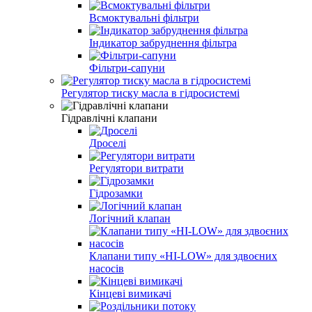
Всмоктувальні фільтри
Індикатор забруднення фільтра
Фільтри-сапуни
Регулятор тиску масла в гідросистемі
Гідравлічні клапани
Дроселі
Регулятори витрати
Гідрозамки
Логічний клапан
Клапани типу «HI-LOW» для здвоєних
насосів
Кінцеві вимикачі