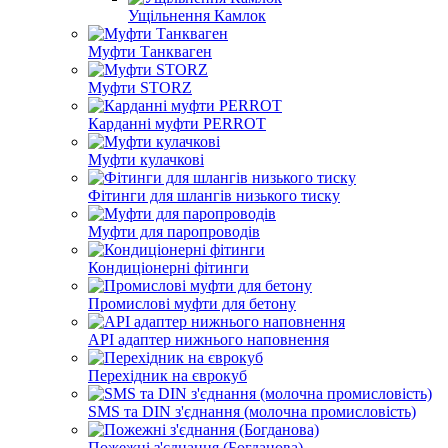
Ущільнення Камлок
Муфти Танкваген
Муфти STORZ
Карданні муфти PERROT
Муфти кулачкові
Фітинги для шлангів низького тиску
Муфти для паропроводів
Кондиціонерні фітинги
Промислові муфти для бетону
API адаптер нижнього наповнення
Перехідник на єврокуб
SMS та DIN з'єднання (молочна промисловість)
Пожежні з'єднання (Богданова)