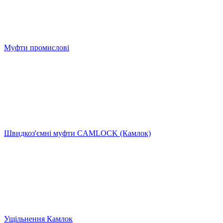
Муфти промислові
Швидкоз'ємні муфти CAMLOCK (Камлок)
Ущільнення Камлок