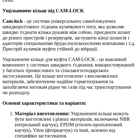
Опис
Ущільнююче кільце під CAM-LOCK
Cam-lock
- це система універсальних самоблокуючих
швидкороз'ємних з'єднань кулачкового типу, яка дозволяє
швидко з'єднати кілька рукавів між собою, приєднати шланг
до різних пристроїв і резервуарів, заглушити кінці шлангів і
адаптерів спеціальними брудо-пилозахисними ковпаками і т.д.
Пристрій кулачків муфти стійкий до вібрації.
Ущільнююче кільце для муфти CAM-LOCK - це важливий
компонент у системах швидкого з'єднання, використовуваний
у багатьох промислових та сільськогосподарських
застосуваннях. Це кільце виготовлене з високоякісних
матеріалів, забезпечуючи надійне герметизування та
запобігаючи витокам рідин чи газів під час транспортування
чи розподілу.
Основні характеристики та варіанти:
Матеріал виготовлення:
Ущільнюючі кільця можуть
бути виготовлені з різних матеріалів, включаючи NBR
(нітрильний каучук), EPDM (етилен-пропіленовий
каучук), Viton (фторкаучук) та інші, залежно від
специфіки застосування.