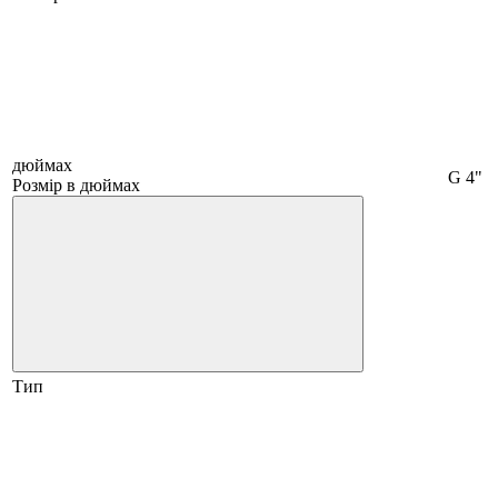
дюймах
G 4"
Розмір в дюймах
Тип