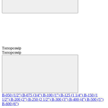
Типорозмір
Типорозмір
B-050 (1/2")
B-075 (3/4")
B-100 (1")
B-125 (1 1/4")
B-150 (1
1/2")
B-200 (2")
B-250 (2 1/2")
B-300 (3")
B-400 (4")
B-500 (5")
B-600 (6")