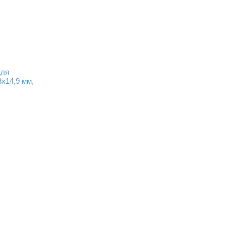
для
х14,9 мм,