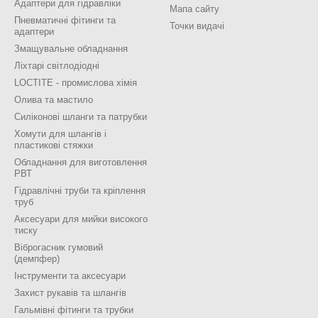
Адаптери для гідравліки
Мапа сайту
Пневматичні фітинги та
Точки видачі
адаптери
Змащувальне обладнання
Ліхтарі світлодіодні
LOCTITE - промислова хімія
Олива та мастило
Силіконові шланги та патрубки
Хомути для шлангів і
пластикові стяжки
Обладнання для виготовлення
РВТ
Гідравлічні труби та кріплення
труб
Аксесуари для мийки високого
тиску
Віброгасник гумовий
(демпфер)
Інструменти та аксесуари
Захист рукавів та шлангів
Гальмівні фітинги та трубки