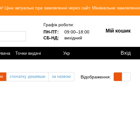
 актуальні при замовленні через сайт. Мінімальне замовлення 300
Графік роботи:
Мій кошик
ПН-ПТ:
09:00–18:00
СБ-НД:
вихідний
Вхід
увача
Точки видачі
Укр
тю
спочатку дешевше
за назвою
Відображення: