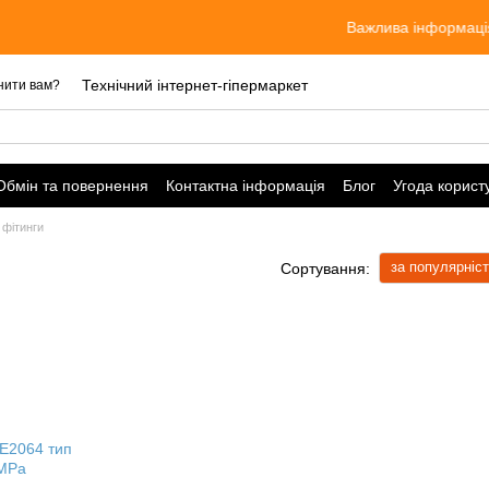
Важлива інформація! Ціни
Технічний інтернет-гіпермаркет
нити вам?
Обмін та повернення
Контактна інформація
Блог
Угода корист
 фітинги
за популярніс
Сортування: