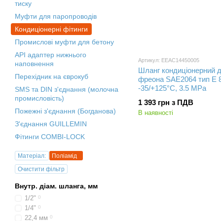
тиску
Муфти для паропроводів
Кондиціонерні фітинги
Промислові муфти для бетону
API адаптер нижнього
Артикул: EEAC14450005
наповнення
Шланг кондиціонерний 
Перехідник на єврокуб
фреона SAE2064 тип Е 8
-35/+125°С, 3.5 MPa
SMS та DIN з'єднання (молочна
промисловість)
1 393 грн з ПДВ
Пожежні з'єднання (Богданова)
В наявності
З'єднання GUILLEMIN
Фітинги СOMBI-LOCK
Матеріал:
Поліамід
Очистити фільтр
Внутр. діам. шланга, мм
1/2"
0
1/4"
0
22,4 мм
0