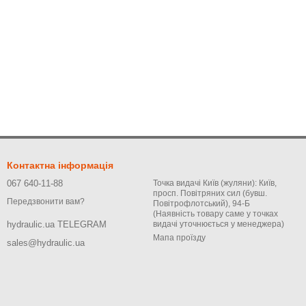
Контактна інформація
067 640-11-88
Точка видачі Київ (жуляни): Київ,
просп. Повітряних сил (бувш.
Передзвонити вам?
Повітрофлотський), 94-Б
(Наявність товару саме у точках
видачі уточнюється у менеджера)
hydraulic.ua TELEGRAM
Мапа проїзду
sales@hydraulic.ua