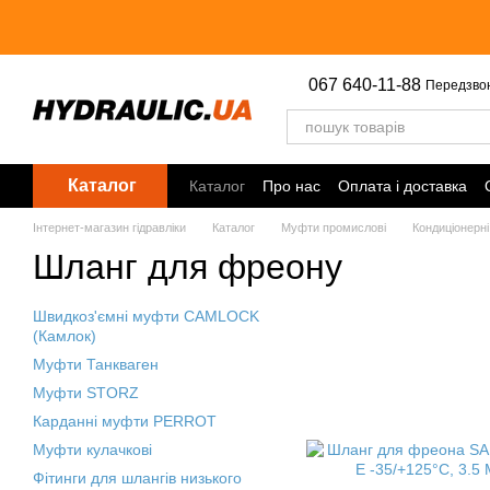
Перейти до основного контенту
067 640-11-88
Передзво
Каталог
Каталог
Про нас
Оплата і доставка
Інтернет-магазин гідравліки
Каталог
Муфти промислові
Кондиціонерні
Шланг для фреону
Швидкоз'ємні муфти CAMLOCK
(Камлок)
Муфти Танкваген
Муфти STORZ
Карданні муфти PERROT
Муфти кулачкові
Фітинги для шлангів низького