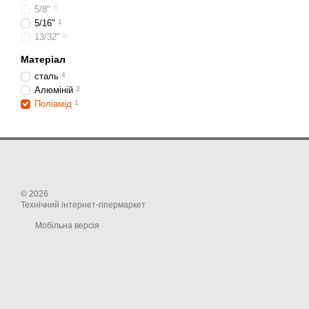
5/8"
0
5/16"
1
13/32"
0
Матеріал
сталь
4
Алюміній
2
Поліамід
1
© 2026
Технічний інтернет-гіпермаркет
Мобільна версія