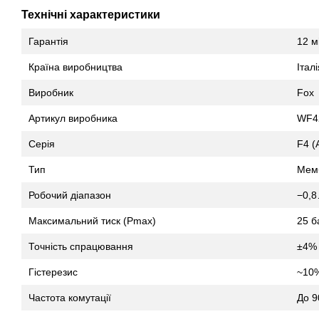
Технічні характеристики
Гарантія
12 м
Країна виробництва
Італі
Виробник
Fox
Артикул виробника
WF4
Серія
F4 (
Тип
Мемб
Робочий діапазон
−0,8
Максимальний тиск (Pmax)
25 б
Точність спрацювання
±4% 
Гістерезис
~10%
Частота комутації
До 9