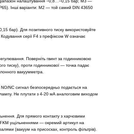
 діапазон налаштування −0,8…−0,15 бар; M3 —
P65). Інші варіанти: M2 — той самий DIN 43650
,15 бар). Для позитивного тиску використовуйте
 Кодування серії F4 з префіксом W означає
 регулювання. Поверніть гвинт за годинниковою
го тиску), проти годинникової — точка падає
алонного вакуумметра.
. NO/NC сигнал безпосередньо подається на
 лампу. Не плутати з 4-20 мА аналоговим виходом
нення. Для прямого контакту з харчовими
M/FKM ущільненнями — окремий артикул на
алями (вакуум на присосках, контроль фільтрів).