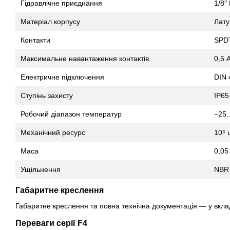
Гідравлічне приєднання
1/8″
Матеріал корпусу
Лату
Контакти
SPD
Максимальне навантаження контактів
0,5 
Електричне підключення
DIN 
Ступінь захисту
IP65
Робочий діапазон температур
−25
Механічний ресурс
10⁶ 
Маса
0,05 
Ущільнення
NBR
Габаритне креслення
Габаритне креслення та повна технічна документація — у вкла
Переваги серії F4