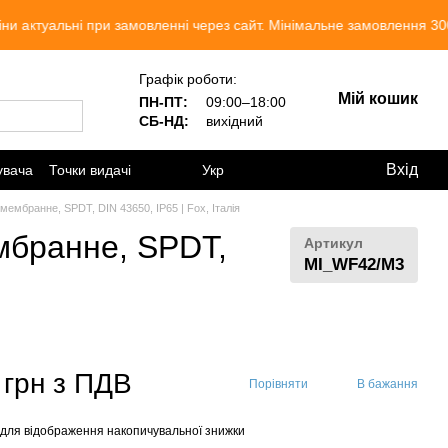
і при замовленні через сайт. Мінімальне замовлення 300 грн. Ми п
Графік роботи:
Мій кошик
ПН-ПТ:
09:00–18:00
СБ-НД:
вихідний
Вхід
увача
Точки видачі
Укр
ембранне, SPDT, DIN 43650, IP65 | Fox, Італія
мбранне, SPDT,
Артикул
MI_WF42/M3
 грн з ПДВ
Порівняти
В бажання
для відображення накопичувальної знижки