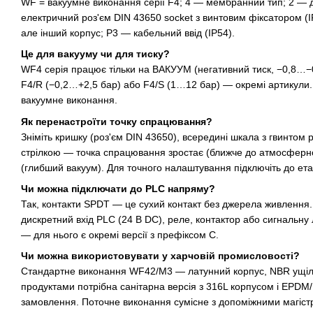
WF = вакуумне виконання серії F4; 4 — мембранний тип; 2 —
електричний роз'єм DIN 43650 socket з винтовим фіксатором (I
але інший корпус; P3 — кабельний ввід (IP54).
Це для вакууму чи для тиску?
WF4 серія працює тільки на ВАКУУМ (негативний тиск, −0,8…−0
F4/R (−0,2…+2,5 бар) або F4/S (1…12 бар) — окремі артикули.
вакуумне виконання.
Як перенастроїти точку спрацювання?
Зніміть кришку (роз'єм DIN 43650), всередині шкала з гвинтом
стрілкою — точка спрацювання зростає (ближче до атмосферно
(глибший вакуум). Для точного налаштування підключіть до ет
Чи можна підключати до PLC напряму?
Так, контакти SPDT — це сухий контакт без джерела живлення
дискретний вхід PLC (24 В DC), реле, контактор або сигнальну
— для нього є окремі версії з префіксом C.
Чи можна використовувати у харчовій промисловості?
Стандартне виконання WF42/M3 — латунний корпус, NBR ущіль
продуктами потрібна санітарна версія з 316L корпусом і EPD
замовлення. Поточне виконання сумісне з допоміжними магістр