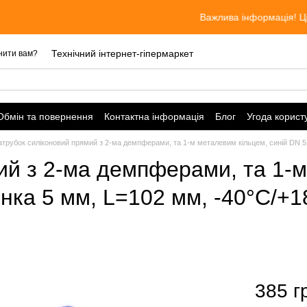
Важлива інформація! Ціни акту
Технічний інтернет-гіпермаркет
нити вам?
Обмін та повернення
Контактна інформація
Блог
Угода корист
трубок силіконовий прямий з 2-ма демпферами, та 1-м металевим кільцем, синій DN 51
ий з 2-ма демпферами, та 1-
тінка 5 мм, L=102 мм, -40°C/+
385 г