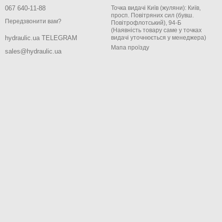
067 640-11-88
Точка видачі Київ (жуляни): Київ,
просп. Повітряних сил (бувш.
Передзвонити вам?
Повітрофлотський), 94-Б
(Наявність товару саме у точках
видачі уточнюється у менеджера)
hydraulic.ua TELEGRAM
Мапа проїзду
sales@hydraulic.ua