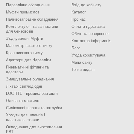
Гідравлічне обладнання
Вхід до кабінету
Муфти промислові
Каталог
Паливозаправне обладнання
Про нас
Комплектуючі та запчастини
Оплата і доставка
для бензовозів
Обмін та повернення
З'єднувальні Муфти
Контактна інформація
Манометр високого тиску
Блог
Кран високого тиску
Угода користувача
Адаптери для гідравліки
Мапа сайту
Пневматичні фітинги та
Точки видачі
адаптери
Змащувальне обладнання
Ліхтарі світлодіодні
LOCTITE - промислова хімія
Олива та мастило
Силіконові шланги та патрубки
Хомути для шлангів і
пластикові стяжки
Обладнання для виготовлення
РВТ