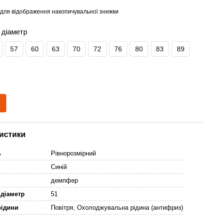
для відображення накопичувальної знижки
 діаметр
57
60
63
70
72
76
80
83
89
истики
ь
Рівнорозмірний
Синій
р
демпфер
 діаметр
51
рідини
Повітря, Охолоджувальна рідина (антифриз)