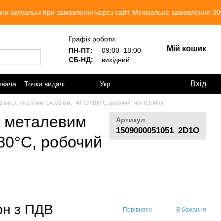
альні при замовленні через сайт. Мінімальне замовлення 300 грн.
Графік роботи:
Мій кошик
ПН-ПТ:
09:00–18:00
СБ-НД:
вихідний
Вхід
увача
Точки видачі
Укр
 мм, стінка 5 мм, L=102 мм, -40°C/+180°C, робочий тиск 0,5 Мпа
м металевим
Артикул
1509000051051_2D1O
180°C, робочий
рн з ПДВ
Порівняти
В бажання