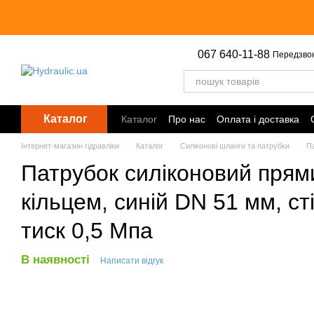
Перейти до основного контенту
067 640-11-88
Передзво
Каталог
Каталог
Про нас
Оплата і доставка
Інтернет-магазин гідравліки
Каталог
Силіконові шланги та патрубки
Па
Патрубок силіконовий прям
кільцем, синій DN 51 мм, с
тиск 0,5 Мпа
В наявності
Написати відгук