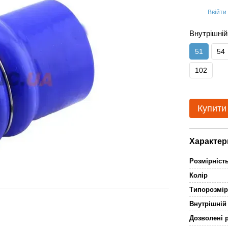
Ввійти
%
Внутрішній
51
54
102
Купити
Характер
Розмірніст
Колір
Типорозмі
Внутрішній
Дозволені 