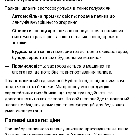
Паливні шланги застосовуються в таких галузях як:
Автомобільна промисловість
: подача палива до
двигунів внутрішнього згоряння.
Сільське господарство:
застосовуються в паливних
системах тракторів та іншої сільськогосподарської
техніки.
Будівельна техніка:
використовуються в екскаваторах,
бульдозерах та інших будівельних машинах.
Промисловість
: застосовуються в машинах та
агрегатах, де потрібне транспортування палива.
Шланг паливний від компанії Hydraulic відповідає вимогам
щодо якості та безпеки. Ми пропонуємо продукцію
європейських виробників, що гарантує надійність та
довговічність наших товарів. На сайті ви знайдете паливний
шланг необхідних діаметрів та конфігурацій для будь-яких
умов експлуатації.
Паливні шланги: ціни
При виборі паливного шлангу важливо враховувати не лише
його технічні характеристики, а й вартість. У нашому