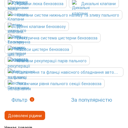
Кришки люка бензовоза
Дихальні клапани
Клапани систем нижнього наливу та зливу пального
Донні клапани бензовозу
Електрична система цистерни бензовоза
Насоси цистерн бензовоза
Клапани рекуперації парів пального
Ущільнення та фланці навісного обладнання автоцистерни
Покажчики рівня пального секції бензовоза
Фільтр
За популярністю
1
Дозволені рідини
Немає товарів