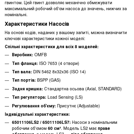
гвинтом. Цей гвинт дозволяє механічно обмежувати
максимальний робочий об'єм насоса до значень, нижчих за
номінальні.
Характеристики Насосів
На основі кодів, наданих у вашому запиті, можна визначити
ключові характеристики кожної моделі:
Спільні характеристики для всіх 8 моделей:
Виробник:
OMFB
Тип фланця:
ISO 7653 (4 отвори)
Тип вала:
DIN 5462 8x32x36 (ISO 14)
Тип портів:
BSPP (GAS)
Задня кришка:
Стандартна осьова (Axial, STANDARD)
Тип регулятора:
Load Sensing (LS)
Регулювання об'єму:
Присутнє (Adjustable)
Індивідуальні характеристики:
65011106LS2 / 65011106LS7:
Насоси з номінальним
робочим об'ємом
60 см³
. Модель LS2 має
праве
обертання
, а модель LS7 —
ліве обертання
.