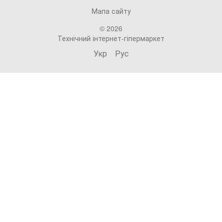
Мапа сайту
© 2026
Технічний інтернет-гіпермаркет
Укр
Рус