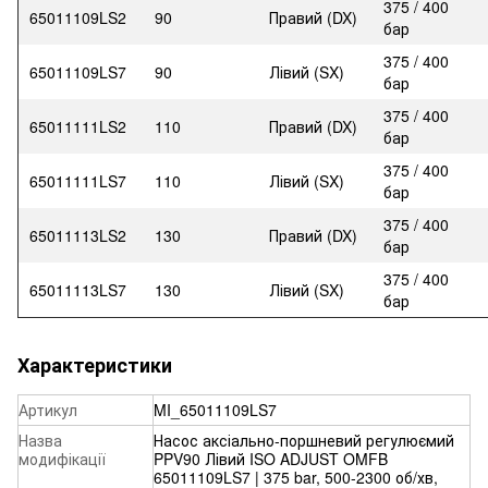
375 / 400
65011109LS2
90
Правий (DX)
бар
375 / 400
65011109LS7
90
Лівий (SX)
бар
375 / 400
65011111LS2
110
Правий (DX)
бар
375 / 400
65011111LS7
110
Лівий (SX)
бар
375 / 400
65011113LS2
130
Правий (DX)
бар
375 / 400
65011113LS7
130
Лівий (SX)
бар
Характеристики
Артикул
MI_65011109LS7
Назва
Насос аксіально-поршневий регулюємий
модифікації
PPV90 Лівий ISO ADJUST OMFB
65011109LS7 | 375 bar, 500-2300 об/хв,