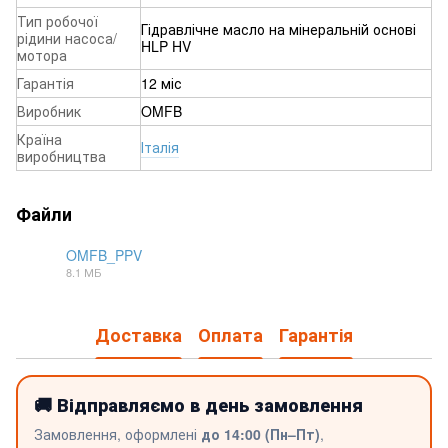
Тип робочої
Гідравлічне масло на мінеральній основі
рідини насоса/
HLP HV
мотора
Гарантія
12 міс
Виробник
OMFB
Країна
Італія
виробництва
Файли
OMFB_PPV
8.1 МБ
PDF
Доставка
Оплата
Гарантія
🚚 Відправляємо в день замовлення
Замовлення, оформлені
до 14:00 (Пн–Пт)
,