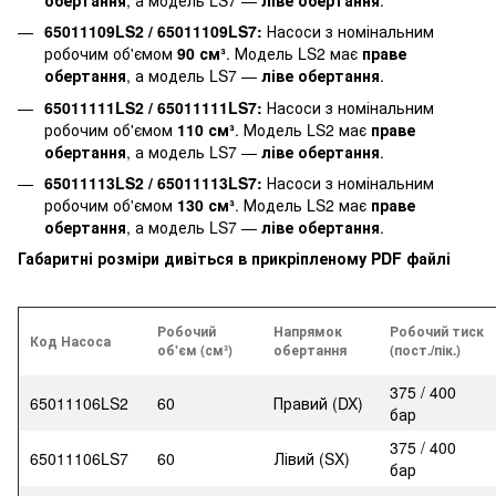
65011109LS2 / 65011109LS7:
Насоси з номінальним
робочим об'ємом
90 см³
. Модель LS2 має
праве
обертання
, а модель LS7 —
ліве обертання
.
65011111LS2 / 65011111LS7:
Насоси з номінальним
робочим об'ємом
110 см³
. Модель LS2 має
праве
обертання
, а модель LS7 —
ліве обертання
.
65011113LS2 / 65011113LS7:
Насоси з номінальним
робочим об'ємом
130 см³
. Модель LS2 має
праве
обертання
, а модель LS7 —
ліве обертання
.
Габаритні розміри дивіться в прикріпленому PDF файлі
Робочий
Напрямок
Робочий тиск
Код Насоса
об'єм (см³)
обертання
(пост./пік.)
375 / 400
65011106LS2
60
Правий (DX)
бар
375 / 400
65011106LS7
60
Лівий (SX)
бар