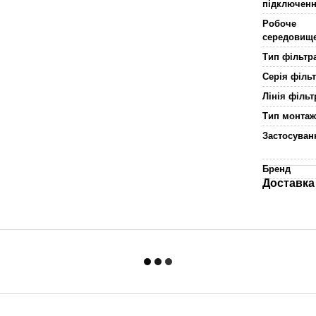
підключен
Робоче
середовищ
Тип фільтр
Серія філь
Лінія філь
Тип монта
Застосува
Бренд
Доставка