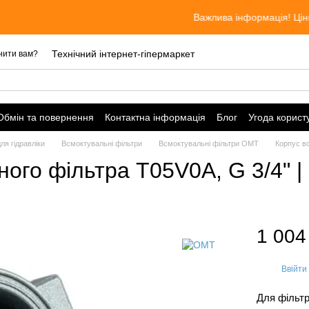
Важлива інформація! Ціни актуал
Технічний інтернет-гіпермаркет
нити вам?
Обмін та повернення
Контактна інформація
Блог
Угода корист
ля гідравліки
Всмоктувальні фільтри
Всмоктувальні фільтри OMT
Корпус вс
ого фільтра Т05V0A, G 3/4" |
1 004
Ввійти
%
Для фільтр