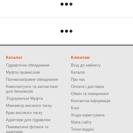
Каталог
Клієнтам
Гідравлічне обладнання
Вхід до кабінету
Муфти промислові
Каталог
Паливозаправне обладнання
Про нас
Комплектуючі та запчастини
Оплата і доставка
для бензовозів
Обмін та повернення
З'єднувальні Муфти
Контактна інформація
Манометр високого тиску
Блог
Кран високого тиску
Угода користувача
Адаптери для гідравліки
Мапа сайту
Пневматичні фітинги та
Точки видачі
адаптери