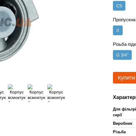
CS
Пропускна
0
Різьба пі
G 3/4"
Купити
Характер
Для фільтр
серії
Виробник
Різьба