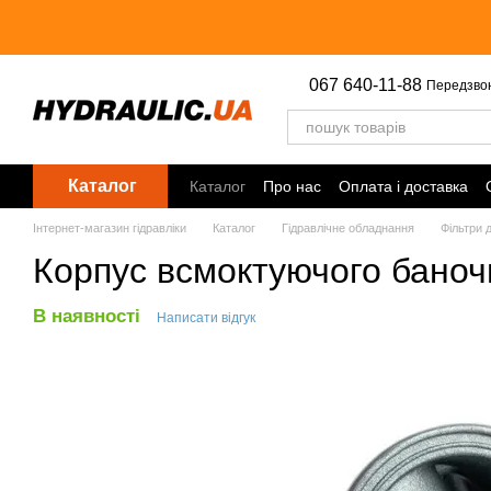
Перейти до основного контенту
067 640-11-88
Передзво
Каталог
Каталог
Про нас
Оплата і доставка
Інтернет-магазин гідравліки
Каталог
Гідравлічне обладнання
Фільтри д
Корпус всмоктуючого баночн
В наявності
Написати відгук