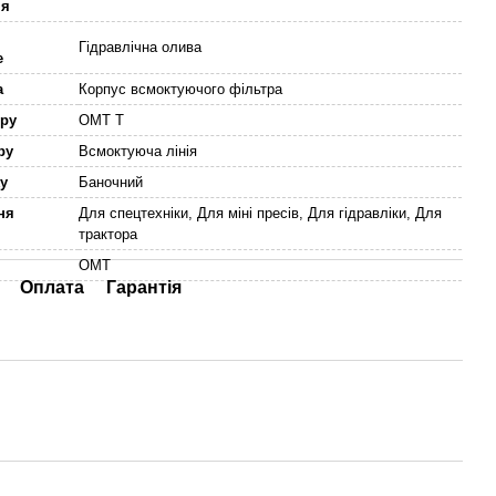
ня
Гідравлічна олива
е
а
Корпус всмоктуючого фільтра
тру
OMT T
тру
Всмоктуюча лінія
жу
Баночний
ння
Для спецтехніки, Для міні пресів, Для гідравліки, Для
трактора
OMT
Оплата
Гарантія