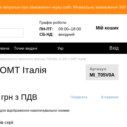
ьні при замовленні через сайт. Мінімальне замовлення 300 грн. М
Графік роботи:
Мій кошик
ПН-ПТ:
09:00–18:00
СБ-НД:
вихідний
Вхід
увача
Точки видачі
Укр
моктуючого баночного фільтра Т05V0A, G 3/4" | OMT Італія
 OMT Італія
Артикул
MI_T05V0A
 грн з ПДВ
Порівняти
В бажання
для відображення накопичувальної знижки
ів серії