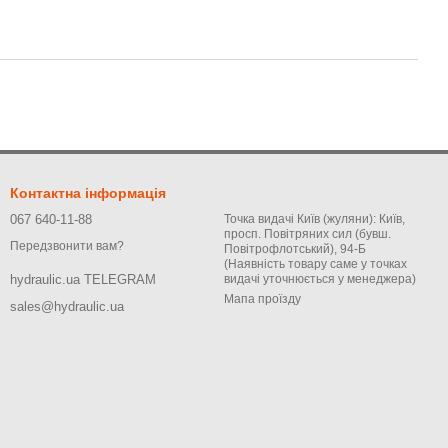
Контактна інформація
067 640-11-88
Точка видачі Київ (жуляни): Київ,
просп. Повітряних сил (бувш.
Передзвонити вам?
Повітрофлотський), 94-Б
(Наявність товару саме у точках
видачі уточнюється у менеджера)
hydraulic.ua TELEGRAM
Мапа проїзду
sales@hydraulic.ua