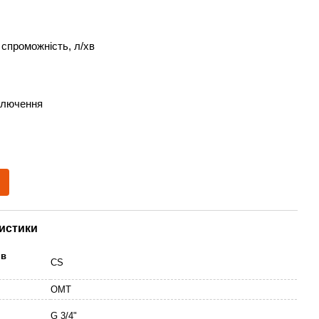
 спроможність, л/хв
дключення
истики
ів
CS
OMT
G 3/4"