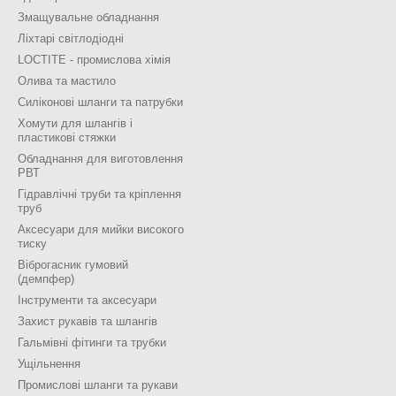
Змащувальне обладнання
Ліхтарі світлодіодні
LOCTITE - промислова хімія
Олива та мастило
Силіконові шланги та патрубки
Хомути для шлангів і
пластикові стяжки
Обладнання для виготовлення
РВТ
Гідравлічні труби та кріплення
труб
Аксесуари для мийки високого
тиску
Віброгасник гумовий
(демпфер)
Інструменти та аксесуари
Захист рукавів та шлангів
Гальмівні фітинги та трубки
Ущільнення
Промислові шланги та рукави