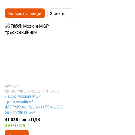
Кількість секцій
3 секції
Артикул:
MI_MGP3K50/3K25/2K11RG463
Насос Mozioni MGP
трьохсекційний
(MGP3K50/3K25/2K11RG463GG
G) | 50/25/11 см³
41 036 грн з ПДВ
В наявності