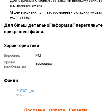
Довготривала стабільність завдяки високому захисту
від перевантажень.
Міцне виконання для застосування у складних умовах
експлуатації
Для більш детальної інформації перегляньте
прикріплені файли.
Характеристики
Виробник
IFM
Країна
Німеччина
виробництва
Файли
PN7071_ru
95 КБ
PDF
Доставка
Оплата
Гарантія