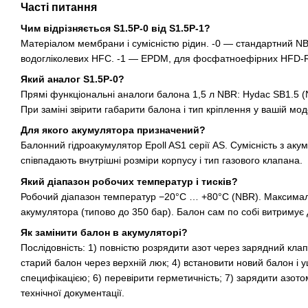
Часті питання
Чим відрізняється S1.5P-0 від S1.5P-1?
Матеріалом мембрани і сумісністю рідин. -0 — стандартний NB
водогліколевих HFC. -1 — EPDM, для фосфатноефірних HFD-R (
Який аналог S1.5P-0?
Прямі функціональні аналоги балона 1,5 л NBR: Hydac SB1.5 (
При заміні звірити габарити балона і тип кріплення у вашій мо
Для якого акумулятора призначений?
Балонний гідроакумулятор Epoll AS1 серії AS. Сумісність з ак
співпадають внутрішні розміри корпусу і тип газового клапана.
Який діапазон робочих температур і тисків?
Робочий діапазон температур −20°C … +80°C (NBR). Максимал
акумулятора (типово до 350 бар). Балон сам по собі витримує 
Як замінити балон в акумуляторі?
Послідовність: 1) повністю розрядити азот через зарядний клап
старий балон через верхній люк; 4) встановити новий балон і
специфікацією; 6) перевірити герметичність; 7) зарядити азото
технічної документації.