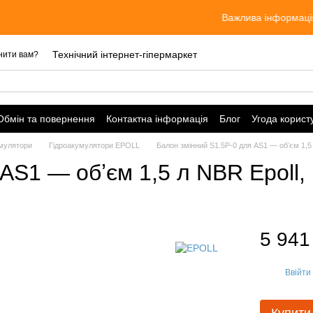
Важлива інформація! Ціни ак
Технічний інтернет-гіпермаркет
нити вам?
Обмін та повернення
Контактна інформація
Блог
Угода корист
мулятори
Гідроакумулятори EPOLL
Балон змінний S1.5P-0 для AS1 — обʼєм 1,5 л
AS1 — обʼєм 1,5 л NBR Epoll, 
5 941
Ввійти
%