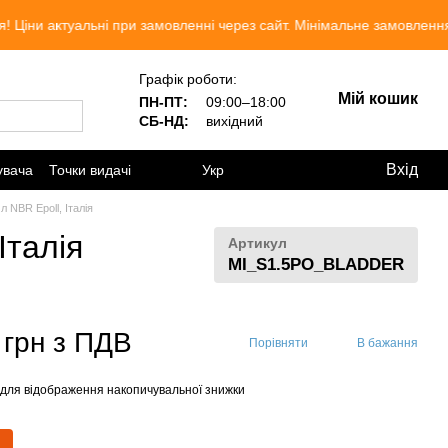
туальні при замовленні через сайт. Мінімальне замовлення 300 гр
Графік роботи:
Мій кошик
ПН-ПТ:
09:00–18:00
СБ-НД:
вихідний
Вхід
увача
Точки видачі
Укр
 NBR Epoll, Італія
Італія
Артикул
MI_S1.5PO_BLADDER
 грн з ПДВ
Порівняти
В бажання
для відображення накопичувальної знижки