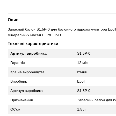
Опис
Запасний балон S1.5P-0 для балонного гідроакумулятора Epoll
мінеральних масел HLP/HLP-D.
Технічні характеристики
Артикул виробника
S1.5P-0
Гарантія
12 міс
Країна виробництва
Італія
Виробник
Epoll
Артикул виробника
S1.5P-0
Призначення
Запасний балон для ба
Об'єм
1,5 л