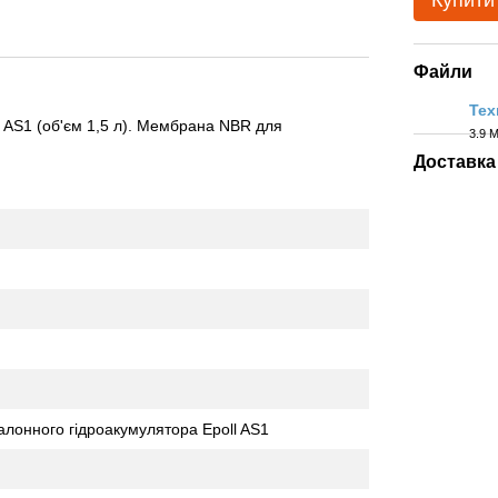
Купити
Файли
Тех
 AS1 (об'єм 1,5 л). Мембрана NBR для
3.9 
PDF
Доставка
лонного гідроакумулятора Epoll AS1