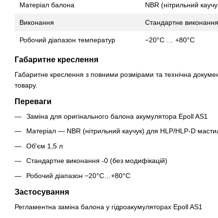
Матеріал балона
NBR (нітрильний каучу
Виконання
Стандартне виконання
Робочий діапазон температур
−20°C … +80°C
Габаритне креслення
Габаритне креслення з повними розмірами та технічна докуме
товару.
Переваги
Заміна для оригінального балона акумулятора Epoll AS1
Матеріал — NBR (нітрильний каучук) для HLP/HLP-D масти
Об'єм 1,5 л
Стандартне виконання -0 (без модифікацій)
Робочий діапазон −20°C…+80°C
Застосування
Регламентна заміна балона у гідроакумуляторах Epoll AS1