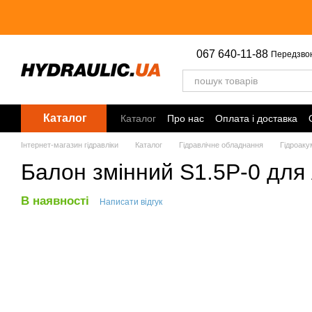
Перейти до основного контенту
067 640-11-88
Передзво
Каталог
Каталог
Про нас
Оплата і доставка
Інтернет-магазин гідравліки
Каталог
Гідравлічне обладнання
Гідроаку
Балон змінний S1.5P-0 для 
В наявності
Написати відгук