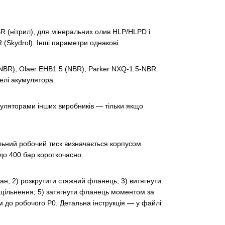
R (нітрил), для мінеральних олив HLP/HLPD і
Skydrol). Інші параметри однакові.
NBR), Olaer EHB1.5 (NBR), Parker NXQ-1.5-NBR.
делі акумулятора.
умуляторами інших виробників — тільки якщо
ьний робочий тиск визначається корпусом
до 400 бар короткочасно.
ан; 2) розкрутити стяжний фланець; 3) витягнути
 ущільнення; 5) затягнути фланець моментом за
м до робочого P0. Детальна інструкція — у файлі