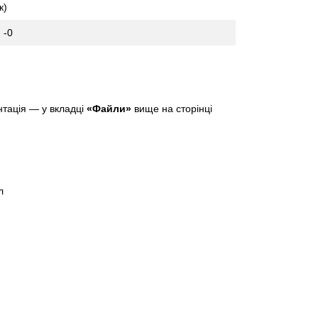
к)
 -0
нтація — у вкладці
«Файли»
вище на сторінці
л