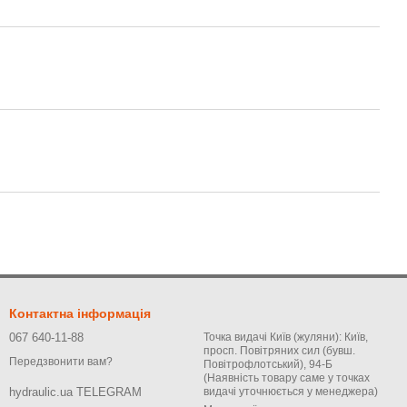
Контактна інформація
067 640-11-88
Точка видачі Київ (жуляни): Київ,
просп. Повітряних сил (бувш.
Передзвонити вам?
Повітрофлотський), 94-Б
(Наявність товару саме у точках
видачі уточнюється у менеджера)
hydraulic.ua TELEGRAM