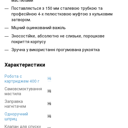
Поставляється з 150 мм сталевою трубкою та
професійною 4-х пелюстковою муфтою з кульковим
затвором.
Міцний оцинкований важіль
Зносостійке, абсолютно не слизьке, порошкове
покриття корпусу
Зручна у використанні прогумована рукоятка
Характеристики
Робота с
Ні
картриджем 400 г
Самовсмоктування
Ні
мастила
Заправка
Ні
нагнітачем
Одноручний
Ні
шприц
Клапан для спуску