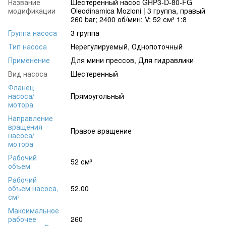
Название
Шестеренный насос GHP3-D-80-FG
модификации
Oleodinamica Mozioni | 3 группа, правый
260 bar; 2400 об/мин; V: 52 см³ 1:8
Группа насоса
3 группа
Тип насоса
Нерегулируемый, Однопоточный
Применение
Для мини прессов, Для гидравлики
Вид насоса
Шестеренный
Фланец
насоса/
Прямоугольный
мотора
Направление
вращения
Правое вращение
насоса/
мотора
Рабочий
52 см³
объем
Рабочий
объем насоса,
52.00
см³
Максимальное
рабочее
260