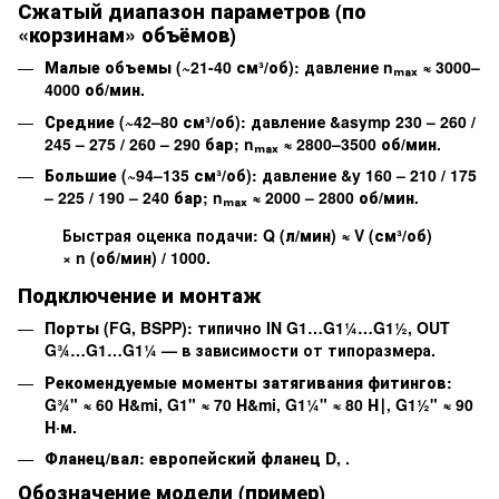
Сжатый диапазон параметров (по
«корзинам» объёмов)
Малые объемы (~21-40 см³/об):
давление
nₘₐₓ ≈ 3000–
4000 об/мин
.
Средние (~42–80 см³/об):
давление
&asymp 230 – 260 /
245 – 275 / 260 – 290 бар
;
nₘₐₓ ≈ 2800–3500 об/мин
.
Большие (~94–135 см³/об):
давление
&y 160 – 210 / 175
– 225 / 190 – 240 бар
;
nₘₐₓ ≈ 2000 – 2800 об/мин
.
Быстрая оценка подачи:
Q (л/мин) ≈ V (см³/об)
× n (об/мин) / 1000
.
Подключение и монтаж
Порты (FG, BSPP):
типично
IN G1…G1¼…G1½
,
OUT
G¾…G1…G1¼
— в зависимости от типоразмера.
Рекомендуемые моменты затягивания фитингов:
G¾" ≈ 60 Н&mi
,
G1" ≈ 70 Н&mi
,
G1¼" ≈ 80 Н∣
,
G1½" ≈ 90
Н·м
.
Фланец/вал:
европейский фланец D
,
.
Обозначение модели (пример)