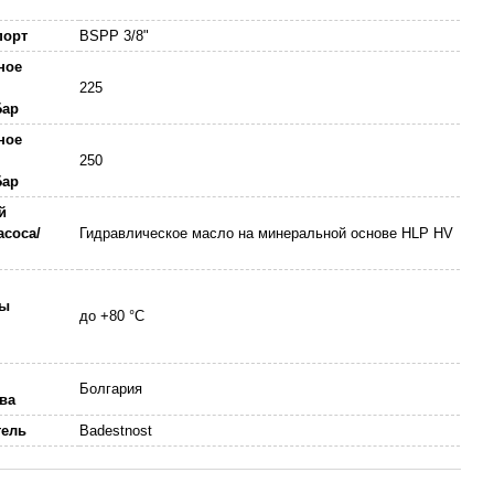
порт
BSPP 3/8"
ное
225
Бар
ное
250
Бар
й
асоса/
Гидравлическое масло на минеральной основе HLP HV
ры
до +80 °C
Болгария
ва
тель
Badestnost