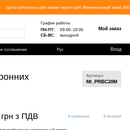
 актуальны при заказе через сайт. Минимальный заказ 300 грн.
График работы:
Мой заказ
ПН-ПТ:
09:00–18:00
СБ-ВС:
выходной
Вход
ое соглашение
Рус
оронних
Артикул
MI_PRBC20M
 грн з ПДВ
К сравнению
В желания
для отображения накопительной скидки