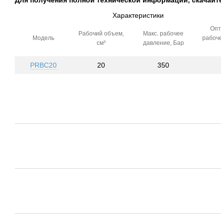
Для получения полной технической информации, скачайт
Характеристики
Опт
Рабочий объем,
Макс. рабочее
Модель
рабоч
см³
давление, Бар
PRBC20
20
350