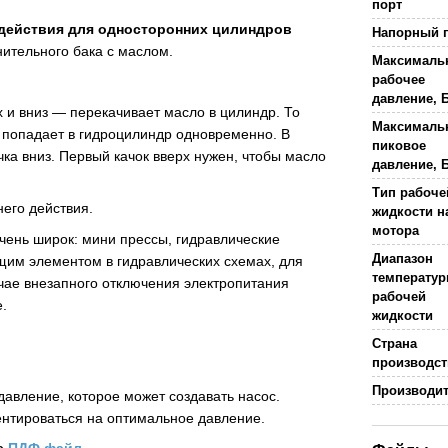
порт
 действия для односторонних цилиндров
Напорный 
ительного бака с маслом.
Максималь
рабочее
давление, 
 и вниз — перекачивает масло в цилиндр. То
Максималь
ы попадает в гидроцилиндр одновременно. В
пиковое
ка вниз. Первый качок вверх нужен, чтобы масло
давление, 
Тип рабоче
его действия.
жидкости н
мотора
чень широк: мини прессы, гидравлические
Диапазон
щим элементом в гидравлических схемах, для
температу
чае внезапного отключения электропитания
рабочей
.
жидкости
Страна
производст
Производи
авление, которое может создавать насос.
ентироваться на оптимальное давление.