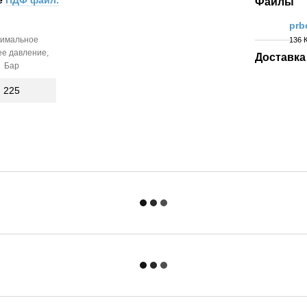
е
ПДФ файл.
Файлы
prb
имальное
136 
PDF
ее давление,
Доставка
Бар
225