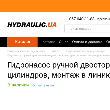
Перейти к основному контенту
067 640-11-88
Перезвон
Каталог
Каталог
О нас
Оплата и доставка
Об
Точки выдачи
Интернет-магазин гидравлики
Каталог
Гидравлическое оборудование
Гидронасос ручной двостороннего действия для односторонних цилиндров, монта
Гидронасос ручной двостор
цилиндров, монтаж в линию
В наличии
Оставить отзыв