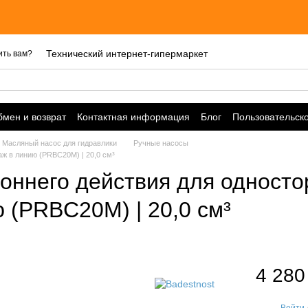
Цены
Технический интернет-гипермаркет
ить вам?
мен и возврат
Контактная информация
Блог
Пользовательск
Масляный насос для гидравлики
Ручные насосы
ж в линию (PRBС20M) | 20,0 см³
оннего действия для одност
 (PRBС20M) | 20,0 см³
4 280
Войти