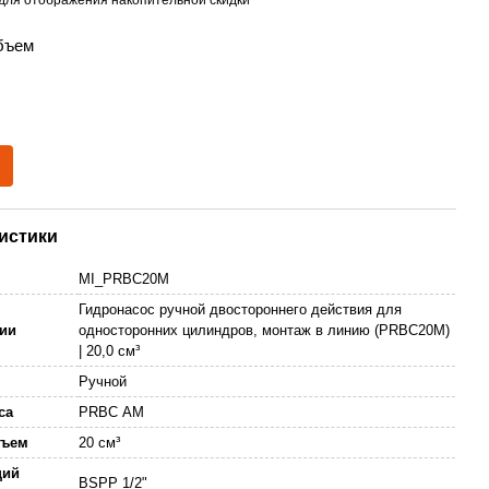
объем
истики
MI_PRBC20M
Гидронасос ручной двостороннего действия для
ии
односторонних цилиндров, монтаж в линию (PRBС20M)
| 20,0 см³
Ручной
оса
PRBС AM
бъем
20 см³
щий
BSPP 1/2"