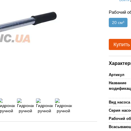
%
Рабочий 
20 см³
Купить
Характер
Артикул
Название
модификац
Вид насоса
Серия нас
Рабочий о
Всасываю