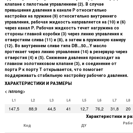
клапане с пилотным управлением (2). В случае
превышения давления в канале Р относительно
настройки на пружине (9) относительно внутреннего
управления, рабочая жидкость направляется на (10) и (6)
через канал Р. Рабочая жидкость течет нагружена со
стороны главной коробки (3) через линию управления к
отверстиям слива (11) и (8), а затем в пружинную камеру
(12). Во внутреннем сливе типа DB...50...Y масло
протекает через линию управления (14) в резервуар через
отверстия (4) и (5). Снижение давления происходит на
главном золотниковом клапане (3), и соединение от
порта Р к порту Т открывается, что помогает
поддерживать стабильную настройку рабочего давления.
ХАРАКТЕРИСТИКИ И РАЗМЕРЫ
< /strong>
L1
L2
L3
L4
L5
L6
L7
L8
147,5
88,9
44,5
41
12,7
76,2
31,8
20
Характеристики и р
Рабо
Код
ДУ